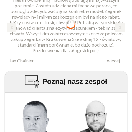
poziomie. Została udzielona mi fachowa porada, co
pomogło zdecydować się na konkretny model. Zegarek
rewelacyjny i miłym zaskoczeniem był na niego rabat,
który dostałem - to się chwali ! ! ! Potrafią w tym sklepie
szanować klienta z należytym szacunkiem - też im za to
chwała. Wszystkim zainteresowanym szczerze polecam
zakup zegarka w Krakowie na Szewskiej 12 - światowy
standard (mam porównanie, bo dużo podróżuję).
Pozdrowienia dla załogi sklepu :).
Jan Chainier
więcej...
Poznaj nasz zespół