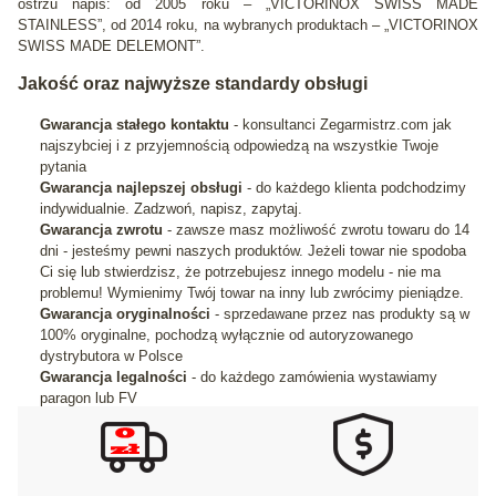
ostrzu napis: od 2005 roku – „VICTORINOX SWISS MADE
STAINLESS”, od 2014 roku, na wybranych produktach – „VICTORINOX
SWISS MADE DELEMONT”.
Jakość oraz najwyższe standardy obsługi
Gwarancja stałego kontaktu
- konsultanci Zegarmistrz.com jak
najszybciej i z przyjemnością odpowiedzą na wszystkie Twoje
pytania
Gwarancja najlepszej obsługi
- do każdego klienta podchodzimy
indywidualnie. Zadzwoń, napisz, zapytaj.
Gwarancja zwrotu
- zawsze masz możliwość zwrotu towaru do 14
dni - jesteśmy pewni naszych produktów. Jeżeli towar nie spodoba
Ci się lub stwierdzisz, że potrzebujesz innego modelu - nie ma
problemu! Wymienimy Twój towar na inny lub zwrócimy pieniądze.
Gwarancja oryginalności
- sprzedawane przez nas produkty są w
100% oryginalne, pochodzą wyłącznie od autoryzowanego
dystrybutora w Polsce
Gwarancja legalności
- do każdego zamówienia wystawiamy
paragon lub FV