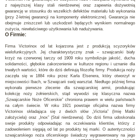
z najwyższej klasy stali nierdzewnej oraz zapewnia dożywotnią
gwarancję w stosunku do wszelkich defektów materiału lub wykonania
(przy 2-letniej gwarancji na komponenty elektroniczne). Gwarancja nie
obejmuje zniszczeń lub uszkodzeń będących wynikiem normalnego
zużycia, niewłaściwego użytkowania lub nadużywania.
O Firmie:
Firma Victorinox od lat kojarzona jest z produkcją scyzoryków
wielofunkcyjnych. Jej charakterystyczny znak – szwajcarski biały
krzyż na czerwonej tarczy od 1909 roku symbolizuje jakość, ducha
solidarności, głębokie zakorzenienie w kulturze regionu i uznanie dla
trwałych wartości, które do dziś definiują filozofię firmy. Produkcja noży
zaczęła się w 1884 roku przez Karla Elsenera, który otworzył w
miejscowości Ibach, w Szwajcarii swój warsztat. Niedługo później firma
wykonała pierwsze zlecenie dla szwajcarskiej armii, produkując
kolekcję noży żołnierskich, stąd wywodzi się klasyczna nazwa
„Szwajcarskie Noże Oficerskie” chroniona prawem w wielu państwach
na całym świecie. W roku 1921 powstaje oficjalna nazwa firmy
Victorinox składająca się z dwóch słów „Victoria” (Imię Matki
założyciela) oraz „Inox” (Stal nierdzewna). Do dziś firma udoskonala
swoje produkty odpowiadając na oczekiwania klientów, którzy z
zadowoleniem sięgają od lat po produkty tej marki. O autentyczności
szwajcarskiego noża oficerskiego świadczy wygrawerowany na jego