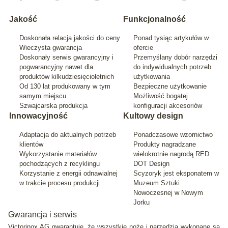
Jakość
Funkcjonalność
Doskonała relacja jakości do ceny
Ponad tysiąc artykułów w
Wieczysta gwarancja
ofercie
Doskonały serwis gwarancyjny i
Przemyślany dobór narzędzi
pogwarancyjny nawet dla
do indywidualnych potrzeb
produktów kilkudziesięcioletnich
użytkowania
Od 130 lat produkowany w tym
Bezpieczne użytkowanie
samym miejscu
Możliwość bogatej
Szwajcarska produkcja
konfiguracji akcesoriów
Innowacyjność
Kultowy design
Adaptacja do aktualnych potrzeb
Ponadczasowe wzornictwo
klientów
Produkty nagradzane
Wykorzystanie materiałów
wielokrotnie nagrodą RED
pochodzących z recyklingu
DOT Design
Korzystanie z energii odnawialnej
Scyzoryk jest eksponatem w
w trakcie procesu produkcji
Muzeum Sztuki
Nowoczesnej w Nowym
Jorku
Gwarancja i serwis
Victorinox AG gwarantuje, że wszystkie noże i narzędzia wykonane są