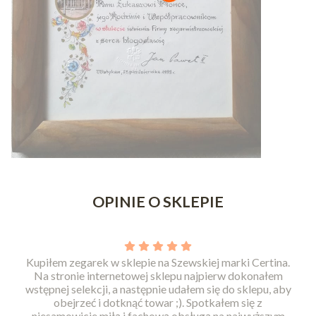
Naciśnij Enter lub spację, aby otworzyć stronę.
Naciśnij Enter lub spację, aby otworzyć stronę.
Naciśnij Enter lub spację, aby otworzyć stronę.
Naciśnij Enter lub spację, aby otworzyć stronę.
OPINIE O SKLEPIE
Kupiłem zegarek w sklepie na Szewskiej marki Certina.
Na stronie internetowej sklepu najpierw dokonałem
wstępnej selekcji, a następnie udałem się do sklepu, aby
obejrzeć i dotknąć towar ;). Spotkałem się z
niesamowicie miłą i fachową obsługą na najwyższym