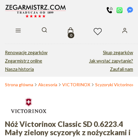
Produkty w koszyku: 0. Zobacz s
Otwórz wyszukiwarkę
Renowacje zegarków
Skup zegarków
Zegarmistrz online
Jak wysłać zapytanie?
Nasza historia
Zaufali nam
Strona główna
Akcesoria
VICTORINOX
Scyzoryki Victorinox
Nóż Victorinox Classic SD 0.6223.4
Mały zielony scyzoryk z nożyczkami i