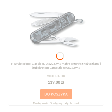
Nóż Victorinox Classic SD 0.6223.942 Mały scyzoryk z nożyczkami i
śrubokrętem Camouflage 06223942
VICTORINOX
119,00 zł
DO KOSZYKA
Dostępność:
Dostępny natychmiast