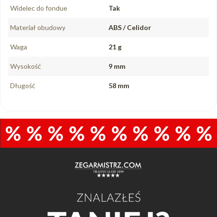
Widelec do fondue
Tak
Materiał obudowy
ABS / Celidor
Waga
21 g
Wysokość
9 mm
Długość
58 mm