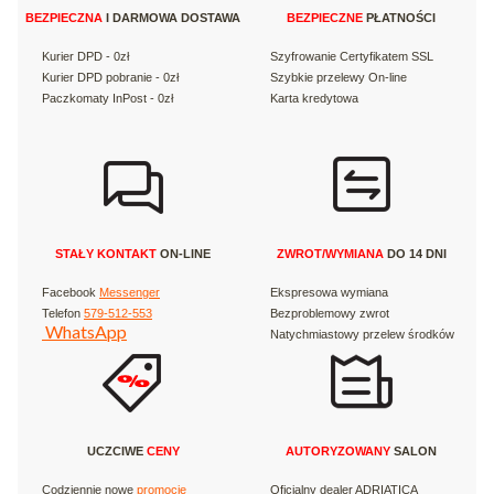
BEZPIECZNA
I DARMOWA DOSTAWA
BEZPIECZNE
PŁATNOŚCI
Kurier DPD - 0zł
Szyfrowanie Certyfikatem SSL
Kurier DPD pobranie - 0zł
Szybkie przelewy On-line
Paczkomaty InPost - 0zł
Karta kredytowa
STAŁY KONTAKT
ON-LINE
ZWROT/WYMIANA
DO 14 DNI
Facebook
Messenger
Ekspresowa wymiana
Telefon
579-512-553
Bezproblemowy zwrot
WhatsApp
Natychmiastowy przelew środków
UCZCIWE
CENY
AUTORYZOWANY
SALON
Codziennie nowe
promocje
Oficjalny dealer ADRIATICA