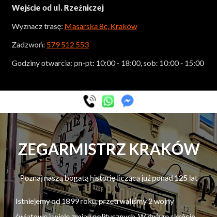
Wejście od ul. Rzeźniczej
Wyznacz trasę:
Masarska 8c, Kraków
Zadzwoń:
579 512 553
Godziny otwarcia: pn-pt: 10:00 - 18:00, sob: 10:00 - 15:00
ZEGARMISTRZ KRAKÓW
Poznaj naszą bogatą historię liczącą już ponad 125 lat
Istniejemy od 1899 roku, przetrwaliśmy 2 wojny
światowe i wiele zmian politycznych. W dużym skrócie