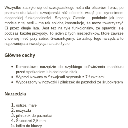
Wszystko zaczęło się od szwajcarskiego noża dla oficerów. Teraz, po
przeszło stu latach, szwajcarski nóż oficerski wciąż jest synonimem
eleganckiej funkcjonalności. Scyzoryk Classic – podobnie jak inne
modele z tej serii – ma tak solidną konstrukcję, że może towarzyszyć
Ci przez długie lata. Jest też na tyle funkcjonalny, że sprawdzi się
podczas każdej przygody. To jeden z tych niezbędników, które zawsze
chce się mieć przy sobie. Gwarantujemy, że zakup tego narzędzia to
najpewniejsza inwestycja na całe życie.
Główne cechy
Kompaktowe narzędzie do szybkiego odświeżenia manikiuru
przed spotkaniem lub obcinania nitek
Wyprodukowany w Szwajcarii scyzoryk z 7 funkcjami
Wyposażony w nożyczki i pilniczek do paznokci ze śrubokrętem
Narzędzia
ostrze, małe
nożyczki
pilniczek do paznokci
Śrubokręt 2,5 mm
kółko do kluczy