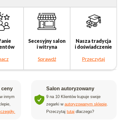
fanie
Secesyjny salon
Nasza tradycja
ientów
i witryna
i doświadczenie
bacz
Sprawdź
Przeczytaj
j ceny
Salon autoryzowany
 w innym
9 na 10 Klientów kupuje swoje
lepie,
zegarki w
autoryzowanym sklepie
.
czegóły.
Przeczytaj
tutaj
dlaczego?