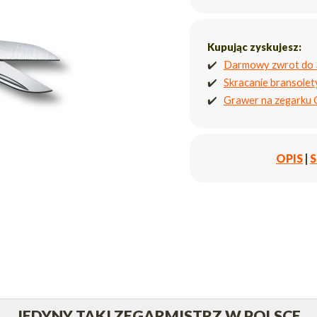
Kupując zyskujesz:
✔️
Darmowy zwrot do 
✔️
Skracanie bransole
✔️
Grawer na zegarku
OPIS
|
S
JEDYNY TAKI ZEGARMISTRZ W POLSCE