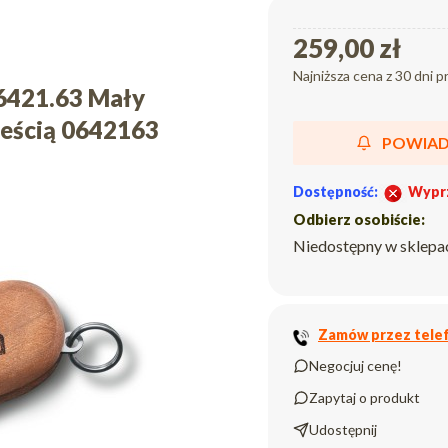
259,00 zł
Najniższa cena z 30 dni p
.6421.63 Mały
jeścią 0642163
POWIAD
Dostępność:
Wypr
Odbierz osobiście:
Niedostępny w sklepa
Zamów przez telef
Negocjuj cenę!
Zapytaj o produkt
Udostępnij