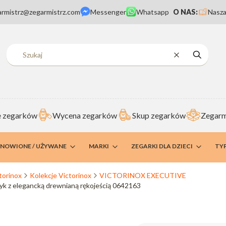
armistrz@zegarmistrz.com
Messenger
Whatsapp
O NAS:
Nasza
Wyczyść
Szukaj
 zegarków
Wycena zegarków
Skup zegarków
Zegarm
DNOWIONE / UŻYWANE
MARKI
ZEGARKI DLA DZIECI
TY
torinox
Kolekcje Victorinox
VICTORINOX EXECUTIVE
yk z elegancką drewnianą rękojeścią 0642163