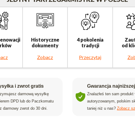
renowacji
Historyczne
4 pokolenia
Zau
rków
dokumenty
tradycji
od kl
acz
Zobacz
Przeczytaj
Zo
syłka i zwrot gratis
Gwarancja najniższe
rzymujesz darmową wysyłkę
Znalazłeś ten sam produkt
rierem DPD lub do Paczkomatu
autoryzowanym, polskim sk
z darmowy zwrot do 30 dni.
taniej niż u nas?
Zobacz sz