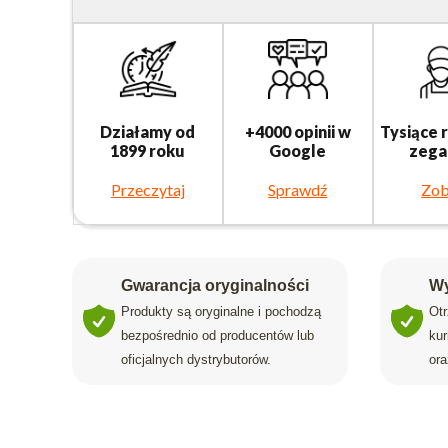
Działamy od
+4000 opinii w
Tysiące 
1899 roku
Google
zega
Przeczytaj
Sprawdź
Zob
Gwarancja oryginalności
Wy
Produkty są oryginalne i pochodzą
Ot
bezpośrednio od producentów lub
ku
oficjalnych dystrybutorów.
ora