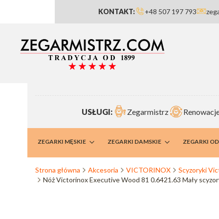
KONTAKT:
+48 507 197 793
zeg
USŁUGI:
Zegarmistrz
Renowacje
RMISTRZ
ZEGARKI MĘSKIE
ZEGARKI DAMSKIE
ZEGARKI O
Strona główna
Akcesoria
VICTORINOX
Scyzoryki Vic
Nóż Victorinox Executive Wood 81 0.6421.63 Mały scyzor