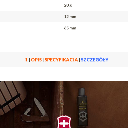
20 g
12 mm
65 mm
⬆
|
OPIS
|
SPECYFIKACJA
|
SZCZEGÓŁY