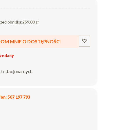
rzed obniżką:
259,00 zł
OM MNIE O DOSTĘPNOŚCI
zedany
ch stacjonarnych
on: 507 197 793