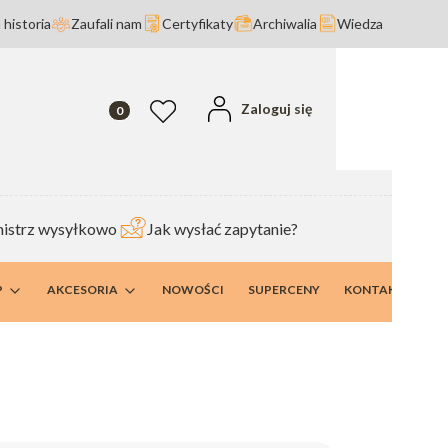
 historia
Zaufali nam
Certyfikaty
Archiwalia
Wiedza
Produkty w koszyku: 0. Zobacz szczegóły
Zaloguj się
Ulubione
istrz wysyłkowo
Jak wysłać zapytanie?
P
AKCESORIA
NOWOŚCI
SUPERCENY
KONTAKT I DANE