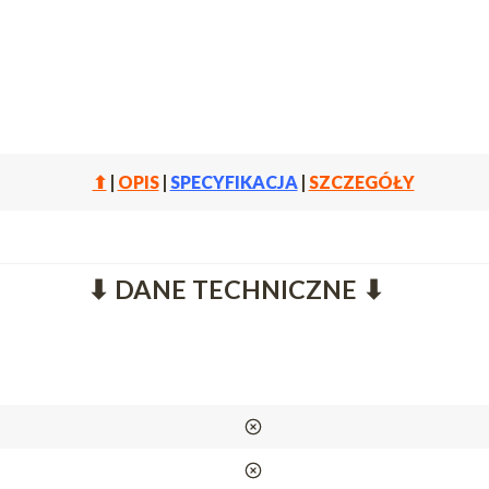
⬆
|
OPIS
|
SPECYFIKACJA
|
SZCZEGÓŁY
⬇ DANE TECHNICZNE ⬇
nie
nie