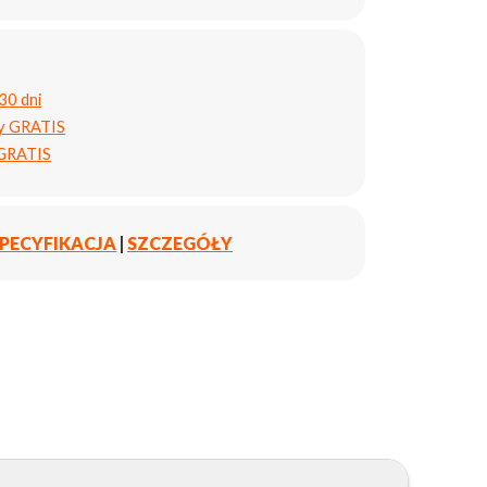
30 dni
ty GRATIS
 GRATIS
PECYFIKACJA
|
SZCZEGÓŁY