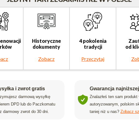
renowacji
Historyczne
4 pokolenia
Zau
rków
dokumenty
tradycji
od kl
acz
Zobacz
Przeczytaj
Zo
syłka i zwrot gratis
Gwarancja najniższe
rzymujesz darmową wysyłkę
Znalazłeś ten sam produkt
rierem DPD lub do Paczkomatu
autoryzowanym, polskim sk
z darmowy zwrot do 30 dni.
taniej niż u nas?
Zobacz sz