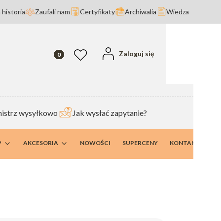
 historia
Zaufali nam
Certyfikaty
Archiwalia
Wiedza
Produkty w koszyku: 0. Zobacz szczegóły
Zaloguj się
Ulubione
istrz wysyłkowo
Jak wysłać zapytanie?
P
AKCESORIA
NOWOŚCI
SUPERCENY
KONTAKT I DANE