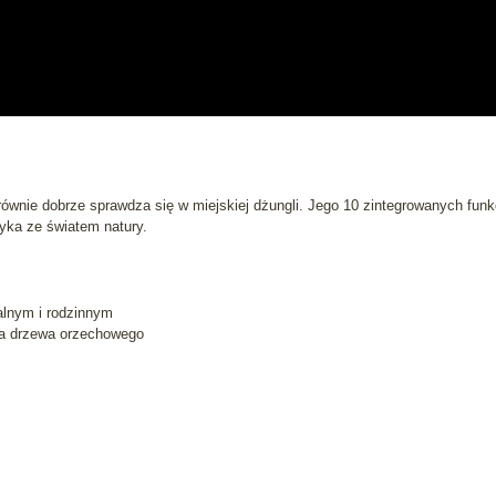
wnie dobrze sprawdza się w miejskiej dżungli. Jego 10 zintegrowanych funkcj
yka ze światem natury.
alnym i rodzinnym
na drzewa orzechowego