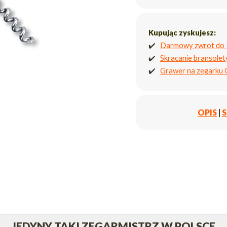
Kupując zyskujesz:
✔️
Darmowy zwrot do 
✔️
Skracanie bransole
✔️
Grawer na zegarku
OPIS
|
S
JEDYNY TAKI ZEGARMISTRZ W POLSCE