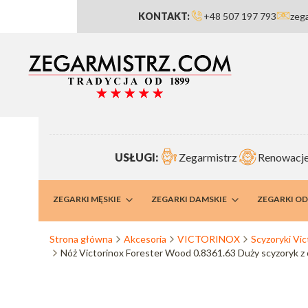
KONTAKT:
+48 507 197 793
zeg
USŁUGI:
Zegarmistrz
Renowacje
RMISTRZ
ZEGARKI MĘSKIE
ZEGARKI DAMSKIE
ZEGARKI O
Strona główna
Akcesoria
VICTORINOX
Scyzoryki Vic
Nóż Victorinox Forester Wood 0.8361.63 Duży scyzoryk 