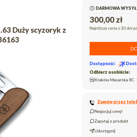
DARMOWA WYSYŁK
300,00 zł
.63 Duży scyzoryk z
Najniższa cena z 30 dni p
36163
DO
Dostępność:
Dost
Odbierz osobiście:
Kraków Masarska 8C -
Zamów przez telef
Negocjuj cenę!
Zapytaj o produkt
Udostępnij