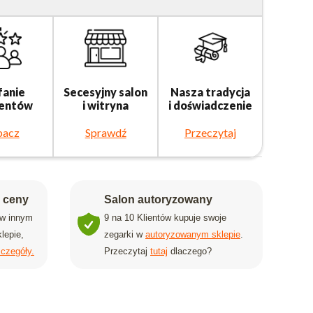
fanie
Secesyjny salon
Nasza tradycja
ientów
i witryna
i doświadczenie
bacz
Sprawdź
Przeczytaj
j ceny
Salon autoryzowany
 w innym
9 na 10 Klientów kupuje swoje
lepie,
zegarki w
autoryzowanym sklepie
.
czegóły.
Przeczytaj
tutaj
dlaczego?