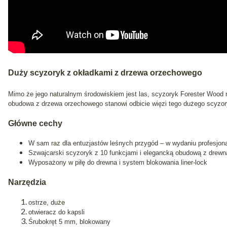
Duży scyzoryk z okładkami z drzewa orzechowego
Mimo że jego naturalnym środowiskiem jest las, scyzoryk Forester Wood ró
obudowa z drzewa orzechowego stanowi odbicie więzi tego dużego scyzor
Główne cechy
W sam raz dla entuzjastów leśnych przygód – w wydaniu profesjon
Szwajcarski scyzoryk z 10 funkcjami i elegancką obudową z drew
Wyposażony w piłę do drewna i system blokowania liner-lock
Narzędzia
ostrze, duże
otwieracz do kapsli
Śrubokręt 5 mm, blokowany