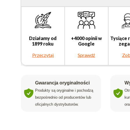
Działamy od
+4000 opinii w
Tysiące 
1899 roku
Google
zega
Przeczytaj
Sprawdź
Zob
Gwarancja oryginalności
Wy
Produkty są oryginalne i pochodzą
Ot
bezpośrednio od producentów lub
ku
oficjalnych dystrybutorów.
ora