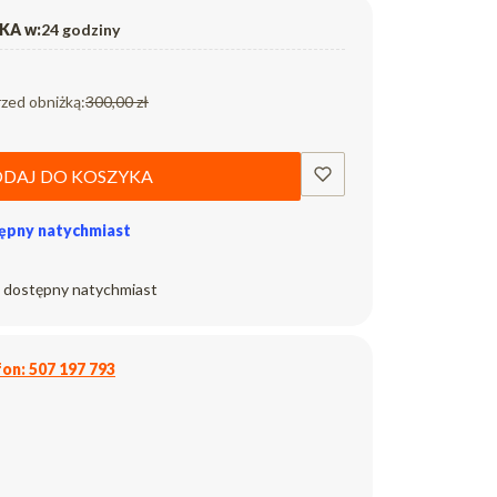
A w:
24 godziny
rzed obniżką:
300,00 zł
DAJ DO KOSZYKA
ępny natychmiast
 dostępny natychmiast
on: 507 197 793