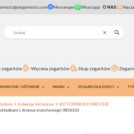
armistrz@zegarmistrz.com
Messenger
Whatsapp
O NAS:
Nasza
Wyczyść
Szukaj
 zegarków
Wycena zegarków
Skup zegarków
Zegarm
DNOWIONE / UŻYWANE
MARKI
ZEGARKI DLA DZIECI
TY
torinox
Kolekcje Victorinox
VICTORINOX FORESTER
z okładkami z drzewa orzechowego 0836163