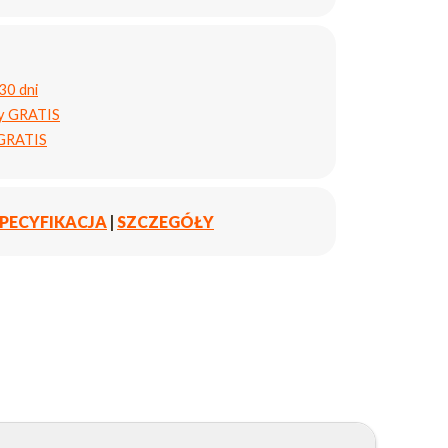
30 dni
ty GRATIS
 GRATIS
PECYFIKACJA
|
SZCZEGÓŁY