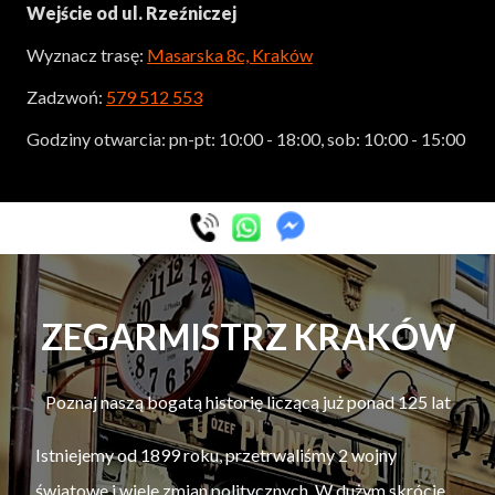
Wejście od ul. Rzeźniczej
Wyznacz trasę:
Masarska 8c, Kraków
Zadzwoń:
579 512 553
Godziny otwarcia: pn-pt: 10:00 - 18:00, sob: 10:00 - 15:00
ZEGARMISTRZ KRAKÓW
Poznaj naszą bogatą historię liczącą już ponad 125 lat
Istniejemy od 1899 roku, przetrwaliśmy 2 wojny
światowe i wiele zmian politycznych. W dużym skrócie