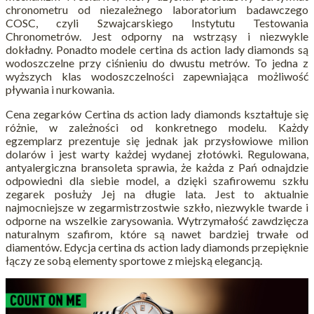
chronometru od niezależnego laboratorium badawczego
COSC, czyli Szwajcarskiego Instytutu Testowania
Chronometrów. Jest odporny na wstrząsy i niezwykle
dokładny. Ponadto modele certina ds action lady diamonds są
wodoszczelne przy ciśnieniu do dwustu metrów. To jedna z
wyższych klas wodoszczelności zapewniająca możliwość
pływania i nurkowania.
Cena zegarków Certina ds action lady diamonds kształtuje się
różnie, w zależności od konkretnego modelu. Każdy
egzemplarz prezentuje się jednak jak przysłowiowe milion
dolarów i jest warty każdej wydanej złotówki. Regulowana,
antyalergiczna bransoleta sprawia, że każda z Pań odnajdzie
odpowiedni dla siebie model, a dzięki szafirowemu szkłu
zegarek posłuży Jej na długie lata. Jest to aktualnie
najmocniejsze w zegarmistrzostwie szkło, niezwykle twarde i
odporne na wszelkie zarysowania. Wytrzymałość zawdzięcza
naturalnym szafirom, które są nawet bardziej trwałe od
diamentów. Edycja certina ds action lady diamonds przepięknie
łączy ze sobą elementy sportowe z miejską elegancją.