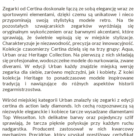
Zegarki od Certina doskonale łączą ze sobą elegancję wraz ze
sportowymi elementami, dzięki czemu są unikatowe i nieco
przypominają swoją stylistyką modele retro. Na tle
pozostałych szwajcarskich zegarków wyróżniają się
oryginalnym wykończeniem oraz barwnymi akcentami, które
sprawiają, że świetnie wpisują się w miejskie stylizacje.
Charakteryzuje je niezawodność, precyzja oraz innowacyjność.
Kolekcje czasomierzy Certina dzielą się na trzy grupy: Aqua,
Urban oraz Heritage Collection. Na pierwszą z nich składają
się profesjonalne, wodoszczelne modele do nurkowania, zwane
diverami. W edycji Urban każdy znajdzie miejską wersję
zegarka dla siebie, zarówno mężczyźni, jak i kobiety. Z kolei
kolekcja Heritage to ponadczasowe modele inspirowane
tradycją i nawiązujące do różnych aspektów historii
zegarmistrzostwa.
Wśród miejskiej kategorii Urban znalazły się zegarki z edycji
certina ds action lady diamonds. Ich cechą rozpoznawczą są
niezwykle eleganckie i kobiece tarcze wysadzane diamentami
Top Wesselton. Ich delikatne barwy oraz pojedynczy szlif
sprawiają, że tarcza pięknie połyskuje przy każdym ruchu
nadgarstka. Producent zastosował w nich kwarcowy
mechanizm Precidrive, który uzyskał prestiżowy certyfikat