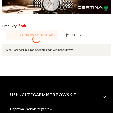
Produkty:
Brak
CERTINA DS ACTION LADY
FILTRY
Lista produktów
W tej kategorii nie ma obecnie żadnych produktów
Linki w stopce
USŁUGI ZEGARMISTRZOWSKIE
Naprawa i serwis zegarków