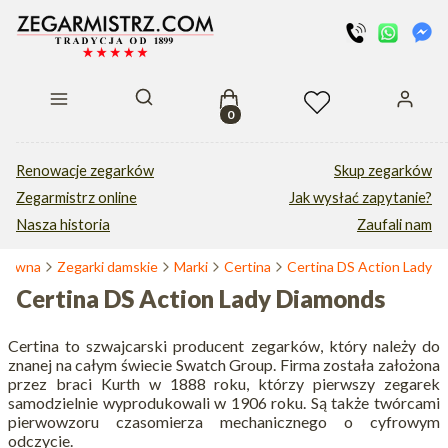
Produkty w koszyku: 0. Zobacz s
Otwórz wyszukiwarkę
Renowacje zegarków
Skup zegarków
Zegarmistrz online
Jak wysłać zapytanie?
Nasza historia
Zaufali nam
główna
Zegarki damskie
Marki
Certina
Certina DS Action Lady
Certina DS Action Lady Diamonds
Certina to szwajcarski producent zegarków, który należy do
znanej na całym świecie Swatch Group. Firma została założona
przez braci Kurth w 1888 roku, którzy pierwszy zegarek
samodzielnie wyprodukowali w 1906 roku. Są także twórcami
pierwowzoru czasomierza mechanicznego o cyfrowym
odczycie.