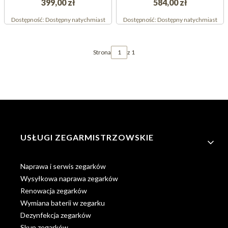
399,00 zł
584,00 zł
Dostępność:
Dostępny natychmiast
Dostępność:
Dostępny natychmiast
Strona
z 1
Linki w stopce
USŁUGI ZEGARMISTRZOWSKIE
Naprawa i serwis zegarków
Wysyłkowa naprawa zegarków
Renowacja zegarków
Wymiana baterii w zegarku
Dezynfekcja zegarków
Skup zegarków