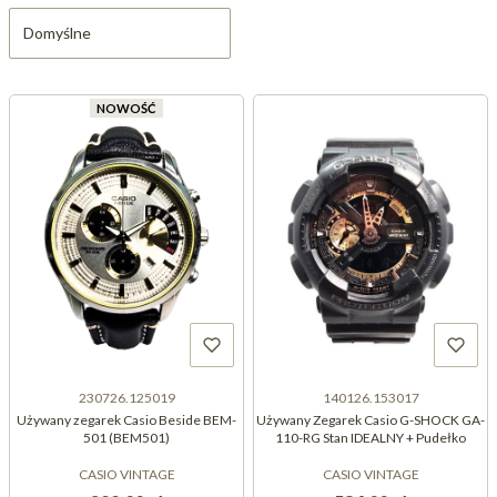
Domyślne
NOWOŚĆ
230726.125019
140126.153017
Używany zegarek Casio Beside BEM-
Używany Zegarek Casio G-SHOCK GA-
501 (BEM501)
110-RG Stan IDEALNY + Pudełko
CASIO VINTAGE
CASIO VINTAGE