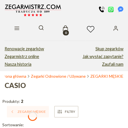
Produkty w koszyku: 0. Zobacz s
Otwórz wyszukiwarkę
Renowacje zegarków
Skup zegarków
Zegarmistrz online
Jak wysłać zapytanie?
Nasza historia
Zaufali nam
Strona główna
Zegarki Odnowione / Używane
ZEGARKI MĘSKIE
CASIO
Produkty:
2
ZEGARKI MĘSKIE
FILTRY
Lista produktów
Sortowanie: