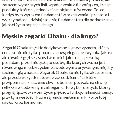
zarazem wyrazistych linii, w połączeniu z filozofią zen, kreuje
produkty, które są jednocześnie piękne i użyteczne. To, co
kiedyś było wyrazem fundamentów przetrwania - prostota i
wytrzymałość - dzisiaj staje się fundamentem dla podnoszenia
jakości życia poprzez design.
Męskie zegarki Obaku - dla kogo?
Zegarki Obaku męskie dedykowane są mężczyznom, którzy
cenią sobie nie tylko ponadczasową elegancję i wysoką jakość,
ale również głębszy sens i wartości, jakie niosą ze sobą
posiadane przedmioty. Są to osoby, dla których ważna jest
równowaga między życiem zawodowym a prywatnym, między
technologią a naturą. Zegarek Obaku to nie tylko akcesorium,
ale przede wszystkim towarzysz codzienności, który
przypomina o znaczeniu chwili obecnej i pozwala na chwilę
refleksji w codziennym zabieganiu. To wybór dla tych, którzy
pragną łączyć w swoim życiu piękno z funkcjonalnością, ceniąc
przy tym wartości, które są fundamentem marki - prostotę,
spokój oraz harmonię.