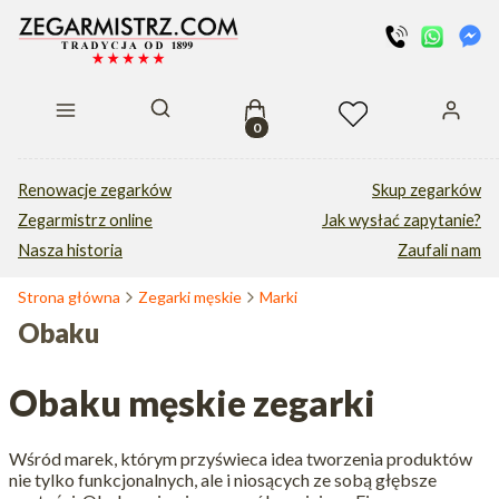
Produkty w koszyku: 0. Zobacz s
Otwórz wyszukiwarkę
Renowacje zegarków
Skup zegarków
Zegarmistrz online
Jak wysłać zapytanie?
Nasza historia
Zaufali nam
Strona główna
Zegarki męskie
Marki
Obaku
Obaku męskie zegarki
Wśród marek, którym przyświeca idea tworzenia produktów
nie tylko funkcjonalnych, ale i niosących ze sobą głębsze