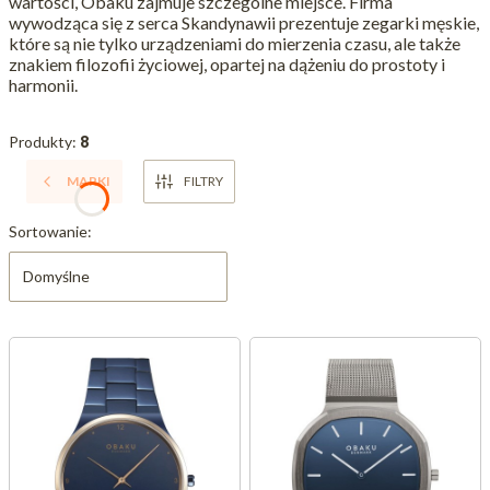
wartości, Obaku zajmuje szczególne miejsce. Firma
wywodząca się z serca Skandynawii prezentuje zegarki męskie,
które są nie tylko urządzeniami do mierzenia czasu, ale także
znakiem filozofii życiowej, opartej na dążeniu do prostoty i
harmonii.
Produkty:
8
MARKI
FILTRY
Lista produktów
Sortowanie:
Domyślne