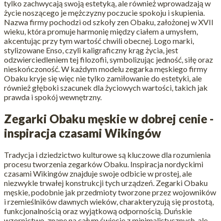
tylko zachwycają swoją estetyką, ale również wprowadzają w
życie noszącego je mężczyzny poczucie spokoju i skupienia.
Nazwa firmy pochodzi od szkoły zen Obaku, założonej w XVII
wieku, która promuje harmonię między ciałem a umysłem,
akcentując przy tym wartość chwili obecnej. Logo marki,
stylizowane Enso, czyli kaligraficzny krąg życia, jest
odzwierciedleniem tej filozofii, symbolizując jedność, siłę oraz
nieskończoność. W każdym modelu zegarka męskiego firmy
Obaku kryje się więc nie tylko zamiłowanie do estetyki, ale
również głęboki szacunek dla życiowych wartości, takich jak
prawda i spokój wewnętrzny.
Zegarki Obaku męskie w dobrej cenie -
inspiracja czasami Wikingów
Tradycja i dziedzictwo kulturowe są kluczowe dla rozumienia
procesu tworzenia zegarków Obaku. Inspiracja nordyckimi
czasami Wikingów znajduje swoje odbicie w prostej, ale
niezwykle trwałej konstrukcji tych urządzeń. Zegarki Obaku
męskie, podobnie jak przedmioty tworzone przez wojowników
i rzemieślników dawnych wieków, charakteryzują się prostotą,
funkcjonalnością oraz wyjątkową odpornością. Duńskie
wzornictwo, znane na całym świecie z minimalistycznych, ale