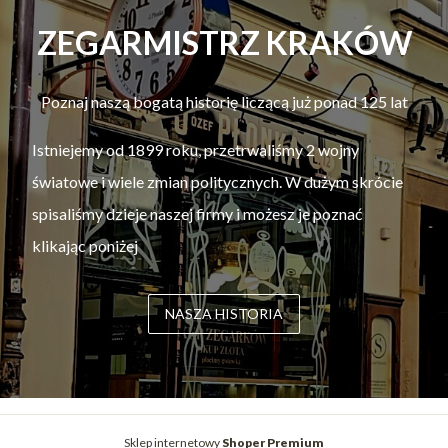
ZEGARMISTRZ KRAKÓW
Poznaj naszą bogatą historię liczącą już ponad 125 lat
Istniejemy od 1899 roku, przetrwaliśmy 2 wojny
światowe i wiele zmian politycznych. W dużym skrócie
spisaliśmy dzieje naszej firmy i możesz je poznać
klikając poniżej
NASZA HISTORIA
Sklep internetowy
Shoper Premium