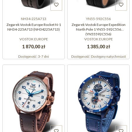
NH34-225A713
YN55-592C556
Zegarek Vostok Europe Rocket N-1
Zegarek Vostok Europe Expedition
NH34-225A713 (NH34225A713)
North Pole 1 YN55-592C556
(YN55592C556)
VOSTOK EUROPE
VOSTOK EUROPE
1 870,00 zł
1 385,00 zł
Dostępność:
3-7 dni
Dostępność:
Dostępny natychmiast