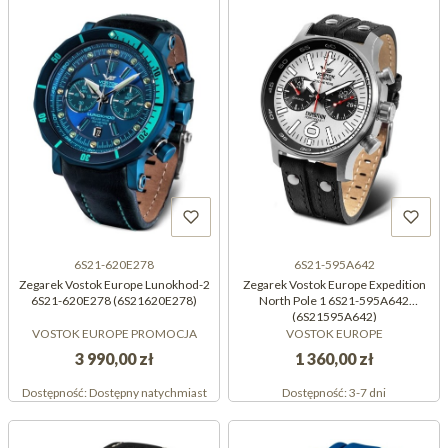
6S21-620E278
6S21-595A642
Zegarek Vostok Europe Lunokhod-2
Zegarek Vostok Europe Expedition
6S21-620E278 (6S21620E278)
North Pole 1 6S21-595A642
(6S21595A642)
VOSTOK EUROPE PROMOCJA
VOSTOK EUROPE
3 990,00 zł
1 360,00 zł
Dostępność:
Dostępny natychmiast
Dostępność:
3-7 dni