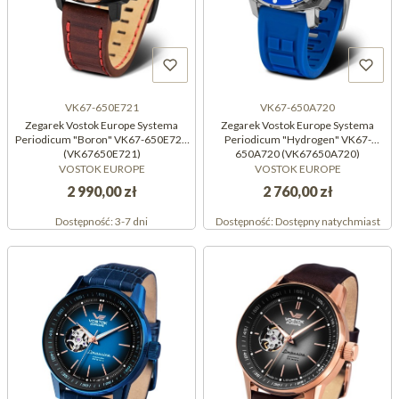
VK67-650E721
VK67-650A720
Zegarek Vostok Europe Systema
Zegarek Vostok Europe Systema
Periodicum "Boron" VK67-650E721
Periodicum "Hydrogen" VK67-
(VK67650E721)
650A720 (VK67650A720)
VOSTOK EUROPE
VOSTOK EUROPE
2 990,00 zł
2 760,00 zł
Dostępność:
3-7 dni
Dostępność:
Dostępny natychmiast