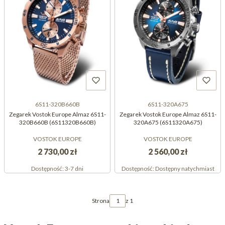
6S11-320B660B
6S11-320A675
Zegarek Vostok Europe Almaz 6S11-
Zegarek Vostok Europe Almaz 6S11-
320B660B (6S11320B660B)
320A675 (6S11320A675)
VOSTOK EUROPE
VOSTOK EUROPE
2 730,00 zł
2 560,00 zł
Dostępność:
3-7 dni
Dostępność:
Dostępny natychmiast
Strona
z 1