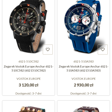
6S21-510C582
6S21-510A583
Zegarek Vostok Europe Anchar 6S21-
Zegarek Vostok Europe Anchar 6S21-
510C582 (6S21510C582)
510A583 (6S21510A583)
VOSTOK EUROPE
VOSTOK EUROPE
3 120,00 zł
2 930,00 zł
Dostępność:
3-7 dni
Dostępność:
3-7 dni