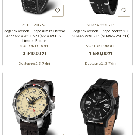
6S10-320E693
NH35A-225E711
Zegarek Vostok Europe Almaz Chrono
Zegarek Vostok Europe Rocket N-1
Ceres 6S10-320E693 (6S10320E693)
NH35A-225E711 (NH35A225E711)
Limited Edition
VOSTOK EUROPE
VOSTOK EUROPE
3 840,00 zł
1 630,00 zł
Dostępność:
3-7 dni
Dostępność:
3-7 dni