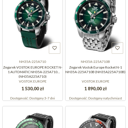
NH35A-225A710
NH35A-225A710B
Zegarek VOSTOK EUROPE ROCKET N-
Zegarek Vostok Europe Rocket N-1
1 AUTOMATIC NH35A-225A710
NH35A-225A710B (NH35A225A710B)
(NH35A225A710)
VOSTOK EUROPE
VOSTOK EUROPE
1 530,00 zł
1 890,00 zł
Dostępność:
Dostępny 3-7 dni
Dostępność:
Dostępny natychmiast