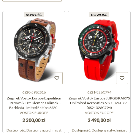
NOWOŚĆ
NOWOŚĆ
6S20-598ES16
6S21-326C794
Zegarek Vostok Europe Expedition
Zegarek Vostok Europe JURGIS KAIRYS
Ratownik Tatr Klemens Klimek
Unlimited Aerobatics 6S21-326C794
Bachleda Limited Edition 6S20-
(6S21326C794)
598ES16 (6S20598ES16)
VOSTOK EUROPE
VOSTOK EUROPE
2 300,00 zł
2 490,00 zł
Dostępność:
Dostępny natychmiast
Dostępność:
Dostępny natychmiast