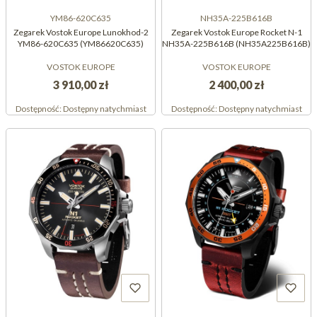
YM86-620C635
NH35A-225B616B
Zegarek Vostok Europe Lunokhod-2
Zegarek Vostok Europe Rocket N-1
YM86-620C635 (YM86620C635)
NH35A-225B616B (NH35A225B616B)
VOSTOK EUROPE
VOSTOK EUROPE
3 910,00 zł
2 400,00 zł
Dostępność:
Dostępny natychmiast
Dostępność:
Dostępny natychmiast