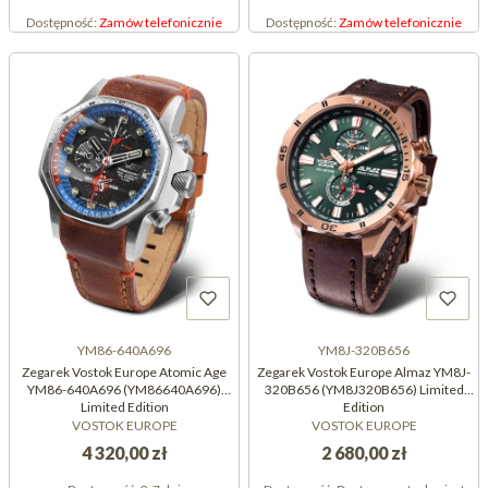
Dostępność:
Zamów telefonicznie
Dostępność:
Zamów telefonicznie
YM86-640A696
YM8J-320B656
Zegarek Vostok Europe Atomic Age
Zegarek Vostok Europe Almaz YM8J-
YM86-640A696 (YM86640A696)
320B656 (YM8J320B656) Limited
Limited Edition
Edition
VOSTOK EUROPE
VOSTOK EUROPE
4 320,00 zł
2 680,00 zł