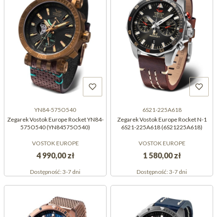
YN84-575O540
6S21-225A618
Zegarek Vostok Europe Rocket YN84-
Zegarek Vostok Europe Rocket N-1
575O540 (YN84575O540)
6S21-225A618 (6S21225A618)
VOSTOK EUROPE
VOSTOK EUROPE
4 990,00 zł
1 580,00 zł
Dostępność:
3-7 dni
Dostępność:
3-7 dni