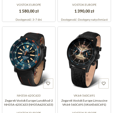
VOSTOK EUROPE
VOSTOK EUROPE
1 580,00 zł
1 390,00 zł
Dostępność:
3-7 dni
Dostępność:
Dostępny natychmiast
NH35A-620C633
VK64-560C691
Zegarek Vostok Europe Lunokhod-2
Zegarek Vostok Europe Limousine
NH35A-620C633 (NH35A620C633)
VK64-560C691 (VK64560C691)
VOSTOK EUROPE
VOSTOK EUROPE