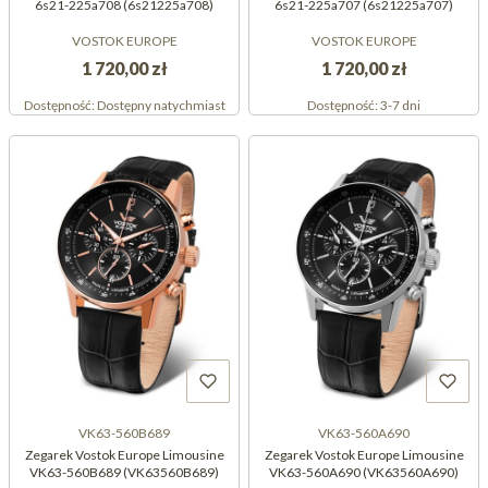
6s21-225a708 (6s21225a708)
6s21-225a707 (6s21225a707)
VOSTOK EUROPE
VOSTOK EUROPE
1 720,00 zł
1 720,00 zł
Dostępność:
Dostępny natychmiast
Dostępność:
3-7 dni
VK63-560B689
VK63-560A690
Zegarek Vostok Europe Limousine
Zegarek Vostok Europe Limousine
VK63-560B689 (VK63560B689)
VK63-560A690 (VK63560A690)