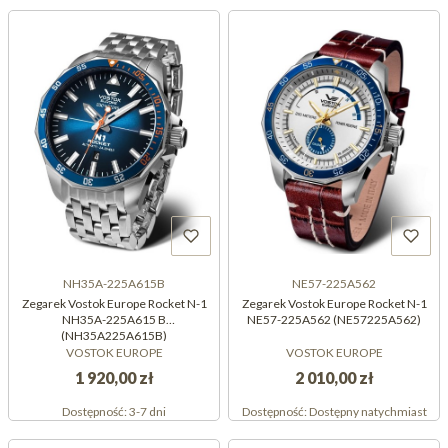
NH35A-225A615B
NE57-225A562
Zegarek Vostok Europe Rocket N-1
Zegarek Vostok Europe Rocket N-1
NH35A-225A615 B
NE57-225A562 (NE57225A562)
(NH35A225A615B)
VOSTOK EUROPE
VOSTOK EUROPE
1 920,00 zł
2 010,00 zł
Dostępność:
3-7 dni
Dostępność:
Dostępny natychmiast