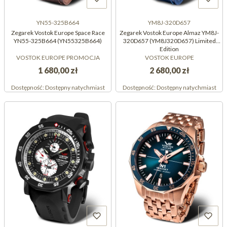
YN55-325B664
YM8J-320D657
Zegarek Vostok Europe Space Race
Zegarek Vostok Europe Almaz YM8J-
YN55-325B664 (YN55325B664)
320D657 (YM8J320D657) Limited
Edition
VOSTOK EUROPE PROMOCJA
VOSTOK EUROPE
1 680,00 zł
2 680,00 zł
Dostępność:
Dostępny natychmiast
Dostępność:
Dostępny natychmiast