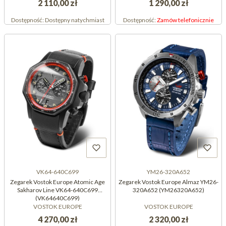
2 110,00 zł
1 290,00 zł
Dostępność:
Dostępny natychmiast
Dostępność:
Zamów telefonicznie
VK64-640C699
YM26-320A652
Zegarek Vostok Europe Atomic Age
Zegarek Vostok Europe Almaz YM26-
Sakharov Line VK64-640C699
320A652 (YM26320A652)
(VK64640C699)
VOSTOK EUROPE
VOSTOK EUROPE
4 270,00 zł
2 320,00 zł