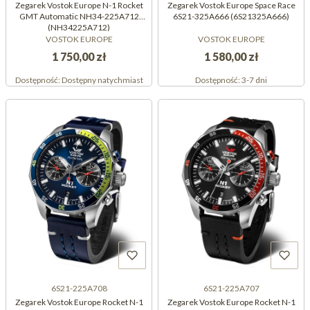
Zegarek Vostok Europe N-1 Rocket
Zegarek Vostok Europe Space Race
GMT Automatic NH34-225A712
6S21-325A666 (6S21325A666)
(NH34225A712)
VOSTOK EUROPE
VOSTOK EUROPE
1 750,00 zł
1 580,00 zł
Dostępność:
Dostępny natychmiast
Dostępność:
3-7 dni
6S21-225A708
6S21-225A707
Zegarek Vostok Europe Rocket N-1
Zegarek Vostok Europe Rocket N-1