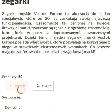
zegarki
Zegarki męskie Vostok Europe to akcesoria do zadań
specjalnych, które od 20 lat zaskakują swoją najwyższą
funkcjonalnością. Czasomierze tej cenionej na świecie,
litewskiej marki, tworzone są ręcznie z ogromną starannością,
która idzie w parze z dopracowanymi, nowoczesnymi
projektami. Dzięki temu niejeden zegarek męski Vostok
Europe posiada właściwości, które pozwalają na korzystanie z
niego w prawdziwie ekstremalnych warunkach. Co jeszcze
mają do zaoferowania akcesoria tej wyjątkowej marki?
Produkty:
60
MARKI
FILTRY
Lista produktów
Sortowanie:
Domyślne