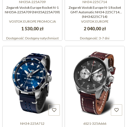
NH35A-225A709
NH34-225C714
Zegarek Vostok Europe Rocket N-1
Zegarek Vostok Europe N-1 Rocket
NH35A-225A709 (NH35A225A709)
GMT Automatic NH34-225C714
(NH34225C714)
VOSTOK EUROPE PROMOCJA
VOSTOK EUROPE
1 530,00 zł
2 040,00 zł
Dostępność:
Dostępny natychmiast
Dostępność:
3-7 dni
NH34-225A712
6S21-325A666