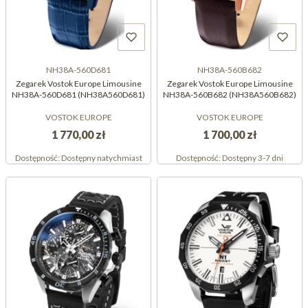
NH38A-560D681
NH38A-560B682
Zegarek Vostok Europe Limousine
Zegarek Vostok Europe Limousine
NH38A-560D681 (NH38A560D681)
NH38A-560B682 (NH38A560B682)
VOSTOK EUROPE
VOSTOK EUROPE
1 770,00 zł
1 700,00 zł
Dostępność:
Dostępny natychmiast
Dostępność:
Dostępny 3-7 dni