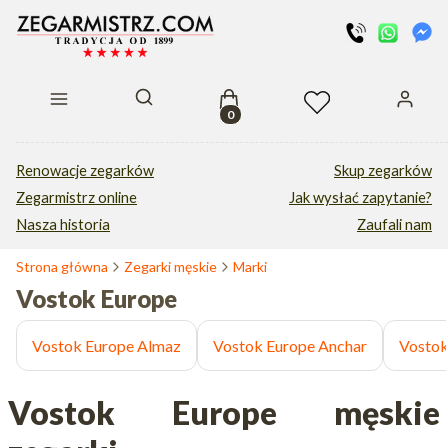
Produkty w koszyku: 0. Zobacz s
Otwórz wyszukiwarkę
Renowacje zegarków
Skup zegarków
Zegarmistrz online
Jak wysłać zapytanie?
Nasza historia
Zaufali nam
Strona główna
Zegarki męskie
Marki
Vostok Europe
Vostok Europe Almaz
Vostok Europe Anchar
Vostok
Vostok Europe męskie