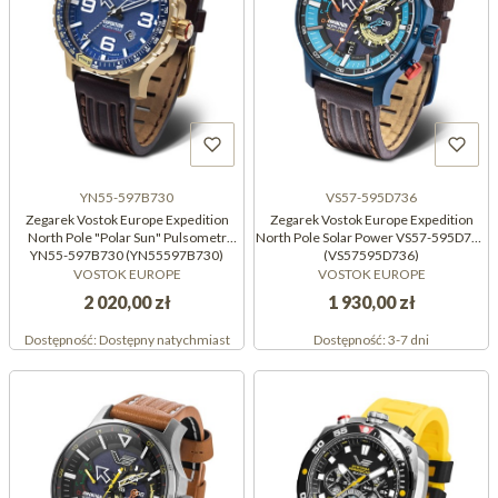
YN55-597B730
VS57-595D736
Zegarek Vostok Europe Expedition
Zegarek Vostok Europe Expedition
North Pole "Polar Sun" Pulsometr
North Pole Solar Power VS57-595D736
YN55-597B730 (YN55597B730)
(VS57595D736)
VOSTOK EUROPE
VOSTOK EUROPE
2 020,00 zł
1 930,00 zł
Dostępność:
Dostępny natychmiast
Dostępność:
3-7 dni