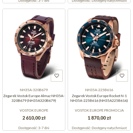
Dostępność:
3-7 dni
Dostępność:
Dostępny natychmiast
NH35A-320B679
NH35A-225B616
Zegarek Vostok Europe Almaz NH35A-
Zegarek Vostok Europe Rocket N-1
320B679 (NH35A320B679)
NH35A-225B616 (NH35A225B616)
VOSTOK EUROPE
VOSTOK EUROPE PROMOCJA
2 610,00 zł
1 870,00 zł
Dostępność:
3-7 dni
Dostępność:
Dostępny natychmiast