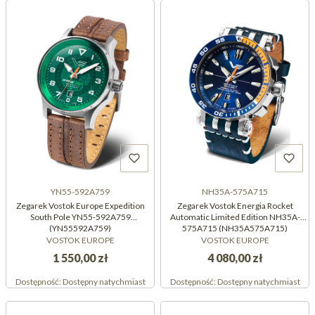
YN55-592A759
NH35A-575A715
Zegarek Vostok Europe Expedition
Zegarek Vostok Energia Rocket
South Pole YN55-592A759
Automatic Limited Edition NH35A-
(YN55592A759)
575A715 (NH35A575A715)
VOSTOK EUROPE
VOSTOK EUROPE
1 550,00 zł
4 080,00 zł
Dostępność:
Dostępny natychmiast
Dostępność:
Dostępny natychmiast