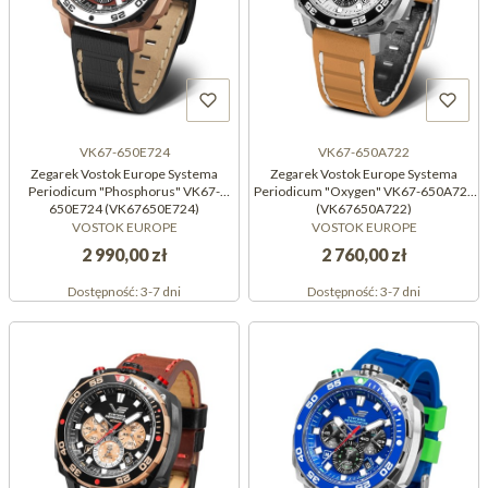
VK67-650E724
VK67-650A722
Zegarek Vostok Europe Systema
Zegarek Vostok Europe Systema
Periodicum "Phosphorus" VK67-
Periodicum "Oxygen" VK67-650A722
650E724 (VK67650E724)
(VK67650A722)
VOSTOK EUROPE
VOSTOK EUROPE
2 990,00 zł
2 760,00 zł
Dostępność:
3-7 dni
Dostępność:
3-7 dni