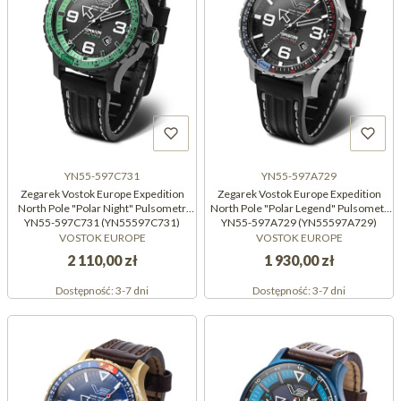
YN55-597C731
YN55-597A729
Zegarek Vostok Europe Expedition
Zegarek Vostok Europe Expedition
North Pole "Polar Night" Pulsometr
North Pole "Polar Legend" Pulsometr
YN55-597C731 (YN55597C731)
YN55-597A729 (YN55597A729)
VOSTOK EUROPE
VOSTOK EUROPE
2 110,00 zł
1 930,00 zł
Dostępność:
3-7 dni
Dostępność:
3-7 dni