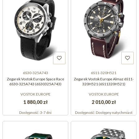
6S30-325A743
6S11-320H521
Zegarek Vostok Europe Space Race
Zegarek Vostok Europe Almaz 6S11-
6S30-325A743 (6S30325A743)
320H521 (6S11320H521)
VOSTOK EUROPE
VOSTOK EUROPE
1 880,00 zł
2 010,00 zł
Dostępność:
3-7 dni
Dostępność:
Dostępny natychmiast