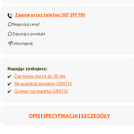
Zamów przez telefon: 507 197 793
Negocjuj cenę!
Zapytaj o produkt
Udostępnij
Kupując zyskujesz:
✔️
Darmowy zwrot do 30 dni
✔️
Skracanie bransolety GRATIS
✔️
Grawer na zegarku GRATIS
OPIS
|
SPECYFIKACJA
|
SZCZEGÓŁY