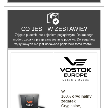
CO JEST W ZESTAWIE?
Zdjęcie pudełek jest zdjęciem poglądowym. Do każdego
modelu zegarka przypisane jes inne pudełko. Do zegarków
wysyłkowych nie jest dodawana papierowa torba Vostok.
W
100%
oryginalny
zegarek
Oryginalne,