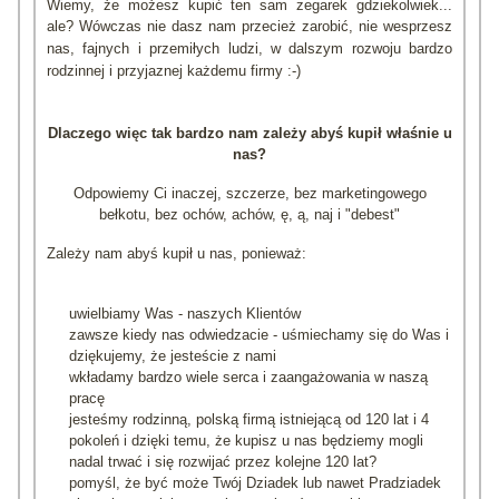
Wiemy, że możesz kupić ten sam zegarek gdziekolwiek...
ale?
Wówczas nie dasz nam przecież zarobić, nie wesprzesz
nas, fajnych i przemiłych ludzi, w dalszym rozwoju bardzo
rodzinnej i przyjaznej każdemu firmy :-)
Dlaczego więc tak bardzo nam zależy abyś kupił właśnie u
nas?
Odpowiemy Ci inaczej, szczerze, bez marketingowego
bełkotu, bez ochów, achów, ę, ą, naj i "debest"
Zależy nam abyś kupił u nas, ponieważ:
uwielbiamy Was - naszych Klientów
zawsze kiedy nas odwiedzacie - uśmiechamy się do Was i
dziękujemy, że jesteście z nami
wkładamy bardzo wiele serca i zaangażowania w naszą
pracę
jesteśmy rodzinną, polską firmą istniejącą od 120 lat i 4
pokoleń i dzięki temu, że kupisz u nas będziemy mogli
nadal trwać i się rozwijać przez kolejne 120 lat?
pomyśl, że być może Twój Dziadek lub nawet Pradziadek