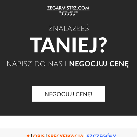
⬆
|
OPIS
|
SPECYFIKACJA
|
SZCZEGÓŁY