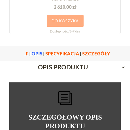
2 610,00 zł
DO KOSZYKA
Dostępność:
3-7 dni
⬆
|
OPIS
|
SPECYFIKACJA
|
SZCZEGÓŁY
OPIS PRODUKTU
SZCZEGÓŁOWY OPIS
PRODUKTU