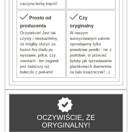
zaczyna łezkę kręcić!
Prosto od
Czy
producenta
oryginalny
Oczywiście! Jest tak
W naszym
czysty i nieskazitelny,
autoryzowanym salonie
że mógłby służyć za
sprzedajemy tylko
lustro! Ani śladu po
prawdziwe perełki - nic z
wystawie, półce, czy
podróbek, to przecież
zwrotach - ten zegarek
byłoby jak sprzedawanie
jest świeższy niż
plastikowych diamentów
bułeczki z piekarni!
na balu księżniczek! ;-)
OCZYWIŚCIE, ŻE
ORYGINALNY!