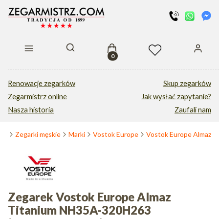
Produkty w koszyku: 0. Zobacz s
Otwórz wyszukiwarkę
Renowacje zegarków
Skup zegarków
Zegarmistrz online
Jak wysłać zapytanie?
Nasza historia
Zaufali nam
wna
Zegarki męskie
Marki
Vostok Europe
Vostok Europe Almaz
Zegarek Vostok Europe Almaz
Titanium NH35A-320H263