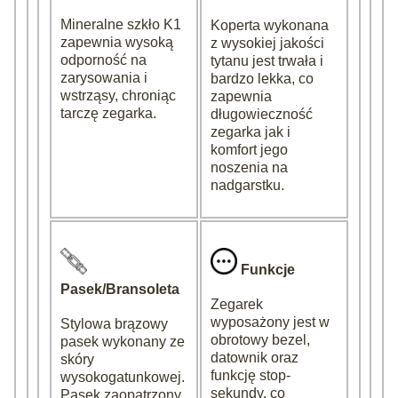
Mineralne szkło K1
Koperta wykonana
zapewnia wysoką
z wysokiej jakości
odporność na
tytanu jest trwała i
zarysowania i
bardzo lekka, co
wstrząsy, chroniąc
zapewnia
tarczę zegarka.
długowieczność
zegarka jak i
komfort jego
noszenia na
nadgarstku.
Funkcje
Pasek/Bransoleta
Zegarek
wyposażony jest w
Stylowa brązowy
obrotowy bezel,
pasek wykonany ze
datownik oraz
skóry
funkcję stop-
wysokogatunkowej.
sekundy, co
Pasek zaopatrzony