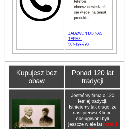
telefon
chcesz dowiedzieć
się więcej na temat
produktu
ZADZWOŃ DO NAS
TERAZ
507-197-793
Kupujesz bez
Ponad 120 lat
obaw
tradycji
Jesteśmy firmą o 120
letniej tradycji.
Istniejemy tak długo, że
nasi pierwsi Klienci
obsługiwani byli
jeszcze wiele lat
przed I