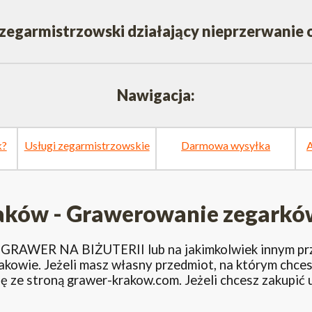
 zegarmistrzowski działający nieprzerwanie 
Nawigacja:
k?
Usługi zegarmistrzowskie
Darmowa wysyłka
A
ków - Grawerowanie zegarków 
RAWER NA BIŻUTERII lub na jakimkolwiek innym prz
kowie. Jeżeli masz własny przedmiot, na którym chce
się ze stroną grawer-krakow.com. Jeżeli chcesz zakupić