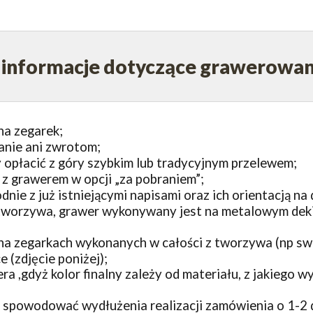
e informacje dotyczące grawerowa
na zegarek;
anie ani zwrotom;
opłacić z góry szybkim lub tradycyjnym przelewem;
z grawerem w opcji „za pobraniem”;
e z już istniejącymi napisami oraz ich orientacją na 
orzywa, grawer wykonywany jest na metalowym dekiel
a zegarkach wykonanych w całości z tworzywa (np swa
 (zdjęcie poniżej);
a ,gdyż kolor finalny zależy od materiału, z jakiego 
 spowodować wydłużenia realizacji zamówienia o 1-2 d