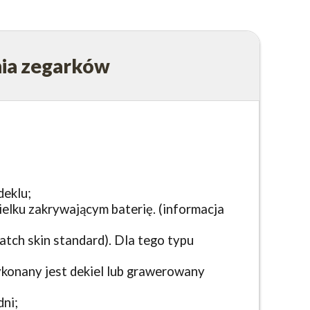
nia zegarków
deklu;
ku zakrywającym baterię. (informacja
tch skin standard). Dla tego typu
wykonany jest dekiel lub grawerowany
ni;