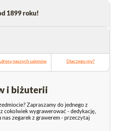
od 1899 roku!
dresy naszych salonów
Dlaczego my?
i biżuterii
edmiocie? Zapraszamy do jednego z
sz cokolwiek wygrawerować - dedykację,
 u nas zegarek z grawerem - przeczytaj