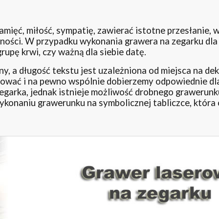
ięć, miłość, sympatię, zawierać istotne przesłanie, 
zności. W przypadku wykonania grawera na zegarku dla
grupę krwi, czy ważną dla siebie datę.
, a długość tekstu jest uzależniona od miejsca na dekl
tować i na pewno wspólnie dobierzemy odpowiednie dla
 zegarka, jednak istnieje możliwość drobnego grawerunk
konaniu grawerunku na symbolicznej tabliczce, która 