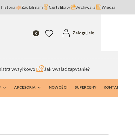
 historia
Zaufali nam
Certyfikaty
Archiwalia
Wiedza
Produkty w koszyku: 0. Zobacz szczegóły
Zaloguj się
Ulubione
istrz wysyłkowo
Jak wysłać zapytanie?
P
AKCESORIA
NOWOŚCI
SUPERCENY
KONTAKT I DANE