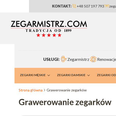
KONTAKT:
+48 507 197 793
zeg
USŁUGI:
Zegarmistrz
Renowacje
RMISTRZ
ZEGARKI MĘSKIE
ZEGARKI DAMSKIE
ZEGARKI O
Strona główna
Grawerowanie zegarków
Grawerowanie zegarków