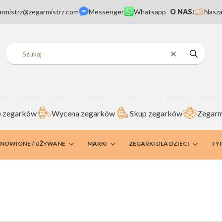
armistrz@zegarmistrz.com
Messenger
Whatsapp
O NAS:
Nasza
Wyczyść
Szukaj
 zegarków
Wycena zegarków
Skup zegarków
Zegarm
DNOWIONE / UŻYWANE
MARKI
ZEGARKI DLA DZIECI
TY