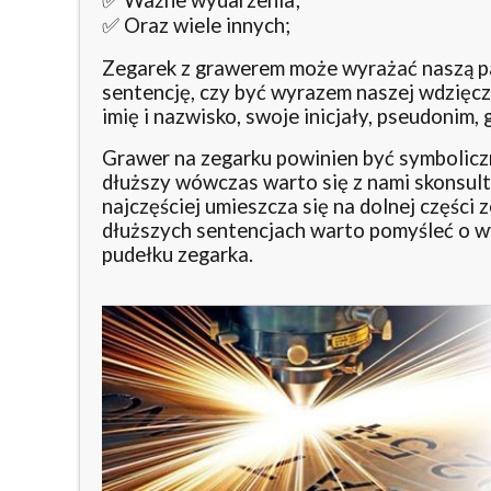
✅ Ważne wydarzenia;
✅ Oraz wiele innych;
Zegarek z grawerem może wyrażać naszą pam
sentencję, czy być wyrazem naszej wdzięc
imię i nazwisko, swoje inicjały, pseudonim, 
Grawer na zegarku powinien być symboliczny
dłuższy wówczas warto się z nami skonsul
najczęściej umieszcza się na dolnej części
dłuższych sentencjach warto pomyśleć o wy
pudełku zegarka.