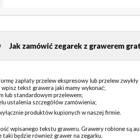
Jak zamówić zegarek z grawerem grat
rmę zapłaty przelew ekspresowy lub przelew zwykły (n
 wpisz tekst grawera jaki mamy wykonać;
im lub standardowym przelewem;
elu ustalenia szczegółów zamówienia;
yłącznie produktów kupionych w naszej firmie.
ść wpisanego tekstu graweru. Grawery robione są auto
e taki będzie również grawer na zegarku.