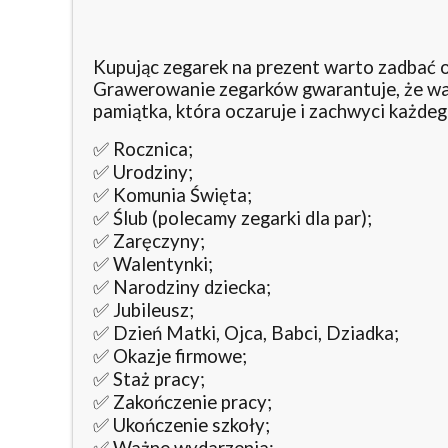
Kupując zegarek na prezent warto zadbać o 
Grawerowanie zegarków gwarantuje, że ważn
pamiątka, która oczaruje i zachwyci każde
✅ Rocznica;
✅ Urodziny;
✅ Komunia Święta;
✅ Ślub (polecamy zegarki dla par);
✅ Zaręczyny;
✅ Walentynki;
✅ Narodziny dziecka;
✅ Jubileusz;
✅ Dzień Matki, Ojca, Babci, Dziadka;
✅ Okazje firmowe;
✅ Staż pracy;
✅ Zakończenie pracy;
✅ Ukończenie szkoły;