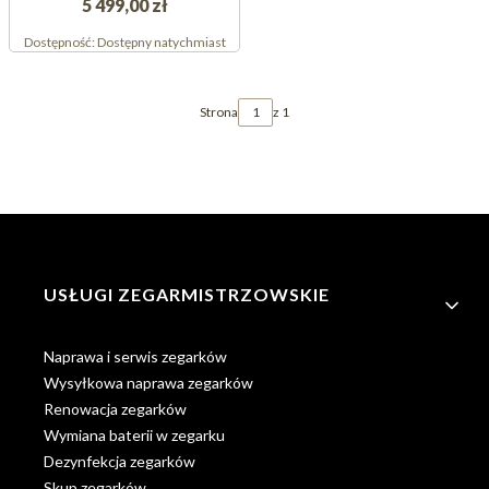
5 499,00 zł
Dostępność:
Dostępny natychmiast
Strona
z 1
Linki w stopce
USŁUGI ZEGARMISTRZOWSKIE
Naprawa i serwis zegarków
Wysyłkowa naprawa zegarków
Renowacja zegarków
Wymiana baterii w zegarku
Dezynfekcja zegarków
Skup zegarków