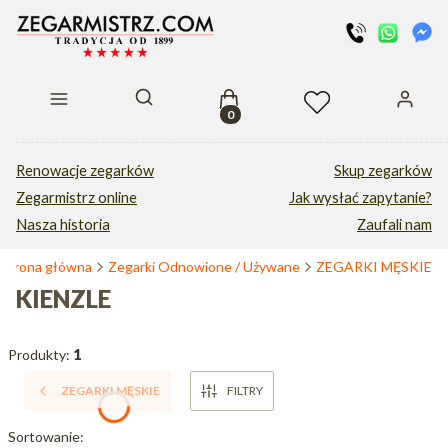
Produkty w koszyku: 0. Zobacz s
Otwórz wyszukiwarkę
Renowacje zegarków
Skup zegarków
Zegarmistrz online
Jak wysłać zapytanie?
Nasza historia
Zaufali nam
Strona główna
Zegarki Odnowione / Używane
ZEGARKI MĘSKIE
KIENZLE
Produkty:
1
ZEGARKI MĘSKIE
FILTRY
Lista produktów
Sortowanie: