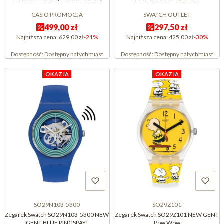
CASIO PROMOCJA
SWATCH OUTLET
499,00 zł
297,50 zł
Najniższa cena:
629,00 zł
-21%
Najniższa cena:
425,00 zł
-30%
Dostępność:
Dostępny natychmiast
Dostępność:
Dostępny natychmiast
OKAZJA
OKAZJA
SO29N103-5300
SO29Z101
Zegarek Swatch SO29N103-5300 NEW
Zegarek Swatch SO29Z101 NEW GENT
GENT BLUE RINGSPAY!
Pow Wow