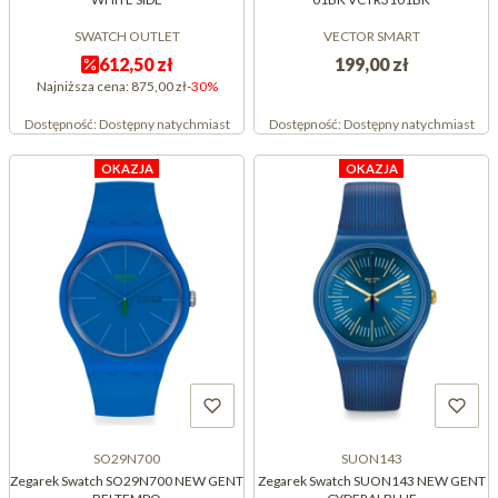
SWATCH OUTLET
VECTOR SMART
612,50 zł
199,00 zł
Najniższa cena:
875,00 zł
-30%
Dostępność:
Dostępny natychmiast
Dostępność:
Dostępny natychmiast
OKAZJA
OKAZJA
SO29N700
SUON143
Zegarek Swatch SO29N700 NEW GENT
Zegarek Swatch SUON143 NEW GENT