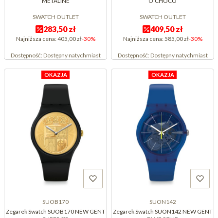
METALINE
O'CHOCO
SWATCH OUTLET
SWATCH OUTLET
283,50 zł
409,50 zł
Najniższa cena:
405,00 zł
-30%
Najniższa cena:
585,00 zł
-30%
Dostępność:
Dostępny natychmiast
Dostępność:
Dostępny natychmiast
OKAZJA
OKAZJA
SUOB170
SUON142
Zegarek Swatch SUOB170 NEW GENT
Zegarek Swatch SUON142 NEW GENT