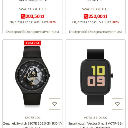
SWATCH OUTLET
SWATCH OUTLET
283,50 zł
252,00 zł
Najniższa cena:
405,00 zł
-30%
Najniższa cena:
360,00 zł
-30%
Dostępność:
Dostępny natychmiast
Dostępność:
Dostępny natychmiast
OKAZJA
SS07B101
VCTR-31-01BK
Zegarek Swatch SS07B101 SKIN IRONY
Smartwatch Vector Smart VCTR-31-
WHITE SIDE
01BK VCTR3101BK