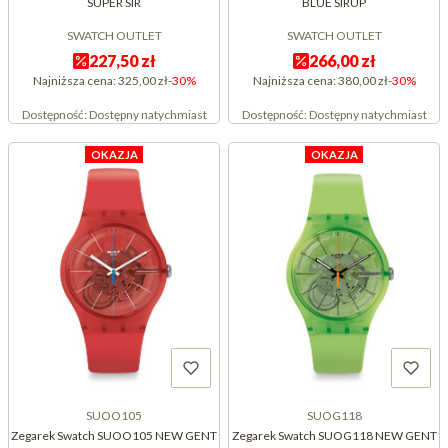
SUPER SIR
BLUE SIRUP
SWATCH OUTLET
SWATCH OUTLET
227,50 zł
266,00 zł
Najniższa cena:
325,00 zł
-30%
Najniższa cena:
380,00 zł
-30%
Dostępność:
Dostępny natychmiast
Dostępność:
Dostępny natychmiast
OKAZJA
OKAZJA
SUOO105
SUOG118
Zegarek Swatch SUOO105 NEW GENT
Zegarek Swatch SUOG118 NEW GENT