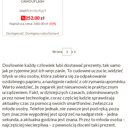
CAMOUFLASH
SWATCH OUTLET
252,00 zł
Najniższa cena:
360,00 zł
-30%
Dostępność:
Dostępny natychmiast
Strona
z 1
Dosłownie każdy człowiek lubi dostawać prezenty, tak samo
jak przyjemne jest ich wręczanie. To cudowne uczucie, widzieć
błysk w oku osoby, która zabiera się za odpakowanie
ozdobnego papieru, a następnie radość z otrzymania upominku.
Warto wiedzieć, że zegarek jest niesamowicie praktycznym
urządzeniem. Fakt, w dzisiejszych czasach, zdominowanych
przez nowe technologie, coraz częściej ludzie sprawdzają
aktualny czas za pomocą swoich smartfonów, zwłaszcza
młode osoby. Telefon jednak, nie zawsze jest pod ręką, poza
tym znacznie wygodniej jest spojrzeć na nadgarstek – jedna
sekunda, a aktualna godzina jest znana. Przez to młoda osoba –
najczęściej niecierpliwa – z pewnością doceni taki prezent.