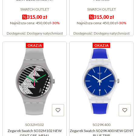
SWATCH OUTLET
SWATCH OUTLET
315,00 zł
315,00 zł
Najniższa cena:
450,00 zł
-30%
Najniższa cena:
450,00 zł
-30%
Dostępność:
Dostępny natychmiast
Dostępność:
Dostępny natychmiast
OKAZJA
OKAZJA
SO32M102
SO29K400
Zegarek Swatch SO32M102 NEW
Zegarek Swatch SO29K400 NEW GENT
GENT GRE_MEM L
BLUE TRIP