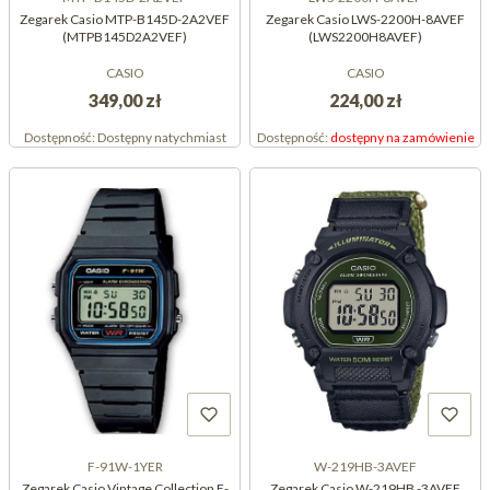
Zegarek Casio MTP-B145D-2A2VEF
Zegarek Casio LWS-2200H-8AVEF
(MTPB145D2A2VEF)
(LWS2200H8AVEF)
CASIO
CASIO
349,00 zł
224,00 zł
Dostępność:
Dostępny natychmiast
Dostępność:
dostępny na zamówienie
F-91W-1YER
W-219HB-3AVEF
Zegarek Casio Vintage Collection F-
Zegarek Casio W-219HB -3AVEF