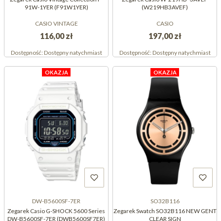
91W-1YER (F91W1YER)
(W219HB3AVEF)
CASIO VINTAGE
CASIO
116,00 zł
197,00 zł
Dostępność:
Dostępny natychmiast
Dostępność:
Dostępny natychmiast
OKAZJA
OKAZJA
DW-B5600SF-7ER
SO32B116
Zegarek Casio G-SHOCK 5600 Series
Zegarek Swatch SO32B116 NEW GENT
DW-B5600SF-7ER (DWB5600SF7ER)
CLEAR SIGN