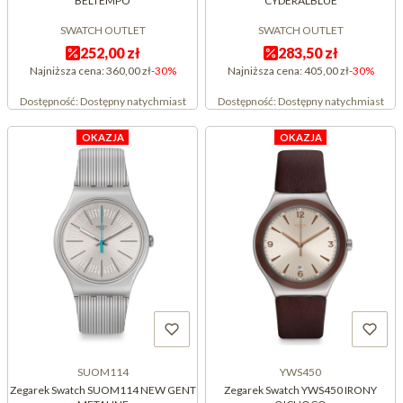
BELTEMPO
CYDERALBLUE
SWATCH OUTLET
SWATCH OUTLET
252,00 zł
283,50 zł
Najniższa cena:
360,00 zł
-30%
Najniższa cena:
405,00 zł
-30%
Dostępność:
Dostępny natychmiast
Dostępność:
Dostępny natychmiast
OKAZJA
OKAZJA
SUOM114
YWS450
Zegarek Swatch SUOM114 NEW GENT
Zegarek Swatch YWS450 IRONY