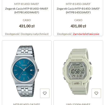
MTP-B145D-9AVEF
MTP-B145D-3AVEF
Zegarek Casio MTP-B145D-9AVEF
Zegarek Casio MTP-B145D-3AVEF
(MTPB145D9AVEF)
(MTPB145D3AVEF)
CASIO
CASIO
431,00 zł
431,00 zł
Dostępność:
Dostępny natychmiast
Dostępność:
Zamów telefonicznie
MTP-B145D-2A2VEF
LWS-2200H-8AVEF