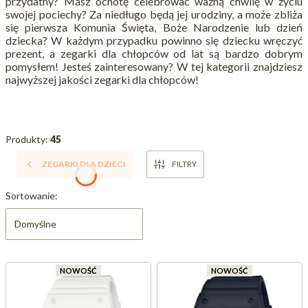
przydatny? Masz ochotę celebrować ważną chwilę w życiu
swojej pociechy? Za niedługo będą jej urodziny, a może zbliża
się pierwsza Komunia Święta, Boże Narodzenie lub dzień
dziecka? W każdym przypadku powinno się dziecku wręczyć
prezent, a zegarki dla chłopców od lat są bardzo dobrym
pomysłem! Jesteś zainteresowany? W tej kategorii znajdziesz
najwyższej jakości zegarki dla chłopców!
Produkty:
45
ZEGARKI DLA DZIECI
FILTRY
Lista produktów
Sortowanie:
Domyślne
NOWOŚĆ
NOWOŚĆ