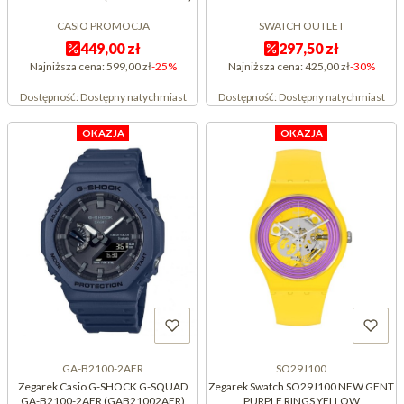
CASIO PROMOCJA
SWATCH OUTLET
449,00 zł
297,50 zł
Najniższa cena:
599,00 zł
-25%
Najniższa cena:
425,00 zł
-30%
Dostępność:
Dostępny natychmiast
Dostępność:
Dostępny natychmiast
OKAZJA
OKAZJA
GA-B2100-2AER
SO29J100
Zegarek Casio G-SHOCK G-SQUAD
Zegarek Swatch SO29J100 NEW GENT
GA-B2100-2AER (GAB21002AER)
PURPLE RINGS YELLOW