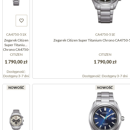
CA4750-51X
CA4750-51E
Zegarek Citizen
Zegarek Citizen Super Titanium Chrono CA4750
Super Titanium
Chrono CA4750-
51X
CITIZEN
CITIZEN
(CA475051X)
1 790,00 zł
1 790,00 zł
Dostępność:
Dostępny 3-7 dni
Dostępność:
Dostępny 3-7 dni
NOWOŚĆ
NOWOŚĆ