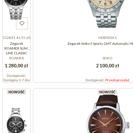
512833.41.55.20
HDB002K1
Zegarek
Zegarek Seiko 5 Sports GMT Automatic
ROAMER SLIM-
LINE CLASSIC
512833.41.55.20
ROAMER
SEIKO
(512833415520)
1 280,00 zł
2 100,00 zł
Dostępność:
Dostępny 3-7 dni
Dostępność:
Przedsprzedaż
NOWOŚĆ
NOWOŚĆ