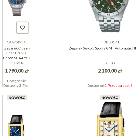
CA4750-51L
HDB001K1
Zegarek Citizen
Zegarek Seiko 5 Sports GMT Automatic
Super Titanium
Chrono CA4750-
51L
CITIZEN
SEIKO
(CA475051L)
1 790,00 zł
2 100,00 zł
Dostępność:
Dostępny 3-7 dni
Dostępność:
Przedsprzedaż
NOWOŚĆ
NOWOŚĆ