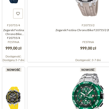
F20755/4
F20755/2
Zegarek Festina
Zegarek Festina Chrono Bike F20755/2 
Chrono Bike
F20755/4
(F207554)
FESTINA
FESTINA
999,00 zł
999,00 zł
Dostępność:
Dostępny 3-7 dni
Dostępność:
3-7 dni
NOWOŚĆ
NOWOŚĆ