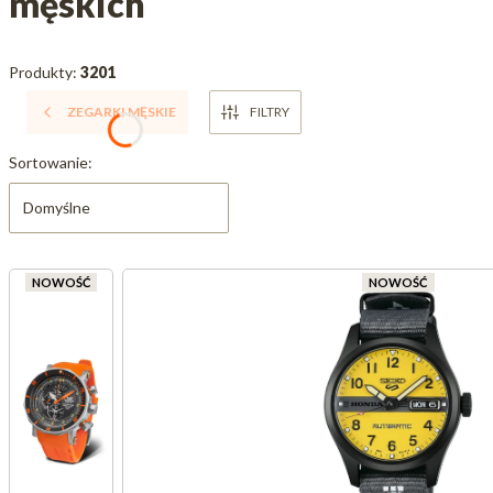
męskich
Produkty:
3201
ZEGARKI MĘSKIE
FILTRY
Lista produktów
Sortowanie:
Domyślne
NOWOŚĆ
NOWOŚĆ