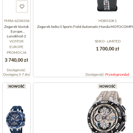
YM86-620A506
HDB010K1
Zegarek Vostok
Zegarek Seiko 5 Sports Field Automatic Honda MOTOCOMP
Europe
Lunokhod-2
Limited Edition
VOSTOK
SEIKO - LIMITED
YM86-620A506
EUROPE
1 700,00 zł
(YM86620A506)
PROMOCJA
3 740,00 zł
Dostępność:
Dostępny 3-7 dni
Dostępność:
Przedsprzedaż
NOWOŚĆ
NOWOŚĆ