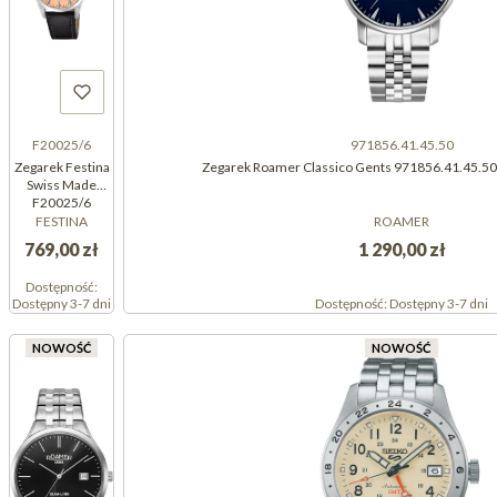
F20025/6
971856.41.45.50
Zegarek Festina
Zegarek Roamer Classico Gents 971856.41.45.5
Swiss Made
F20025/6
(F200256)
FESTINA
ROAMER
769,00 zł
1 290,00 zł
Dostępność:
Dostępny 3-7 dni
Dostępność:
Dostępny 3-7 dni
NOWOŚĆ
NOWOŚĆ