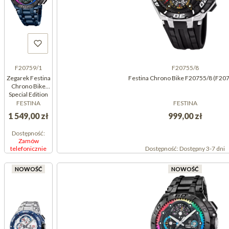
F20759/1
F20755/8
Zegarek Festina
Festina Chrono Bike F20755/8 (F20
Chrono Bike
Special Edition
F20759/1
FESTINA
FESTINA
(F207591)
1 549,00 zł
999,00 zł
Dostępność:
Zamów
telefonicznie
Dostępność:
Dostępny 3-7 dni
NOWOŚĆ
NOWOŚĆ