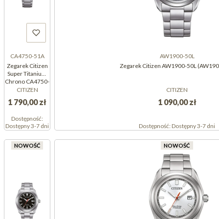
CA4750-51A
AW1900-50L
Zegarek Citizen
Zegarek Citizen AW1900-50L (AW19
Super Titanium
Chrono CA4750-
51A
CITIZEN
CITIZEN
(CA475051A)
1 790,00 zł
1 090,00 zł
Dostępność:
Dostępny 3-7 dni
Dostępność:
Dostępny 3-7 dni
NOWOŚĆ
NOWOŚĆ