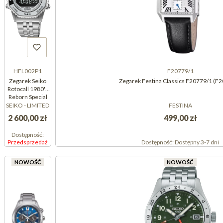
HFL002P1
F20779/1
Zegarek Seiko
Zegarek Festina Classics F20779/1 (F
Rotocall 1980's
Reborn Special
Edition
SEIKO - LIMITED
FESTINA
HFL002P1
2 600,00 zł
499,00 zł
Dostępność:
Przedsprzedaż
Dostępność:
Dostępny 3-7 dni
NOWOŚĆ
NOWOŚĆ