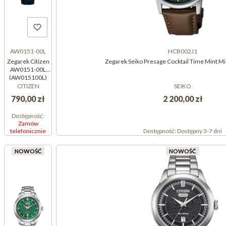
AW0151-00L
HCB002J1
Zegarek Citizen
Zegarek Seiko Presage Cocktail Time Mint M
AW0151-00L
(AW015100L)
CITIZEN
SEIKO
790,00 zł
2 200,00 zł
Dostępność:
Zamów
telefonicznie
Dostępność:
Dostępny 3-7 dni
NOWOŚĆ
NOWOŚĆ