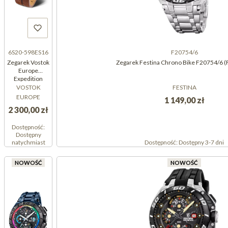
6S20-598ES16
F20754/6
Zegarek Vostok
Zegarek Festina Chrono Bike F20754/6 
Europe
Expedition
Ratownik Tatr
VOSTOK
FESTINA
Klemens Klimek
EUROPE
1 149,00 zł
Bachleda Limited
2 300,00 zł
Edition 6S20-
598ES16
Dostępność:
(6S20598ES16)
Dostępny
natychmiast
Dostępność:
Dostępny 3-7 dni
NOWOŚĆ
NOWOŚĆ