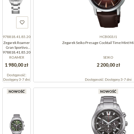
978818.41.85.20
HCB003J1
Zegarek Roamer
Zegarek Seiko Presage Cocktail Time Mint M
Gran Sportivo
978818.41.85.20
(978818418520)
ROAMER
SEIKO
1 980,00 zł
2 200,00 zł
Dostępność:
Dostępny 3-7 dni
Dostępność:
Dostępny 3-7 dni
NOWOŚĆ
NOWOŚĆ