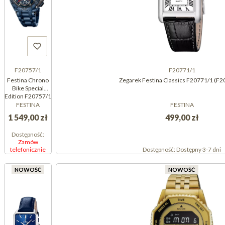
F20757/1
F20771/1
Festina Chrono
Zegarek Festina Classics F20771/1 (F2
Bike Special
Edition F20757/1
(F207571)
FESTINA
FESTINA
1 549,00 zł
499,00 zł
Dostępność:
Zamów
telefonicznie
Dostępność:
Dostępny 3-7 dni
NOWOŚĆ
NOWOŚĆ