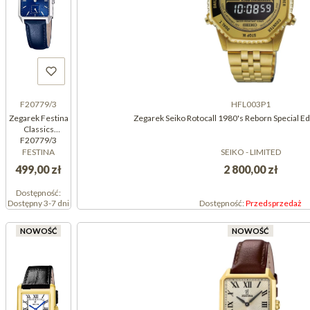
F20779/3
HFL003P1
Zegarek Festina
Zegarek Seiko Rotocall 1980's Reborn Special E
Classics
F20779/3
(F207793)
FESTINA
SEIKO - LIMITED
499,00 zł
2 800,00 zł
Dostępność:
Dostępny 3-7 dni
Dostępność:
Przedsprzedaż
NOWOŚĆ
NOWOŚĆ