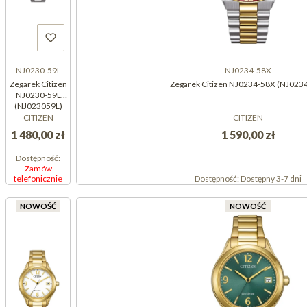
NJ0230-59L
NJ0234-58X
Zegarek Citizen
Zegarek Citizen NJ0234-58X (NJ023
NJ0230-59L
(NJ023059L)
CITIZEN
CITIZEN
1 480,00 zł
1 590,00 zł
Dostępność:
Zamów
telefonicznie
Dostępność:
Dostępny 3-7 dni
NOWOŚĆ
NOWOŚĆ