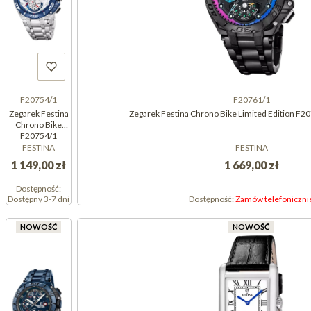
F20754/1
F20761/1
Zegarek Festina
Zegarek Festina Chrono Bike Limited Edition F2
Chrono Bike
F20754/1
(F207541)
FESTINA
FESTINA
1 149,00 zł
1 669,00 zł
Dostępność:
Dostępny 3-7 dni
Dostępność:
Zamów telefoniczni
NOWOŚĆ
NOWOŚĆ