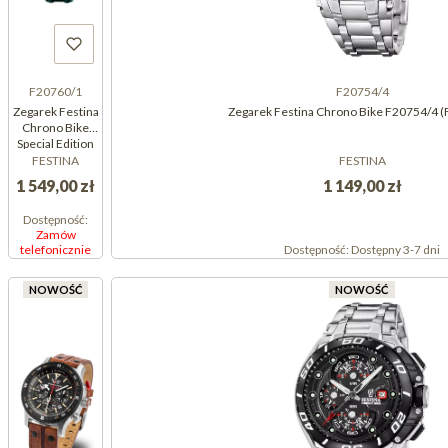
F20760/1
F20754/4
Zegarek Festina
Zegarek Festina Chrono Bike F20754/4 
Chrono Bike
Special Edition
F20760/1
FESTINA
FESTINA
(F207601)
1 549,00 zł
1 149,00 zł
Dostępność:
Zamów
telefonicznie
Dostępność:
Dostępny 3-7 dni
NOWOŚĆ
NOWOŚĆ