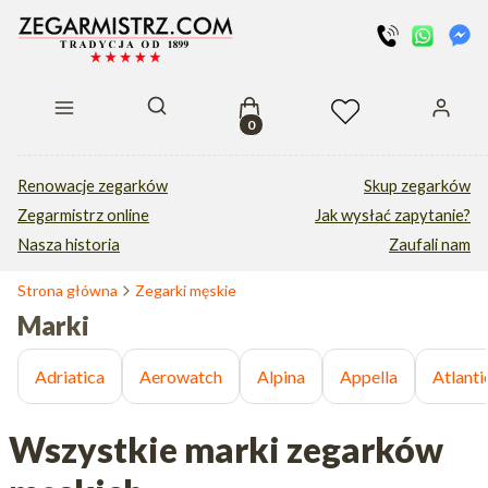
Produkty w koszyku: 0. Zobacz s
Otwórz wyszukiwarkę
Renowacje zegarków
Skup zegarków
Zegarmistrz online
Jak wysłać zapytanie?
Nasza historia
Zaufali nam
Strona główna
Zegarki męskie
Marki
Adriatica
Aerowatch
Alpina
Appella
Atlanti
Wszystkie marki zegarków