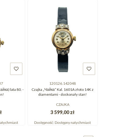
37
120126.142048
йка) lata 80. -
Czajka „Чайка” Kal. 1601A złoto 14K z
an!
diamentami - doskonały stan!
CZAJKA
ł
3 599,00 zł
atychmiast
Dostępność:
Dostępny natychmiast