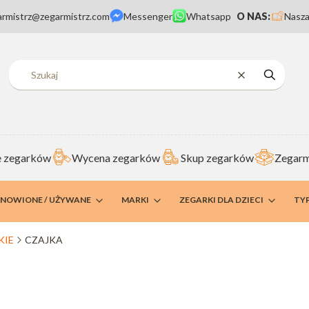
armistrz@zegarmistrz.com
Messenger
Whatsapp
O NAS:
Nasza
Wyczyść
Szukaj
 zegarków
Wycena zegarków
Skup zegarków
Zegarm
DNOWIONE / UŻYWANE
MARKI
ZEGARKI DLA DZIECI
TY
KIE
CZAJKA