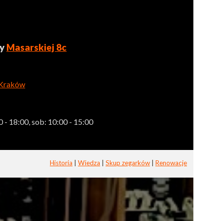
zy
Masarskiej 8c
 Kraków
 - 18:00, sob: 10:00 - 15:00
Historia
|
Wiedza
|
Skup zegarków
|
Renowacje