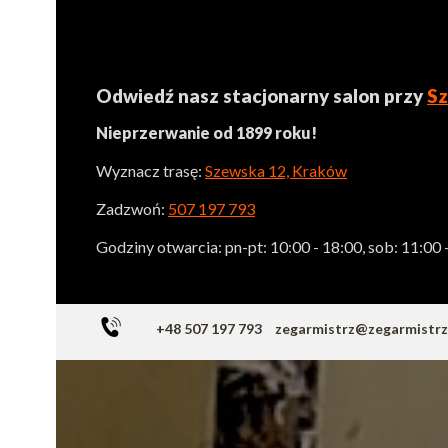
Odwiedź nasz stacjonarny salon przy
Sz
Nieprzerwanie od 1899 roku!
Wyznacz trasę:
Szewska 12, Kraków
Zadzwoń:
507 197 793
Godziny otwarcia: pn-pt: 10:00 - 18:00, sob: 11:00 
+48 507 197 793
zegarmistrz@zegarmistr