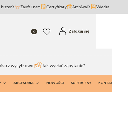
 historia
Zaufali nam
Certyfikaty
Archiwalia
Wiedza
Produkty w koszyku: 0. Zobacz szczegóły
Zaloguj się
Ulubione
istrz wysyłkowo
Jak wysłać zapytanie?
P
AKCESORIA
NOWOŚCI
SUPERCENY
KONTAKT I DANE