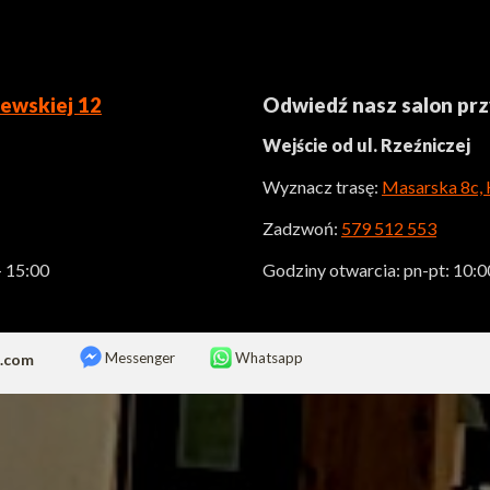
ewskiej 12
Odwiedź nasz salon pr
Wejście od ul. Rzeźniczej
Wyznacz trasę:
Masarska 8c,
Zadzwoń:
579 512 553
- 15:00
Godziny otwarcia: pn-pt: 10:00
Messenger
Whatsapp
z.com