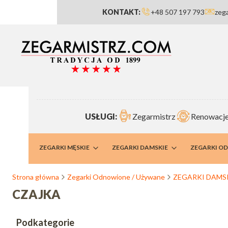
KONTAKT:
+48 507 197 793
zeg
USŁUGI:
Zegarmistrz
Renowacje
RMISTRZ
ZEGARKI MĘSKIE
ZEGARKI DAMSKIE
ZEGARKI O
Strona główna
Zegarki Odnowione / Używane
ZEGARKI DAMS
CZAJKA
Podkategorie