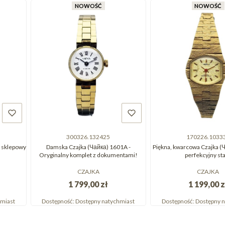
NOWOŚĆ
NOWOŚĆ
300326.132425
170226.1033
- sklepowy
Damska Czajka (Чайка) 1601A -
Piękna, kwarcowa Czajka (Ча
Oryginalny komplet z dokumentami!
perfekcyjny st
CZAJKA
CZAJKA
1 799,00 zł
1 199,00 z
hmiast
Dostępność:
Dostępny natychmiast
Dostępność:
Dostępny n