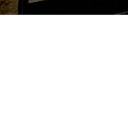
ARMISTRZ KR
Poznaj naszą bogatą historię liczącą już ponad 125 lat