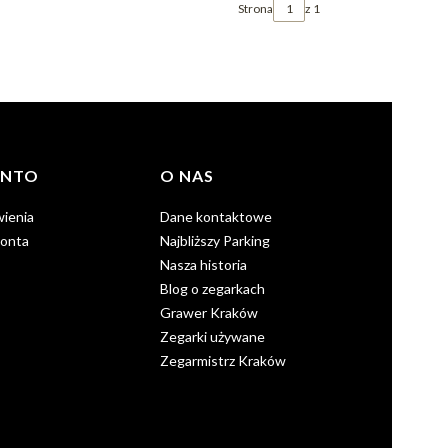
Strona
z 1
ONTO
O NAS
ienia
Dane kontaktowe
konta
Najbliższy Parking
Nasza historia
Blog o zegarkach
Grawer Kraków
Zegarki używane
Zegarmistrz Kraków