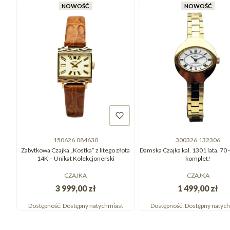
NOWOŚĆ
NOWOŚĆ
150626.084630
300326.132306
Zabytkowa Czajka „Kostka” z litego złota
Damska Czajka kal. 1301 lata. 70 
14K – Unikat Kolekcjonerski
komplet!
CZAJKA
CZAJKA
3 999,00 zł
1 499,00 zł
Dostępność:
Dostępny natychmiast
Dostępność:
Dostępny natyc