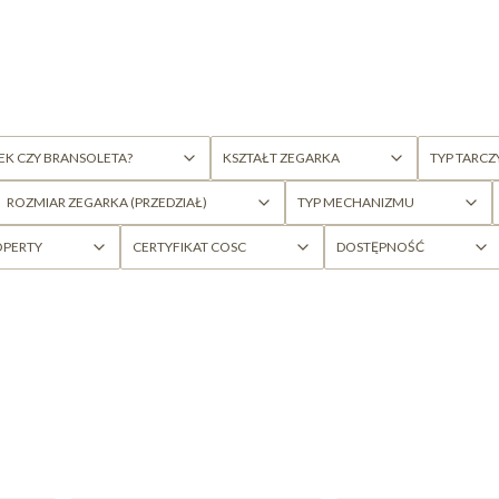
EK CZY BRANSOLETA?
KSZTAŁT ZEGARKA
TYP TARCZ
ROZMIAR ZEGARKA (PRZEDZIAŁ)
TYP MECHANIZMU
OPERTY
CERTYFIKAT COSC
DOSTĘPNOŚĆ