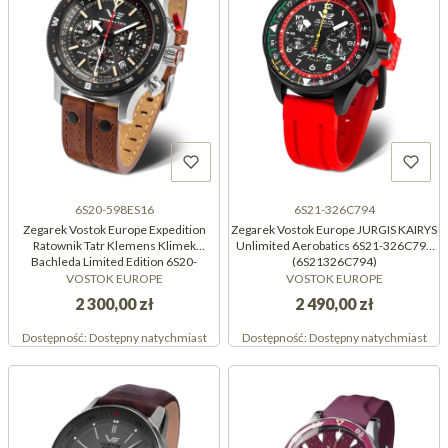
6S20-598ES16
6S21-326C794
Zegarek Vostok Europe Expedition
Zegarek Vostok Europe JURGIS KAIRYS
Ratownik Tatr Klemens Klimek
Unlimited Aerobatics 6S21-326C794
Bachleda Limited Edition 6S20-
(6S21326C794)
598ES16 (6S20598ES16)
VOSTOK EUROPE
VOSTOK EUROPE
2 300,00 zł
2 490,00 zł
Dostępność:
Dostępny natychmiast
Dostępność:
Dostępny natychmiast