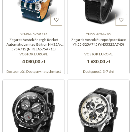
NH35A-575A715
YN55-325A745
Zegarek Vostok Energia Rocket
Zegarek Vostok Europe Space Race
Automatic Limited Edition NH35A-
YN55-325A745 (YN55325A745)
575A715 (NH35A575A715)
VOSTOK EUROPE
VOSTOK EUROPE
4 080,00 zł
1 630,00 zł
Dostępność:
Dostępny natychmiast
Dostępność:
3-7 dni