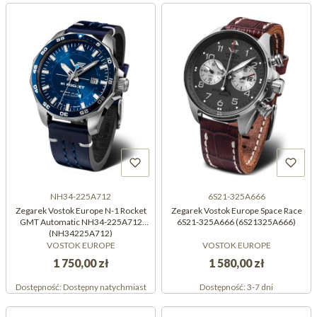
NH34-225A712
6S21-325A666
Zegarek Vostok Europe N-1 Rocket
Zegarek Vostok Europe Space Race
GMT Automatic NH34-225A712
6S21-325A666 (6S21325A666)
(NH34225A712)
VOSTOK EUROPE
VOSTOK EUROPE
1 750,00 zł
1 580,00 zł
Dostępność:
Dostępny natychmiast
Dostępność:
3-7 dni