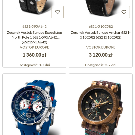
6S21-595A642
6S21-510C582
Zegarek Vostok Europe Expedition
Zegarek Vostok Europe Anchar 6S21-
North Pole 1 6S21-595A642
510C582 (6S21510C582)
(6S21595A642)
VOSTOK EUROPE
VOSTOK EUROPE
1 360,00 zł
3 120,00 zł
Dostępność:
3-7 dni
Dostępność:
3-7 dni