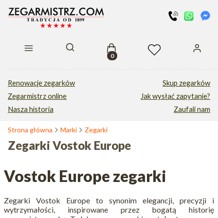
Produkty w koszyku: 0. Zobacz s
Otwórz wyszukiwarkę
Renowacje zegarków
Skup zegarków
Zegarmistrz online
Jak wysłać zapytanie?
Nasza historia
Zaufali nam
Strona główna
Marki
Zegarki
Zegarki Vostok Europe
Vostok Europe zegarki
Zegarki Vostok Europe to synonim elegancji, precyzji i
wytrzymałości, inspirowane przez bogatą historię