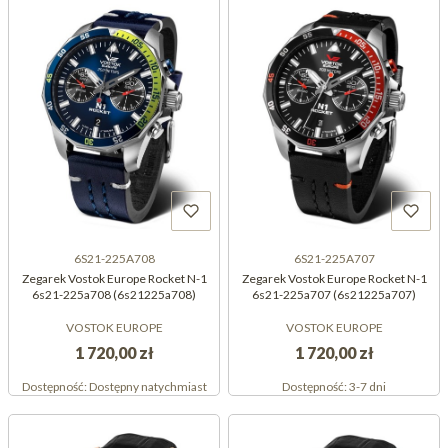
6S21-225A708
6S21-225A707
Zegarek Vostok Europe Rocket N-1
Zegarek Vostok Europe Rocket N-1
6s21-225a708 (6s21225a708)
6s21-225a707 (6s21225a707)
VOSTOK EUROPE
VOSTOK EUROPE
1 720,00 zł
1 720,00 zł
Dostępność:
Dostępny natychmiast
Dostępność:
3-7 dni