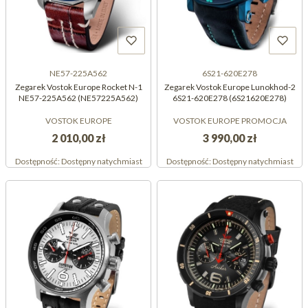
NE57-225A562
6S21-620E278
Zegarek Vostok Europe Rocket N-1
Zegarek Vostok Europe Lunokhod-2
NE57-225A562 (NE57225A562)
6S21-620E278 (6S21620E278)
VOSTOK EUROPE
VOSTOK EUROPE PROMOCJA
2 010,00 zł
3 990,00 zł
Dostępność:
Dostępny natychmiast
Dostępność:
Dostępny natychmiast