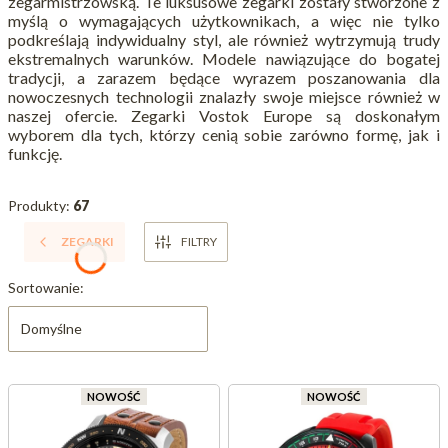
zegarmistrzowską. Te luksusowe zegarki zostały stworzone z
myślą o wymagających użytkownikach, a więc nie tylko
podkreślają indywidualny styl, ale również wytrzymują trudy
ekstremalnych warunków. Modele nawiązujące do bogatej
tradycji, a zarazem będące wyrazem poszanowania dla
nowoczesnych technologii znalazły swoje miejsce również w
naszej ofercie. Zegarki Vostok Europe są doskonałym
wyborem dla tych, którzy cenią sobie zarówno formę, jak i
funkcję.
Produkty:
67
ZEGARKI
FILTRY
Lista produktów
Sortowanie:
Domyślne
NOWOŚĆ
NOWOŚĆ