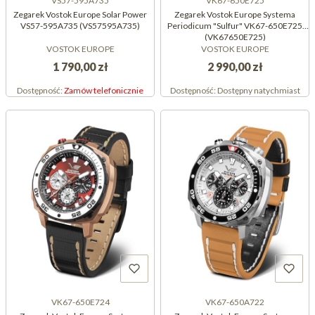
VS57-595A735
VK67-650E725
Zegarek Vostok Europe Solar Power
Zegarek Vostok Europe Systema
VS57-595A735 (VS57595A735)
Periodicum "Sulfur" VK67-650E725
(VK67650E725)
VOSTOK EUROPE
VOSTOK EUROPE
1 790,00 zł
2 990,00 zł
Dostępność:
Zamów telefonicznie
Dostępność:
Dostępny natychmiast
VK67-650E724
VK67-650A722