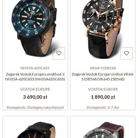
NH35A-620C633
VK64-515B568
Zegarek Vostok Europe Lunokhod-2
Zegarek Vostok Europe Undine VK64-
NH35A-620C633 (NH35A620C633)
515B568 (VK64515B568)
VOSTOK EUROPE
VOSTOK EUROPE
3 690,00 zł
1 890,00 zł
Dostępność:
Dostępny natychmiast
Dostępność:
3-7 dni