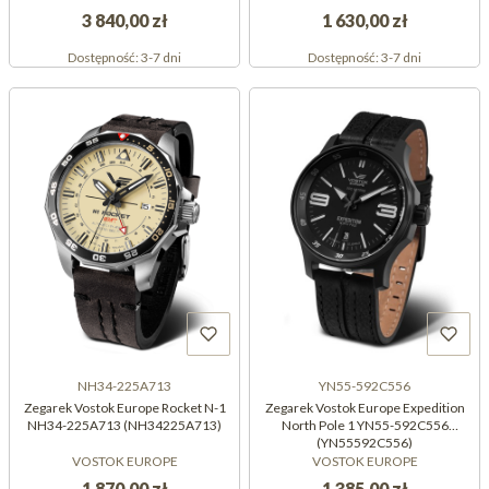
3 840,00 zł
1 630,00 zł
Dostępność:
3-7 dni
Dostępność:
3-7 dni
NH34-225A713
YN55-592C556
Zegarek Vostok Europe Rocket N-1
Zegarek Vostok Europe Expedition
NH34-225A713 (NH34225A713)
North Pole 1 YN55-592C556
(YN55592C556)
VOSTOK EUROPE
VOSTOK EUROPE
1 870,00 zł
1 385,00 zł