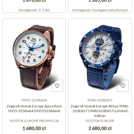
Dostępność:
3-7 dni
Dostępność:
Dostępny natychmiast
YN55-325B664
YM8J-320D657
Zegarek Vostok Europe Space Race
Zegarek Vostok Europe Almaz YM8J-
YN55-325B664 (YN55325B664)
320D657 (YM8J320D657) Limited
Edition
VOSTOK EUROPE PROMOCJA
VOSTOK EUROPE
1 680,00 zł
2 680,00 zł