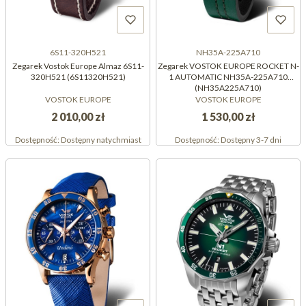
6S11-320H521
NH35A-225A710
Zegarek Vostok Europe Almaz 6S11-
Zegarek VOSTOK EUROPE ROCKET N-
320H521 (6S11320H521)
1 AUTOMATIC NH35A-225A710
(NH35A225A710)
VOSTOK EUROPE
VOSTOK EUROPE
2 010,00 zł
1 530,00 zł
Dostępność:
Dostępny natychmiast
Dostępność:
Dostępny 3-7 dni