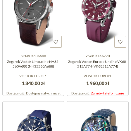
NH35-560A688
VK68-515A774
Zegarek Vostok Limousine NH35-
Zegarek Vostok Europe Undine VK68-
560A688 (NH35560A688)
515A774 (VK68515A774)
VOSTOK EUROPE
VOSTOK EUROPE
1 340,00 zł
1 960,00 zł
Dostępność:
Dostępny natychmiast
Dostępność:
Zamów telefonicznie