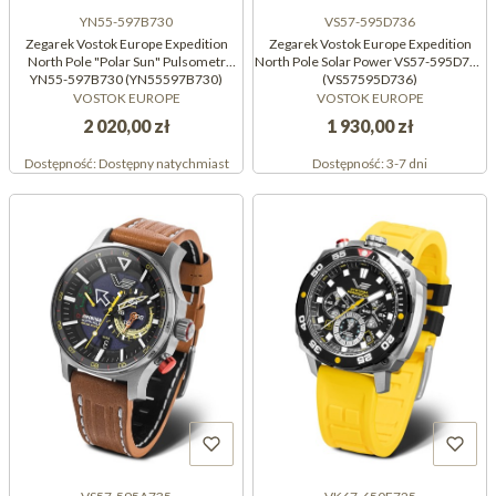
YN55-597B730
VS57-595D736
Zegarek Vostok Europe Expedition
Zegarek Vostok Europe Expedition
North Pole "Polar Sun" Pulsometr
North Pole Solar Power VS57-595D736
YN55-597B730 (YN55597B730)
(VS57595D736)
VOSTOK EUROPE
VOSTOK EUROPE
2 020,00 zł
1 930,00 zł
Dostępność:
Dostępny natychmiast
Dostępność:
3-7 dni