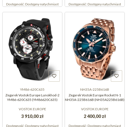
Dostępność:
Dostępny natychmiast
Dostępność:
Dostępny natychmiast
YM86-620C635
NH35A-225B616B
Zegarek Vostok Europe Lunokhod-2
Zegarek Vostok Europe Rocket N-1
YM86-620C635 (YM86620C635)
NH35A-225B616B (NH35A225B616B)
VOSTOK EUROPE
VOSTOK EUROPE
3 910,00 zł
2 400,00 zł
Dostępność:
Dostępny natychmiast
Dostępność:
Dostępny natychmiast