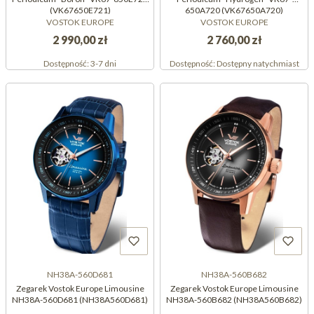
(VK67650E721)
650A720 (VK67650A720)
VOSTOK EUROPE
VOSTOK EUROPE
2 990,00 zł
2 760,00 zł
Dostępność:
3-7 dni
Dostępność:
Dostępny natychmiast
NH38A-560D681
NH38A-560B682
Zegarek Vostok Europe Limousine
Zegarek Vostok Europe Limousine
NH38A-560D681 (NH38A560D681)
NH38A-560B682 (NH38A560B682)