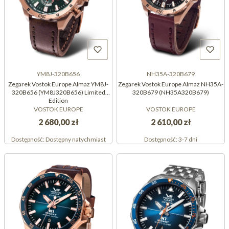
YM8J-320B656
NH35A-320B679
Zegarek Vostok Europe Almaz YM8J-
Zegarek Vostok Europe Almaz NH35A-
320B656 (YM8J320B656) Limited
320B679 (NH35A320B679)
Edition
VOSTOK EUROPE
VOSTOK EUROPE
2 680,00 zł
2 610,00 zł
Dostępność:
Dostępny natychmiast
Dostępność:
3-7 dni