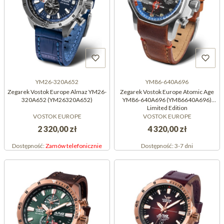
YM26-320A652
YM86-640A696
Zegarek Vostok Europe Almaz YM26-
Zegarek Vostok Europe Atomic Age
320A652 (YM26320A652)
YM86-640A696 (YM86640A696)
Limited Edition
VOSTOK EUROPE
VOSTOK EUROPE
2 320,00 zł
4 320,00 zł
Dostępność:
Zamów telefonicznie
Dostępność:
3-7 dni