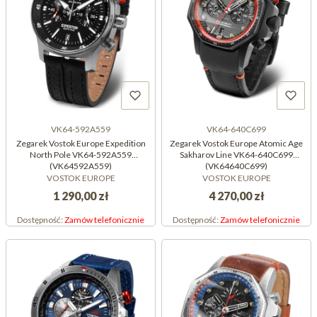
VK64-592A559
VK64-640C699
Zegarek Vostok Europe Expedition
Zegarek Vostok Europe Atomic Age
North Pole VK64-592A559
Sakharov Line VK64-640C699
(VK64592A559)
(VK64640C699)
VOSTOK EUROPE
VOSTOK EUROPE
1 290,00 zł
4 270,00 zł
Dostępność:
Zamów telefonicznie
Dostępność:
Zamów telefonicznie