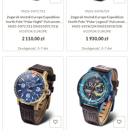
YN55-597C731
YN55-597A729
Zegarek Vostok Europe Expedition
Zegarek Vostok Europe Expedition
North Pole "Polar Night" Pulsometr
North Pole "Polar Legend" Pulsometr
YN55-597C731 (YN55597C731)
YN55-597A729 (YN55597A729)
VOSTOK EUROPE
VOSTOK EUROPE
2 110,00 zł
1 930,00 zł
Dostępność:
3-7 dni
Dostępność:
3-7 dni