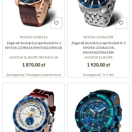
NH35A-225B616
NH35A-225A615B
Zegarek Vostok Europe Rocket N-1
Zegarek Vostok Europe Rocket N-1
NH35A-225B616 (NH35A225B616)
NH35A-225A615 B
(NH35A225A615B)
VOSTOK EUROPE PROMOCJA
VOSTOK EUROPE
1 870,00 zł
1 920,00 zł
Dostępność:
Dostępny natychmiast
Dostępność:
3-7 dni