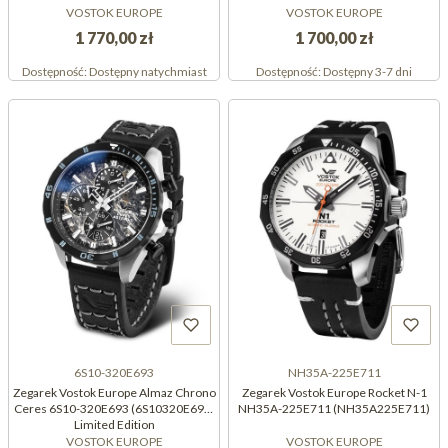
VOSTOK EUROPE
VOSTOK EUROPE
1 770,00 zł
1 700,00 zł
Dostępność:
Dostępny natychmiast
Dostępność:
Dostępny 3-7 dni
6S10-320E693
NH35A-225E711
Zegarek Vostok Europe Almaz Chrono
Zegarek Vostok Europe Rocket N-1
Ceres 6S10-320E693 (6S10320E693)
NH35A-225E711 (NH35A225E711)
Limited Edition
VOSTOK EUROPE
VOSTOK EUROPE