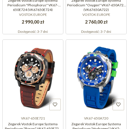
Zegarek Vostok Europe Systema
Zegarek Vostok Europe Systema
Periodicum "Phosphorus" VK67-
Periodicum "Oxygen" VK67-650A722
650E724 (VK67650E724)
(VK67650A722)
VOSTOK EUROPE
VOSTOK EUROPE
2 990,00 zł
2 760,00 zł
Dostępność:
3-7 dni
Dostępność:
3-7 dni
VK67-650E721
VK67-650A720
Zegarek Vostok Europe Systema
Zegarek Vostok Europe Systema
Periodicum "Boron" VK67-650E721
Periodicum "Hydrogen" VK67-