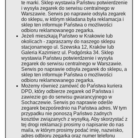
te marki. Sklep wystawia Państwu potwierdzenie
i wysyła zegarek do serwisu centralnego w
Warszawie. Serwis po naprawie odsyła zegarek
do sklepu, w którym składana była reklamacja i
sklep ten informuje Państwa o możliwości
odbioru reklamowanego zegarka.
Jeżeli mieszkają Państwo w Krakowie lub
okolicach - zapraszamy do naszego sklepu
stacjonarnego ul. Szewska 12, Kraków lub
Galeria Kazimierz ul. Podgórska 34. Sklep
wystawia Państwu potwierdzenie i wysyła
zegarek do serwisu centralnego w Warszawie.
Serwis po naprawie odsyła zegarek do sklepu, a
sklep ten informuje Państwa o możliwości
odbioru reklamowanego zegarka.
Możemy również zamówić do Państwa kuriera
DPD, który odbierze zegarek od Państwa i
zawiezie go do serwisu gwarancyjnego w
Sochaczewie. Serwis po naprawie odeśle
zegarek bezpośrednio na Państwa adres. W tym
przypadku nie ponoszą Państwo żadnych
kosztów związanych z wysyłką. Aby skorzystać z
tej drogi reklamacji prosimy o napisanie do nas
maila, w którym prosimy podać imię, nazwisko,
adres odbioru zegarka oraz numer telefonu