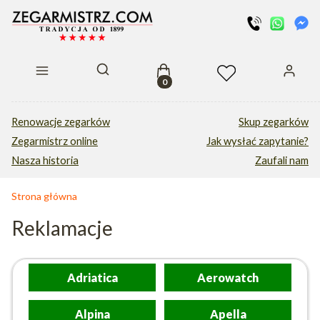
Produkty w koszyku: 0. Zobacz s
Otwórz wyszukiwarkę
Renowacje zegarków
Skup zegarków
Zegarmistrz online
Jak wysłać zapytanie?
Nasza historia
Zaufali nam
Strona główna
Reklamacje
Adriatica
Aerowatch
Alpina
Apella