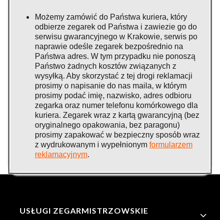
Możemy zamówić do Państwa kuriera, który
odbierze zegarek od Państwa i zawiezie go do
serwisu gwarancyjnego w Krakowie, serwis po
naprawie odeśle zegarek bezpośrednio na
Państwa adres. W tym przypadku nie ponoszą
Państwo żadnych kosztów związanych z
wysyłką. Aby skorzystać z tej drogi reklamacji
prosimy o napisanie do nas maila, w którym
prosimy podać imię, nazwisko, adres odbioru
zegarka oraz numer telefonu komórkowego dla
kuriera. Zegarek wraz z kartą gwarancyjną (bez
oryginalnego opakowania, bez paragonu)
prosimy zapakować w bezpieczny sposób wraz
z wydrukowanym i wypełnionym
formularzem
reklamacyjnym
.
Linki w stopce
USŁUGI ZEGARMISTRZOWSKIE