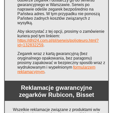
odbierze zegarek i dostarczy go do serwisu
gwarancyjnego w Warszawie. Serwis po
naprawie odeśle zegarek bezpośrednio na
Państwa adres. W tym przypadku nie ponoszą
Państwo żadnych kosztów związanych z
wysyłką.
Aby skorzystać z tej opcji, prosimy o zamówienie
kuriera pod tym linkiem:
https://dhl24.com.pl/pl/serwis/poljoteuro.html?
id=132832259
.
Zegarek wraz z kartą gwarancyjną (bez
oryginalnego opakowania, bez paragonu)
prosimy zapakować w bezpieczny sposób wraz z
wydrukowanym i wypełnionym
formularzem
reklamacyjnym
.
Reklamacje gwarancyjne
zegarków Rubicon, Bisset
Wszelkie reklamacje związane z produktami w/w