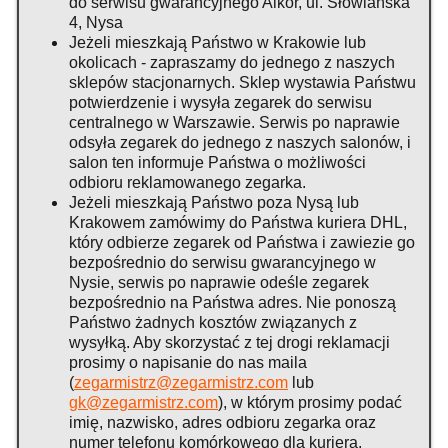
do serwisu gwarancyjnego Alkor, ul. Słowiańska
4, Nysa
Jeżeli mieszkają Państwo w Krakowie lub
okolicach - zapraszamy do jednego z naszych
sklepów stacjonarnych. Sklep wystawia Państwu
potwierdzenie i wysyła zegarek do serwisu
centralnego w Warszawie. Serwis po naprawie
odsyła zegarek do jednego z naszych salonów, i
salon ten informuje Państwa o możliwości
odbioru reklamowanego zegarka.
Jeżeli mieszkają Państwo poza Nysą lub
Krakowem zamówimy do Państwa kuriera DHL,
który odbierze zegarek od Państwa i zawiezie go
bezpośrednio do serwisu gwarancyjnego w
Nysie, serwis po naprawie odeśle zegarek
bezpośrednio na Państwa adres. Nie ponoszą
Państwo żadnych kosztów związanych z
wysyłką. Aby skorzystać z tej drogi reklamacji
prosimy o napisanie do nas maila
(
zegarmistrz@zegarmistrz.com
lub
gk@zegarmistrz.com
), w którym prosimy podać
imię, nazwisko, adres odbioru zegarka oraz
numer telefonu komórkowego dla kuriera.