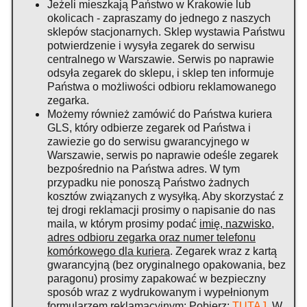
Jeżeli mieszkają Państwo w Krakowie lub
okolicach - zapraszamy do jednego z naszych
sklepów stacjonarnych. Sklep wystawia Państwu
potwierdzenie i wysyła zegarek do serwisu
centralnego w Warszawie. Serwis po naprawie
odsyła zegarek do sklepu, i sklep ten informuje
Państwa o możliwości odbioru reklamowanego
zegarka.
Możemy również zamówić do Państwa kuriera
GLS, który odbierze zegarek od Państwa i
zawiezie go do serwisu gwarancyjnego w
Warszawie, serwis po naprawie odeśle zegarek
bezpośrednio na Państwa adres. W tym
przypadku nie ponoszą Państwo żadnych
kosztów związanych z wysyłką. Aby skorzystać z
tej drogi reklamacji prosimy o napisanie do nas
maila, w którym prosimy podać
imię, nazwisko,
adres odbioru zegarka oraz numer telefonu
komórkowego dla kuriera
. Zegarek wraz z kartą
gwarancyjną (bez oryginalnego opakowania, bez
paragonu) prosimy zapakować w bezpieczny
sposób wraz z wydrukowanym i wypełnionym
formularzem reklamacyjnym: Pobierz:
TUTAJ
. W