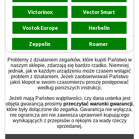
Victorinox
Vector Smart
Vostok Europe
Herbelin
Zeppelin
Roamer
Problemy z działaniem zegarków, które kupili Państwo w
naszym sklepie, zdarzają się bardzo rzadko. Niemniej
jednak, jak w każdym urządzeniu może czasem wstąpić
problem z działaniem. Jeżeli zaobserwowali Państwo
jakiś kłopot w swoim czasomierzu proszę postępować
według poniższych instrukcji.
Jeżeli mają Państwo wątpliwości, czy dana usterka jest
objęta gwarancją prosimy
przeczytać warunki gwarancji
,
które były dołączone do zegarka. Gwarancja nie wyłącza,
nie ogranicza ani nie zawiesza uprawnień kupującego
wynikających z przepisów o rękojmi za wady rzeczy
sprzedanej.