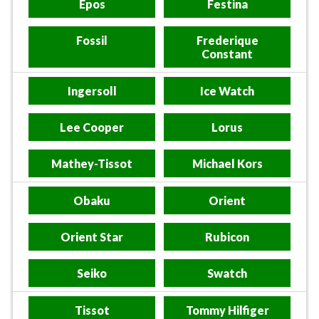
Epos
Festina
Fossil
Frederique
Constant
Ingersoll
Ice Watch
Lee Cooper
Lorus
Mathey-Tissot
Michael Kors
Obaku
Orient
Orient Star
Rubicon
Seiko
Swatch
Tissot
Tommy Hilfiger