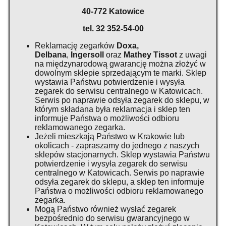
40-772 Katowice
tel. 32 352-54-00
Reklamację zegarków
Doxa,
Delbana
,
Ingersoll
oraz
Mathey Tissot
z uwagi
na międzynarodową gwarancję można złożyć w
dowolnym sklepie sprzedającym te marki. Sklep
wystawia Państwu potwierdzenie i wysyła
zegarek do serwisu centralnego w Katowicach.
Serwis po naprawie odsyła zegarek do sklepu, w
którym składana była reklamacja i sklep ten
informuje Państwa o możliwości odbioru
reklamowanego zegarka.
Jeżeli mieszkają Państwo w Krakowie lub
okolicach - zapraszamy do jednego z naszych
sklepów stacjonarnych. Sklep wystawia Państwu
potwierdzenie i wysyła zegarek do serwisu
centralnego w Katowicach. Serwis po naprawie
odsyła zegarek do sklepu, a sklep ten informuje
Państwa o możliwości odbioru reklamowanego
zegarka.
Mogą Państwo również wysłać zegarek
bezpośrednio do serwisu gwarancyjnego w