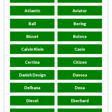
Atlantic
Aviator
Ball
Bering
Bisset
Bulova
Calvin Klein
Casio
Certina
Citizen
Danish Design
Davosa
Delbana
Doxa
Diesel
Eberhard