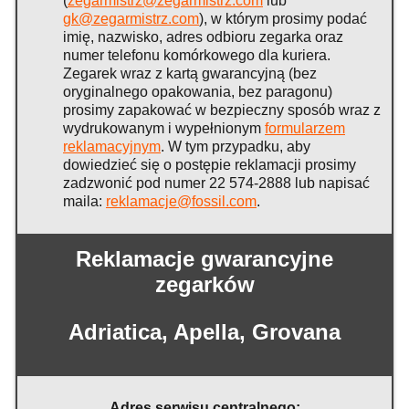
(
zegarmistrz@zegarmistrz.com
lub
gk@zegarmistrz.com
), w którym prosimy podać
imię, nazwisko, adres odbioru zegarka oraz
numer telefonu komórkowego dla kuriera.
Zegarek wraz z kartą gwarancyjną (bez
oryginalnego opakowania, bez paragonu)
prosimy zapakować w bezpieczny sposób wraz z
wydrukowanym i wypełnionym
formularzem
reklamacyjnym
. W tym przypadku, aby
dowiedzieć się o postępie reklamacji prosimy
zadzwonić pod numer 22 574-2888 lub napisać
maila:
reklamacje@fossil.com
.
Reklamacje gwarancyjne
zegarków
Adriatica, Apella, Grovana
Adres serwisu centralnego: