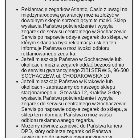
Reklamację zegarków Atlantic, Casio z uwagi na
międzynarodową gwarancję można złożyć w
dowolnym sklepie sprzedającym te marki. Sklep
wystawia Państwu potwierdzenie i wysyła
zegarek do serwisu centralnego w Sochaczewie.
Serwis po naprawie odsyła zegarek do sklepu, w
którym składana była reklamacja i sklep ten
informuje Państwa o możliwości odbioru
reklamowanego zegarka.
Jeżeli mieszkają Państwo w Sochaczewie lub
okolicach, można zegarek oddać bezpośrednio
do serwisu gwarancyjnego ZIBI SERWIS, 96-500
SOCHACZEW, ul. CHODAKOWSKA 10
Jeżeli mieszkają Państwo w Krakowie lub
okolicach - zapraszamy do naszego sklepu
stacjonarnego ul. Szewska 12, Kraków. Sklep
wystawia Państwu potwierdzenie i wysyła
zegarek do serwisu centralnego w Sochaczewie.
Serwis po naprawie odsyła zegarek do sklepu, a
sklep ten informuje Państwa o możliwości
odbioru reklamowanego zegarka.
Możemy również zamówić do Państwa kuriera
DPD, który odbierze zegarek od Państwa i
zawiezie go do serwisu gwarancyjnego w