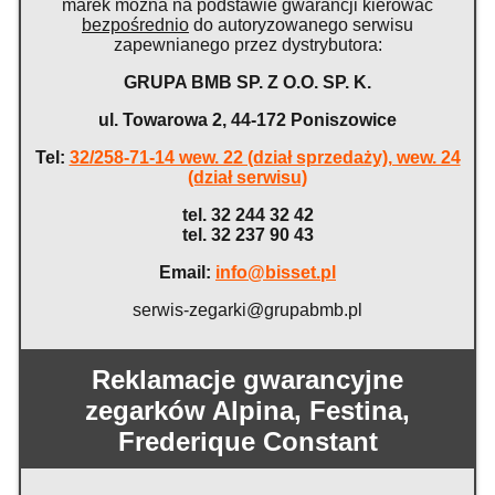
marek można na podstawie gwarancji kierować
bezpośrednio
do autoryzowanego serwisu
zapewnianego przez dystrybutora:
GRUPA BMB SP. Z O.O. SP. K.
ul. Towarowa 2, 44-172 Poniszowice
Tel:
32/258-71-14 wew. 22 (dział sprzedaży), wew. 24
(dział serwisu)
tel. 32 244 32 42
tel. 32 237 90 43
Email:
info@bisset.pl
serwis-zegarki@grupabmb.pl
Reklamacje gwarancyjne
zegarków Alpina, Festina,
Frederique Constant