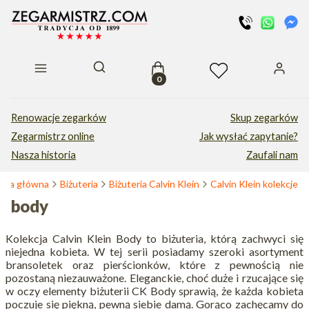
Produkty w koszyku: 0. Zobacz s
Otwórz wyszukiwarkę
Renowacje zegarków
Skup zegarków
Zegarmistrz online
Jak wysłać zapytanie?
Nasza historia
Zaufali nam
rona główna
Biżuteria
Biżuteria Calvin Klein
Calvin Klein kolekcje
body
Kolekcja Calvin Klein Body to biżuteria, którą zachwyci się
niejedna kobieta. W tej serii posiadamy szeroki asortyment
bransoletek oraz pierścionków, które z pewnością nie
pozostaną niezauważone. Eleganckie, choć duże i rzucające się
w oczy elementy biżuterii CK Body sprawią, że każda kobieta
poczuje się piękną, pewną siebie damą. Gorąco zachęcamy do