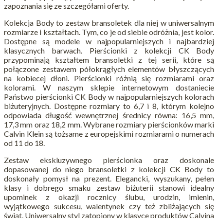
zapoznania się ze szczegółami oferty.
Kolekcja Body to zestaw bransoletek dla niej w uniwersalnym
rozmiarze i kształtach. Tym, co je od siebie odróżnia, jest kolor.
Dostępne są modele w najpopularniejszych i najbardziej
klasycznych barwach. Pierścionki z kolekcji CK Body
przypominają kształtem bransoletki z tej serii, które są
połączone zestawem półokrągłych elementów błyszczących
na kobiecej dłoni. Pierścionki różnią się rozmiarami oraz
kolorami. W naszym sklepie internetowym dostaniecie
Państwo pierścionki CK Body w najpopularniejszych kolorach
biżuteryjnych. Dostępne rozmiary to 6,7 i 8, którym kolejno
odpowiada długość wewnętrznej średnicy równa: 16,5 mm,
17,3 mm oraz 18,2 mm. Wybrane rozmiary pierścionków marki
Calvin Klein są tożsame z europejskimi rozmiarami o numerach
od 11 do 18.
Zestaw ekskluzywnego pierścionka oraz doskonale
dopasowanej do niego bransoletki z kolekcji CK Body to
doskonały pomysł na prezent. Elegancki, wyszukany, pełen
klasy i dobrego smaku zestaw biżuterii stanowi idealny
upominek z okazji rocznicy ślubu, urodzin, imienin,
wyjątkowego sukcesu, walentynek czy też zbliżających się
świąt. Uniwersalny styl zatopiony w klasyce produktów Calvina