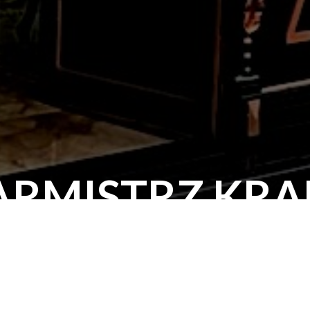
ARMISTRZ KR
Poznaj naszą bogatą historię liczącą już ponad 125 lat
oku, przetrwaliśmy 2 wojny światowe i wiele zmian politycznych.
zej firmy i możesz je poznać klikając poniżej