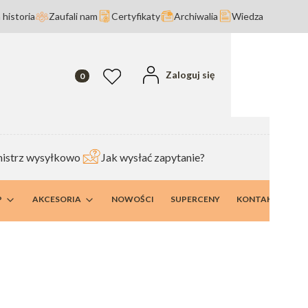
 historia
Zaufali nam
Certyfikaty
Archiwalia
Wiedza
Produkty w koszyku: 0. Zobacz szczegóły
Zaloguj się
Ulubione
istrz wysyłkowo
Jak wysłać zapytanie?
P
AKCESORIA
NOWOŚCI
SUPERCENY
KONTAKT I DANE