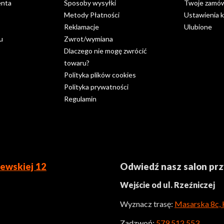
enta
Sposoby wysyłki
Twoje zamów
Metody Płatności
Ustawienia 
Reklamacje
Ulubione
u
Zwrot/wymiana
Dlaczego nie mogę zwrócić
towaru?
Polityka plików cookies
Polityka prywatności
Regulamin
ewskiej 12
Odwiedź nasz salon pr
Wejście od ul. Rzeźniczej
Wyznacz trasę:
Masarska 8c,
Zadzwoń:
579 512 553