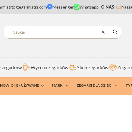
armistrz@zegarmistrz.com
Messenger
Whatsapp
O NAS:
Nasza
Wyczyść
Szukaj
 zegarków
Wycena zegarków
Skup zegarków
Zegarm
DNOWIONE / UŻYWANE
MARKI
ZEGARKI DLA DZIECI
TY