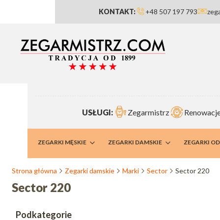
KONTAKT:
+48 507 197 793
zeg
USŁUGI:
Zegarmistrz
Renowacje
RMISTRZ
ZEGARKI MĘSKIE
ZEGARKI DAMSKIE
ZEGARKI O
Strona główna
Zegarki damskie
Marki
Sector
Sector 220
Sector 220
Podkategorie