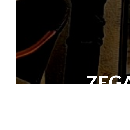
ZEG
Istniejemy od 1899 r
spisaliśmy dzieje nas