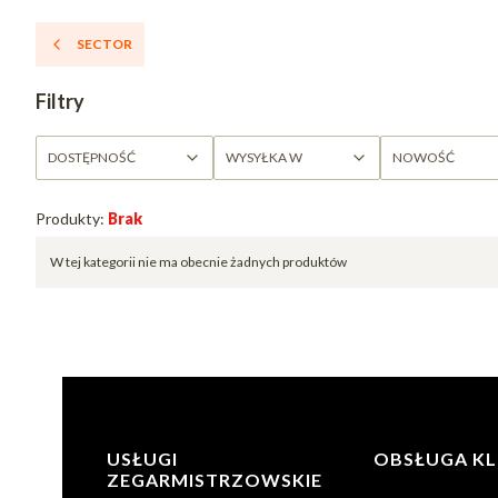
SECTOR
Filtry
DOSTĘPNOŚĆ
WYSYŁKA W
NOWOŚĆ
Koniec filtrów
Produkty:
Brak
Lista produktów
W tej kategorii nie ma obecnie żadnych produktów
Linki w stopce
USŁUGI
OBSŁUGA KL
ZEGARMISTRZOWSKIE