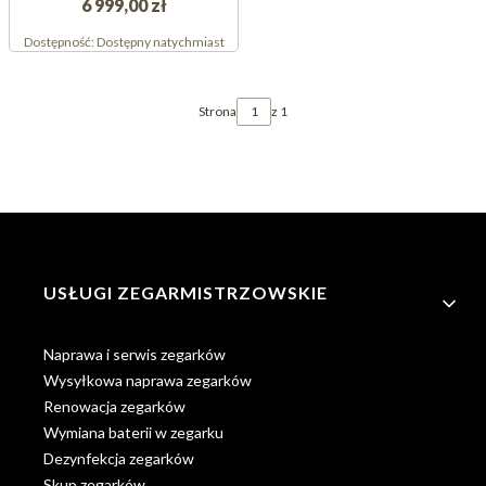
6 999,00 zł
Dostępność:
Dostępny natychmiast
Strona
z 1
Linki w stopce
USŁUGI ZEGARMISTRZOWSKIE
Naprawa i serwis zegarków
Wysyłkowa naprawa zegarków
Renowacja zegarków
Wymiana baterii w zegarku
Dezynfekcja zegarków
Skup zegarków