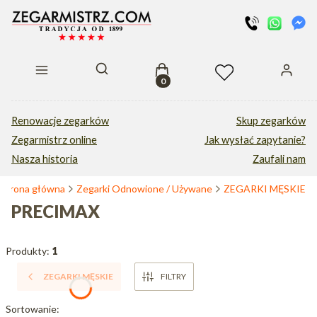
Produkty w koszyku: 0. Zobacz s
Otwórz wyszukiwarkę
Renowacje zegarków
Skup zegarków
Zegarmistrz online
Jak wysłać zapytanie?
Nasza historia
Zaufali nam
Strona główna
Zegarki Odnowione / Używane
ZEGARKI MĘSKIE
PRECIMAX
Produkty:
1
ZEGARKI MĘSKIE
FILTRY
Lista produktów
Sortowanie: