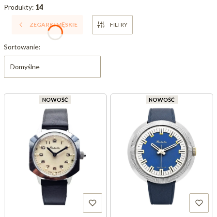
Produkty:
14
ZEGARKI MĘSKIE
FILTRY
Lista produktów
Sortowanie:
Domyślne
NOWOŚĆ
NOWOŚĆ