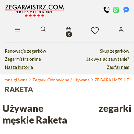
Produkty w koszyku: 0. Zobacz s
Otwórz wyszukiwarkę
Renowacje zegarków
Skup zegarków
Zegarmistrz online
Jak wysłać zapytanie?
Nasza historia
Zaufali nam
Strona główna
Zegarki Odnowione / Używane
ZEGARKI MĘSKIE
RAKETA
Używane zegarki
męskie Raketa