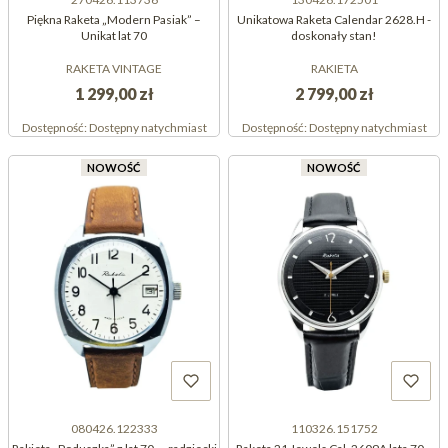
Piękna Raketa „Modern Pasiak” –
Unikatowa Raketa Calendar 2628.H -
Unikat lat 70
doskonały stan!
RAKETA VINTAGE
RAKIETA
1 299,00 zł
2 799,00 zł
Dostępność:
Dostępny natychmiast
Dostępność:
Dostępny natychmiast
NOWOŚĆ
NOWOŚĆ
080426.122333
110326.151752