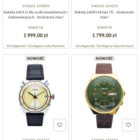
250626.105809
140526.164133
Raketa 2601.H dla osób niewidomych i
Raketa 2609.HA lata 70. - doskonały
słabowidzących - doskonały stan!
stan!
RAKIETA
RAKIETA
1 999,00 zł
1 799,00 zł
Dostępność:
Dostępny natychmiast
Dostępność:
Dostępny natychmiast
NOWOŚĆ
NOWOŚĆ
270426.113736
130426.172501