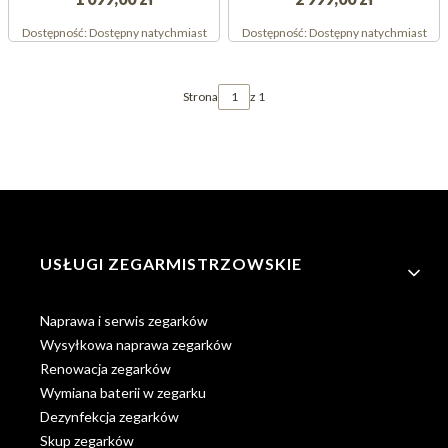
Dostępność:
Dostępny natychmiast
Dostępność:
Dostępny natychmiast
Strona
z 1
Linki w stopce
USŁUGI ZEGARMISTRZOWSKIE
Naprawa i serwis zegarków
Wysyłkowa naprawa zegarków
Renowacja zegarków
Wymiana baterii w zegarku
Dezynfekcja zegarków
Skup zegarków