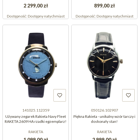
2 299,00 zł
899,00 zł
Dostępność:
Dostępny natychmiast
Dostępność:
Dostępny natychmiast
141025.112359
050126.102907
Używany zegarek Rakieta Navy Fleet
Piękna Rakieta - unikalny wzór tarczy i
RAKETA 2609 HA rzadki egzemplarz!
doskonały stan!
RAKIETA
RAKIETA
1 099,00 zł
2 999,00 zł