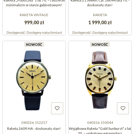
Rakieta „Poduszka” z lat 70. – radziecki
Raketa 21 Jewels Cal. 2609A lata 70. -
minimalizm w stanie gabinetowym!
doskonały stan!
RAKETA VINTAGE
RAKIETA
999,00 zł
1 999,00 zł
Dostępność:
Dostępny natychmiast
Dostępność:
Dostępny natychmiast
NOWOŚĆ
NOWOŚĆ
040326.152257
040326.150044
Raketa 2609.HA - doskonały stan!
Wyjątkowa Raketa "Gold Sunburst" z lat
70. – unikatowy egzemplarz