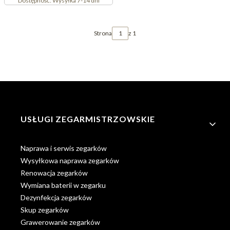
Dostępność:
Wysyłka 7-14 dni
Strona
z 1
Linki w stopce
USŁUGI ZEGARMISTRZOWSKIE
Naprawa i serwis zegarków
Wysyłkowa naprawa zegarków
Renowacja zegarków
Wymiana baterii w zegarku
Dezynfekcja zegarków
Skup zegarków
Grawerowanie zegarków