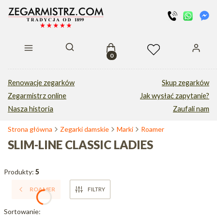
Produkty w koszyku: 0. Zobacz s
Otwórz wyszukiwarkę
Renowacje zegarków
Skup zegarków
Zegarmistrz online
Jak wysłać zapytanie?
Nasza historia
Zaufali nam
Strona główna
Zegarki damskie
Marki
Roamer
SLIM-LINE CLASSIC LADIES
Produkty:
5
ROAMER
FILTRY
Lista produktów
Sortowanie: