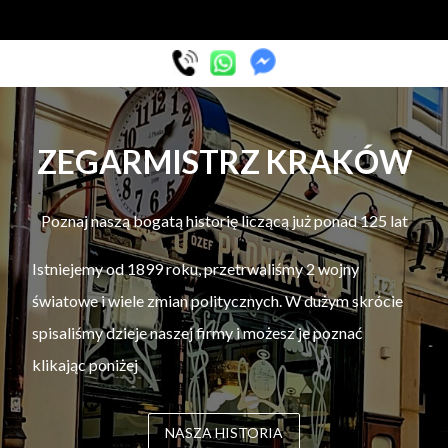
ZEGARMISTRZ KRAKÓW
Poznaj naszą bogatą historię liczącą już ponad 125 lat
Istniejemy od 1899 roku, przetrwaliśmy 2 wojny
światowe i wiele zmian politycznych. W dużym skrócie
spisaliśmy dzieje naszej firmy i możesz je poznać
klikając poniżej
NASZA HISTORIA