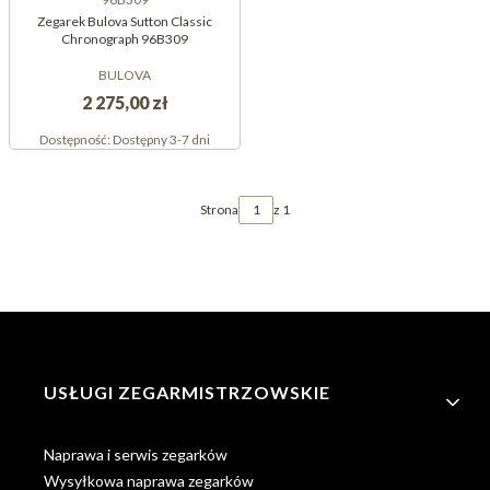
Zegarek Bulova Sutton Classic
Chronograph 96B309
BULOVA
2 275,00 zł
Dostępność:
Dostępny 3-7 dni
Strona
z 1
Linki w stopce
USŁUGI ZEGARMISTRZOWSKIE
Naprawa i serwis zegarków
Wysyłkowa naprawa zegarków