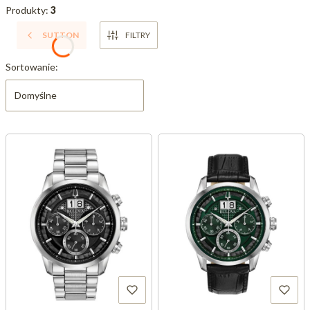
Produkty:
3
SUTTON
FILTRY
Lista produktów
Sortowanie:
Domyślne