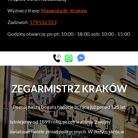
Wyznacz trasę:
Masarska 8c, Kraków
Zadzwoń:
579 512 553
Godziny otwarcia: pn-pt: 10:00 - 18:00, sob: 10:00 - 15:00
ZEGARMISTRZ KRAKÓW
Poznaj naszą bogatą historię liczącą już ponad 125 lat
Istniejemy od 1899 roku, przetrwaliśmy 2 wojny
światowe i wiele zmian politycznych. W dużym skrócie