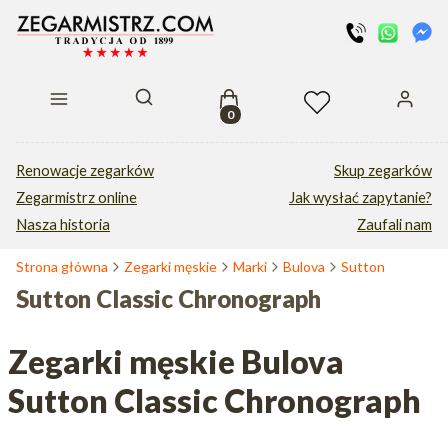
Produkty w koszyku: 0. Zobacz s
Otwórz wyszukiwarkę
Renowacje zegarków
Skup zegarków
Zegarmistrz online
Jak wysłać zapytanie?
Nasza historia
Zaufali nam
Strona główna
Zegarki męskie
Marki
Bulova
Sutton
Sutton Classic Chronograph
Zegarki męskie Bulova
Sutton Classic Chronograph