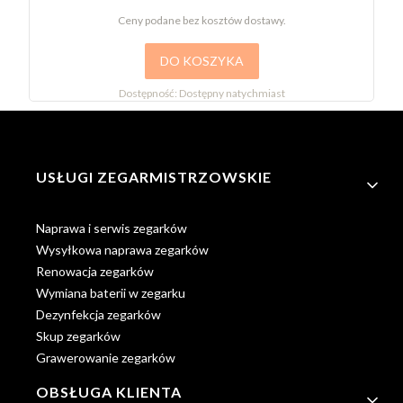
Ceny podane bez kosztów dostawy.
DO KOSZYKA
Dostępność:
Dostępny natychmiast
Linki w stopce
USŁUGI ZEGARMISTRZOWSKIE
Naprawa i serwis zegarków
Wysyłkowa naprawa zegarków
Renowacja zegarków
Wymiana baterii w zegarku
Dezynfekcja zegarków
Skup zegarków
Grawerowanie zegarków
OBSŁUGA KLIENTA