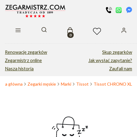
Produkty w koszyku: 0. Zobacz s
Otwórz wyszukiwarkę
Renowacje zegarków
Skup zegarków
Zegarmistrz online
Jak wysłać zapytanie?
Nasza historia
Zaufali nam
rona główna
Zegarki męskie
Marki
Tissot
Tissot CHRONO XL