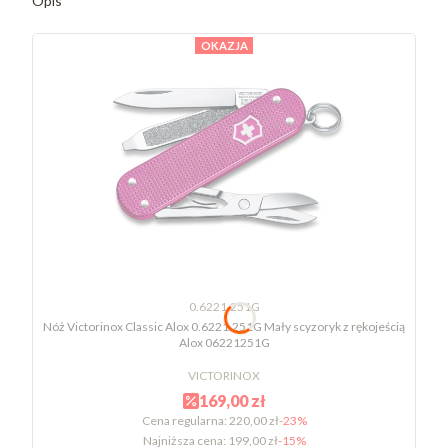
Opis
OKAZJA
0.6221.251G
Nóż Victorinox Classic Alox 0.6221.251G Mały scyzoryk z rękojeścią
Alox 06221251G
VICTORINOX
169,00 zł
Cena regularna:
220,00 zł
-23%
Najniższa cena:
199,00 zł
-15%