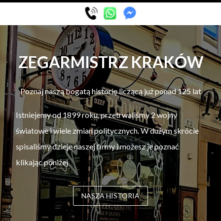
ZEGARMISTRZ KRAKÓW
Poznaj naszą bogatą historię liczącą już ponad 125 lat
Istniejemy od 1899 roku, przetrwaliśmy 2 wojny
światowe i wiele zmian politycznych. W dużym skrócie
spisaliśmy dzieje naszej firmy i możesz je poznać
klikając poniżej
NASZA HISTORIA