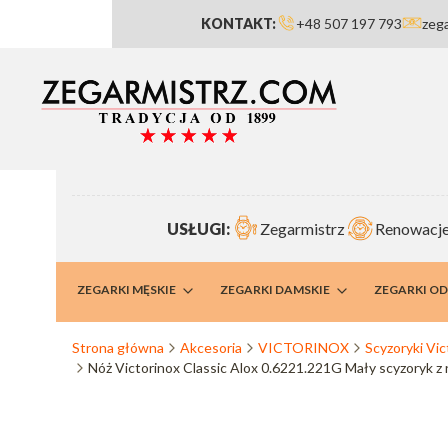
KONTAKT:
+48 507 197 793
zeg
USŁUGI:
Zegarmistrz
Renowacje
RMISTRZ
ZEGARKI MĘSKIE
ZEGARKI DAMSKIE
ZEGARKI O
Strona główna
Akcesoria
VICTORINOX
Scyzoryki Vic
Nóż Victorinox Classic Alox 0.6221.221G Mały scyzoryk z