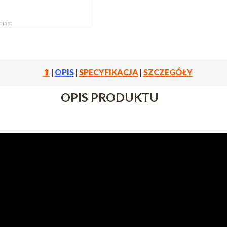
iast
⬆
|
OPIS
|
SPECYFIKACJA
|
SZCZEGÓŁY
OPIS PRODUKTU