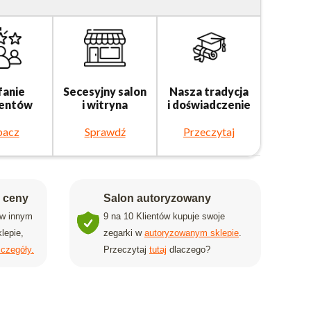
fanie
Secesyjny salon
Nasza tradycja
ientów
i witryna
i doświadczenie
bacz
Sprawdź
Przeczytaj
j ceny
Salon autoryzowany
 w innym
9 na 10 Klientów kupuje swoje
lepie,
zegarki w
autoryzowanym sklepie
.
czegóły.
Przeczytaj
tutaj
dlaczego?