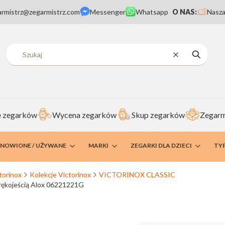
armistrz@zegarmistrz.com
Messenger
Whatsapp
O NAS:
Nasza
Wyczyść
Szukaj
 zegarków
Wycena zegarków
Skup zegarków
Zegarm
DNOWIONE / UŻYWANE
MARKI
ZEGARKI DLA DZIECI
TY
torinox
Kolekcje Victorinox
VICTORINOX CLASSIC
 rękojeścią Alox 06221221G