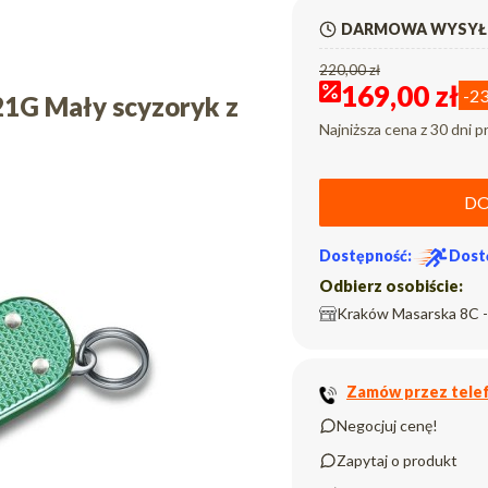
DARMOWA WYSYŁK
220,00 zł
169,00 zł
-2
21G Mały scyzoryk z
Najniższa cena z 30 dni p
DO
Dostępność:
Dost
Odbierz osobiście:
Kraków Masarska 8C -
Zamów przez telef
Negocjuj cenę!
Zapytaj o produkt