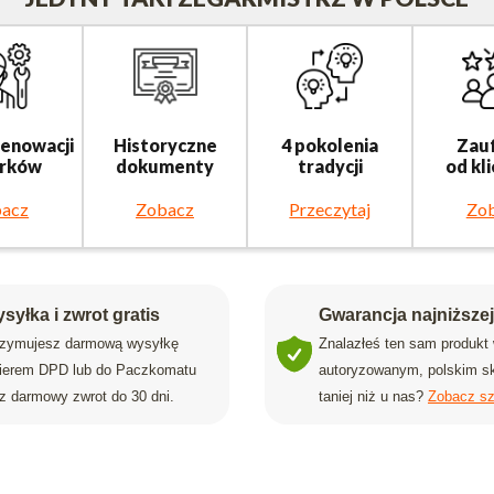
renowacji
Historyczne
4 pokolenia
Zau
rków
dokumenty
tradycji
od kl
acz
Zobacz
Przeczytaj
Zo
syłka i zwrot gratis
Gwarancja najniższe
rzymujesz darmową wysyłkę
Znalazłeś ten sam produkt
rierem DPD lub do Paczkomatu
autoryzowanym, polskim sk
z darmowy zwrot do 30 dni.
taniej niż u nas?
Zobacz sz