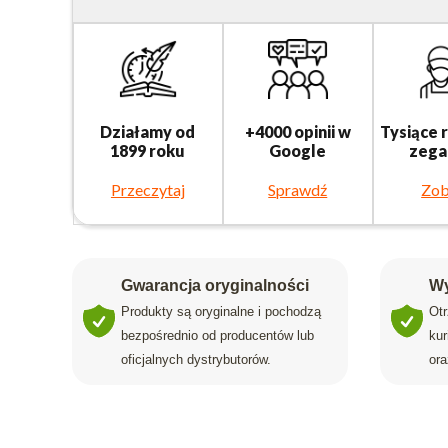
Działamy od
+4000 opinii w
Tysiące 
1899 roku
Google
zega
Przeczytaj
Sprawdź
Zob
Gwarancja oryginalności
Wy
Produkty są oryginalne i pochodzą
Ot
bezpośrednio od producentów lub
ku
oficjalnych dystrybutorów.
ora