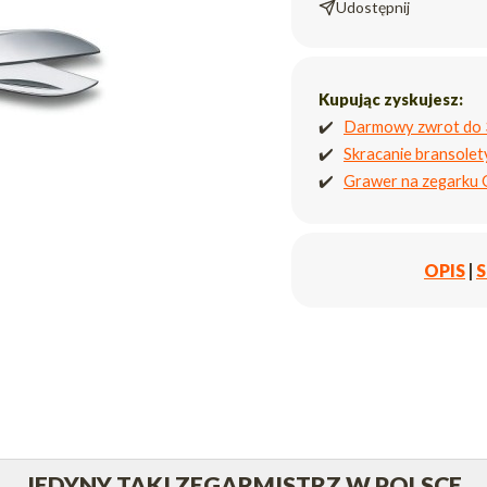
Udostępnij
Kupując zyskujesz:
✔️
Darmowy zwrot do 
✔️
Skracanie bransole
✔️
Grawer na zegarku
OPIS
|
S
JEDYNY TAKI ZEGARMISTRZ W POLSCE