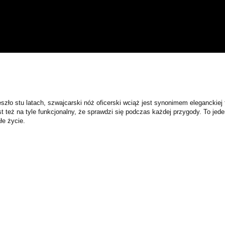
zło stu latach, szwajcarski nóż oficerski wciąż jest synonimem eleganckiej f
st też na tyle funkcjonalny, że sprawdzi się podczas każdej przygody. To jed
łe życie.