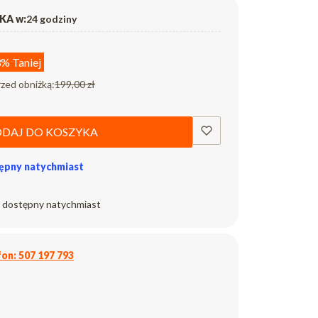
A w:
24 godziny
3%
Taniej
rzed obniżką:
199,00 zł
DAJ DO KOSZYKA
ępny natychmiast
 dostępny natychmiast
on: 507 197 793