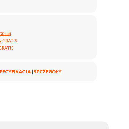
30 dni
ty GRATIS
 GRATIS
PECYFIKACJA
|
SZCZEGÓŁY