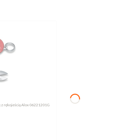
Nóż Victorinox Classic Alox 0.6221.201G Mały scyzoryk z rękojeścią Alox 06221201G