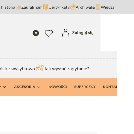
 historia
Zaufali nam
Certyfikaty
Archiwalia
Wiedza
Produkty w koszyku: 0. Zobacz szczegóły
Zaloguj się
Ulubione
istrz wysyłkowo
Jak wysłać zapytanie?
P
AKCESORIA
NOWOŚCI
SUPERCENY
KONTAKT I DANE