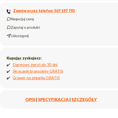
Zamów przez telefon: 507 197 793
Negocjuj cenę
Zapytaj o produkt
Udostępnij
Kupując zyskujesz:
✔️
Darmowy zwrot do 30 dni
✔️
Skracanie bransolety GRATIS
✔️
Grawer na zegarku GRATIS
OPIS
|
SPECYFIKACJA
|
SZCZEGÓŁY