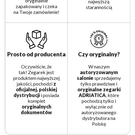
oryginalnie
najwyższą
zapakowany i czeka
starannością
na Twoje zamówienie!
Prosto od producenta
Czy oryginalny?
Oczywiście, że
W naszym
tak! Zegarek jest
autoryzowanym
produktem najwyższej
salonie
sprzedajemy
jakości, pochodzi
z
tylko prawdziwe i
oficjalnej, polskiej
oryginalne zegarki
dystrybucji
i posiada
ADRIATICA
, które
komplet
pochodzą tylko i
oryginalnych
wyłącznie od
dokumentów
autoryzowanego
dystrybutora na
Polskę