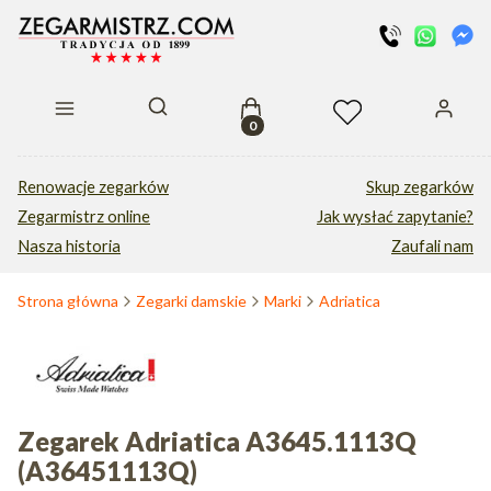
Produkty w koszyku: 0. Zobacz s
Otwórz wyszukiwarkę
Renowacje zegarków
Skup zegarków
Zegarmistrz online
Jak wysłać zapytanie?
Nasza historia
Zaufali nam
Strona główna
Zegarki damskie
Marki
Adriatica
Zegarek Adriatica A3645.1113Q
(A36451113Q)