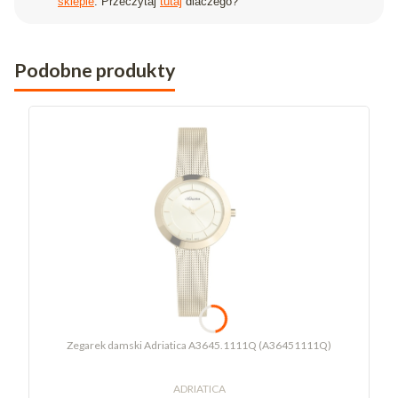
sklepie
. Przeczytaj
tutaj
dlaczego?
Podobne produkty
Zegarek damski Adriatica A3645.1111Q (A36451111Q)
ADRIATICA