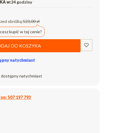
A w:
24 godziny
rzed obniżką:
523,00 zł
cesz kupić w tej cenie?
DAJ DO KOSZYKA
ępny natychmiast
 dostępny natychmiast
on: 507 197 793