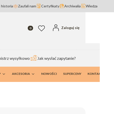
 historia
Zaufali nam
Certyfikaty
Archiwalia
Wiedza
Produkty w koszyku: 0. Zobacz szczegóły
Zaloguj się
Ulubione
istrz wysyłkowo
Jak wysłać zapytanie?
P
AKCESORIA
NOWOŚCI
SUPERCENY
KONTAKT I DANE