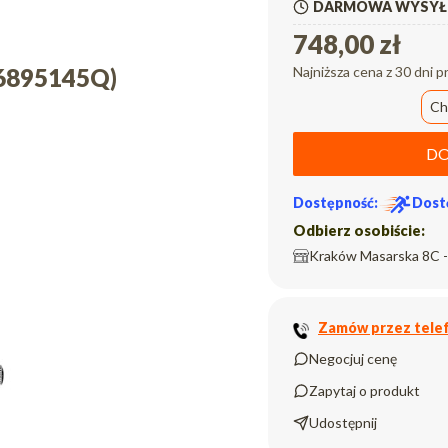
DARMOWA WYSYŁK
748,00 zł
36895145Q)
Najniższa cena z 30 dni p
Ch
DO
Dostępność:
Dost
Odbierz osobiście:
Kraków Masarska 8C -
Zamów przez telef
Negocjuj cenę
Zapytaj o produkt
Udostępnij