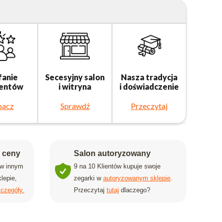
fanie
Secesyjny salon
Nasza tradycja
ientów
i witryna
i doświadczenie
bacz
Sprawdź
Przeczytaj
j ceny
Salon autoryzowany
 w innym
9 na 10 Klientów kupuje swoje
lepie,
zegarki w
autoryzowanym sklepie
.
czegóły.
Przeczytaj
tutaj
dlaczego?