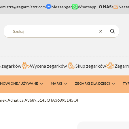
armistrz@zegarmistrz.com
Messenger
Whatsapp
O NAS:
Nasza
Wyczyść
Szukaj
 zegarków
Wycena zegarków
Skup zegarków
Zegarm
DNOWIONE / UŻYWANE
MARKI
ZEGARKI DLA DZIECI
TY
rek Adriatica A3689.5145Q (A36895145Q)