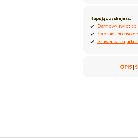
Kupując zyskujesz:
✔️
Darmowy zwrot do 
✔️
Skracanie bransole
✔️
Grawer na zegarku
OPIS
|
S