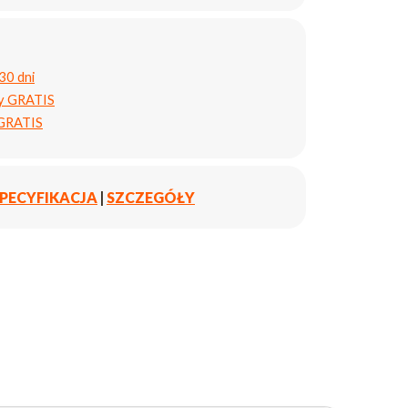
30 dni
ty GRATIS
 GRATIS
PECYFIKACJA
|
SZCZEGÓŁY