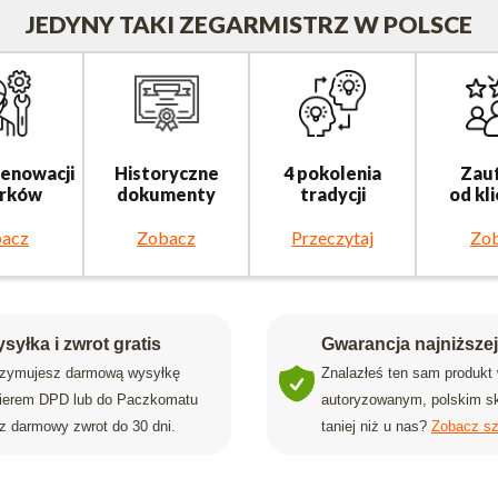
JEDYNY TAKI ZEGARMISTRZ W POLSCE
renowacji
Historyczne
4 pokolenia
Zau
rków
dokumenty
tradycji
od kl
acz
Zobacz
Przeczytaj
Zo
syłka i zwrot gratis
Gwarancja najniższe
rzymujesz darmową wysyłkę
Znalazłeś ten sam produkt
rierem DPD lub do Paczkomatu
autoryzowanym, polskim sk
z darmowy zwrot do 30 dni.
taniej niż u nas?
Zobacz sz