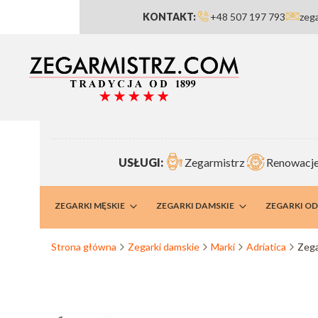
KONTAKT:
+48 507 197 793
zeg
USŁUGI:
Zegarmistrz
Renowacje
RMISTRZ
ZEGARKI MĘSKIE
ZEGARKI DAMSKIE
ZEGARKI O
Strona główna
Zegarki damskie
Marki
Adriatica
Zega