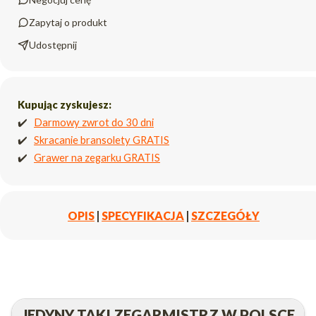
Zapytaj o produkt
Udostępnij
Kupując zyskujesz:
✔️
Darmowy zwrot do 30 dni
✔️
Skracanie bransolety GRATIS
✔️
Grawer na zegarku GRATIS
OPIS
|
SPECYFIKACJA
|
SZCZEGÓŁY
JEDYNY TAKI ZEGARMISTRZ W POLSCE