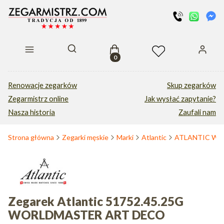
Produkty w koszyku: 0. Zobacz s
Otwórz wyszukiwarkę
Renowacje zegarków
Skup zegarków
Zegarmistrz online
Jak wysłać zapytanie?
Nasza historia
Zaufali nam
Strona główna
Zegarki męskie
Marki
Atlantic
ATLANTIC W
Zegarek Atlantic 51752.45.25G
WORLDMASTER ART DECO