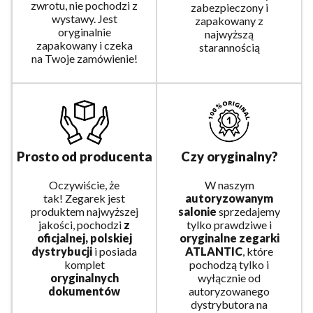
zwrotu, nie pochodzi z
zabezpieczony i
wystawy. Jest
zapakowany z
oryginalnie
najwyższą
zapakowany i czeka
starannością
na Twoje zamówienie!
Prosto od producenta
Czy oryginalny?
Oczywiście, że
W naszym
tak! Zegarek jest
autoryzowanym
produktem najwyższej
salonie
sprzedajemy
jakości, pochodzi
z
tylko prawdziwe i
oficjalnej, polskiej
oryginalne zegarki
dystrybucji
i posiada
ATLANTIC
, które
komplet
pochodzą tylko i
oryginalnych
wyłącznie od
dokumentów
autoryzowanego
dystrybutora na