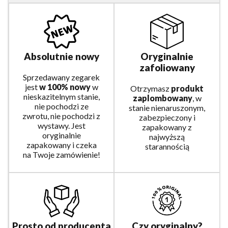
Absolutnie nowy
Oryginalnie
zafoliowany
Sprzedawany zegarek
jest
w 100% nowy
w
Otrzymasz
produkt
nieskazitelnym stanie,
zaplombowany
, w
nie pochodzi ze
stanie nienaruszonym,
zwrotu, nie pochodzi z
zabezpieczony i
wystawy. Jest
zapakowany z
oryginalnie
najwyższą
zapakowany i czeka
starannością
na Twoje zamówienie!
Prosto od producenta
Czy oryginalny?