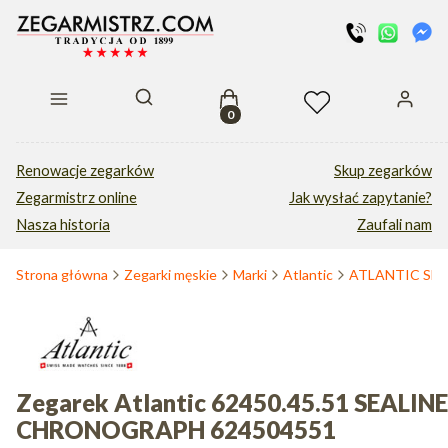
Produkty w koszyku: 0. Zobacz s
Otwórz wyszukiwarkę
Renowacje zegarków
Skup zegarków
Zegarmistrz online
Jak wysłać zapytanie?
Nasza historia
Zaufali nam
Strona główna
Zegarki męskie
Marki
Atlantic
Zegarek Atlantic 62450.45.51 SEALINE
CHRONOGRAPH 624504551