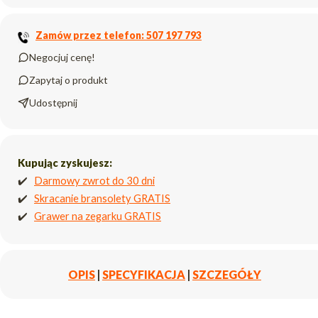
Zamów przez telefon: 507 197 793
Negocjuj cenę!
Zapytaj o produkt
Udostępnij
Kupując zyskujesz:
✔️
Darmowy zwrot do 30 dni
✔️
Skracanie bransolety GRATIS
✔️
Grawer na zegarku GRATIS
OPIS
|
SPECYFIKACJA
|
SZCZEGÓŁY