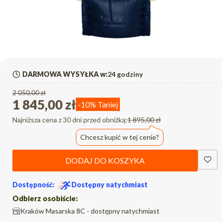
DARMOWA WYSYŁKA w:
24 godziny
2 050,00 zł
1 845,00 zł
-10%
Taniej
Najniższa cena z 30 dni przed obniżką:
1 895,00 zł
Chcesz kupić w tej cenie?
DODAJ DO KOSZYKA
Dostępność:
Dostępny natychmiast
Odbierz osobiście:
Kraków Masarska 8C - dostępny natychmiast