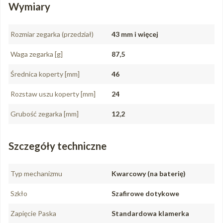
Wymiary
Rozmiar zegarka (przedział)
43 mm i więcej
Waga zegarka [g]
87,5
Średnica koperty [mm]
46
Rozstaw uszu koperty [mm]
24
Grubość zegarka [mm]
12,2
Szczegóły techniczne
Typ mechanizmu
Kwarcowy (na baterię)
Szkło
Szafirowe dotykowe
Zapięcie Paska
Standardowa klamerka