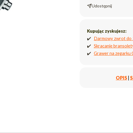
Udostępnij
Kupując zyskujesz:
✔️
Darmowy zwrot do 
✔️
Skracanie bransole
✔️
Grawer na zegarku
OPIS
|
S