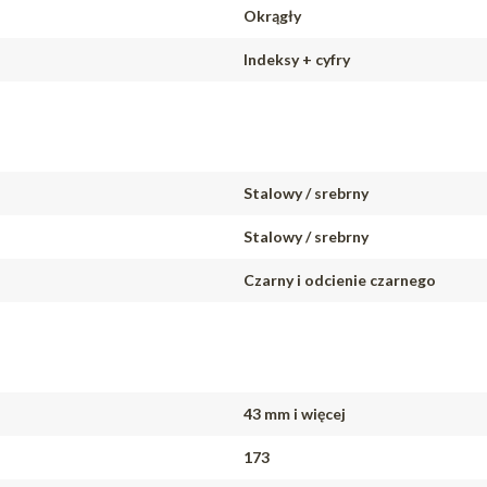
Okrągły
Indeksy + cyfry
Stalowy / srebrny
Stalowy / srebrny
Czarny i odcienie czarnego
43 mm i więcej
173