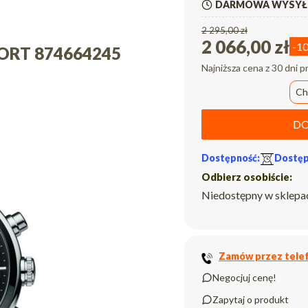
DARMOWA WYSYŁK
2 295,00 zł
2 066,00 zł
-1
PORT 874664245
Najniższa cena z 30 dni p
Ch
DO
Dostępność:
Dostęp
Odbierz osobiście:
Niedostępny w sklepa
Zamów przez telef
Negocjuj cenę!
Zapytaj o produkt