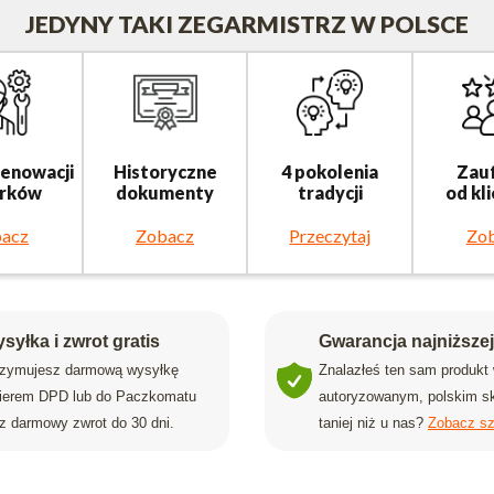
JEDYNY TAKI ZEGARMISTRZ W POLSCE
renowacji
Historyczne
4 pokolenia
Zau
rków
dokumenty
tradycji
od kl
acz
Zobacz
Przeczytaj
Zo
syłka i zwrot gratis
Gwarancja najniższe
rzymujesz darmową wysyłkę
Znalazłeś ten sam produkt
rierem DPD lub do Paczkomatu
autoryzowanym, polskim sk
z darmowy zwrot do 30 dni.
taniej niż u nas?
Zobacz sz