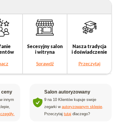
fanie
Secesyjny salon
Nasza tradycja
ientów
i witryna
i doświadczenie
bacz
Sprawdź
Przeczytaj
j ceny
Salon autoryzowany
 w innym
9 na 10 Klientów kupuje swoje
lepie,
zegarki w
autoryzowanym sklepie
.
czegóły.
Przeczytaj
tutaj
dlaczego?