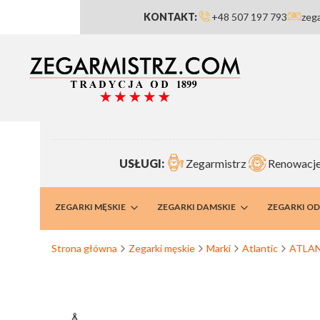
KONTAKT:
+48 507 197 793
zeg
USŁUGI:
Zegarmistrz
Renowacje
RMISTRZ
ZEGARKI MĘSKIE
ZEGARKI DAMSKIE
ZEGARKI O
Strona główna
Zegarki męskie
Marki
Atlantic
ATLA