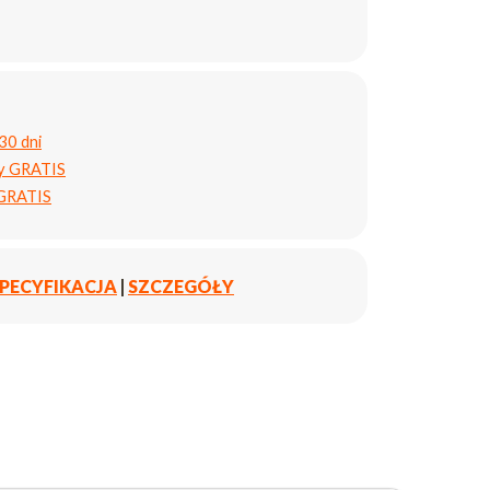
30 dni
ty GRATIS
 GRATIS
PECYFIKACJA
|
SZCZEGÓŁY