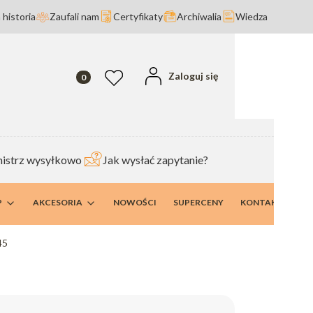
 historia
Zaufali nam
Certyfikaty
Archiwalia
Wiedza
Produkty w koszyku: 0. Zobacz szczegóły
Zaloguj się
Ulubione
istrz wysyłkowo
Jak wysłać zapytanie?
P
AKCESORIA
NOWOŚCI
SUPERCENY
KONTAKT I DANE
45