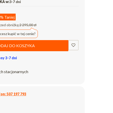
A w:
3-7 dni
0%
Taniej
rzed obniżką:
2 295,00 zł
cesz kupić w tej cenie?
DAJ DO KOSZYKA
ny 3-7 dni
ch stacjonarnych
on: 507 197 793