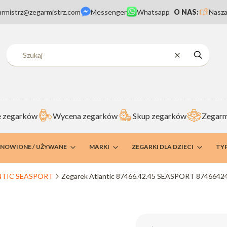
armistrz@zegarmistrz.com
Messenger
Whatsapp
O NAS:
Nasza
Wyczyść
Szukaj
 zegarków
Wycena zegarków
Skup zegarków
Zegarm
DNOWIONE / UŻYWANE
MARKI
ZEGARKI DLA DZIECI
TY
NTIC SEASPORT
Zegarek Atlantic 87466.42.45 SEASPORT 8746642