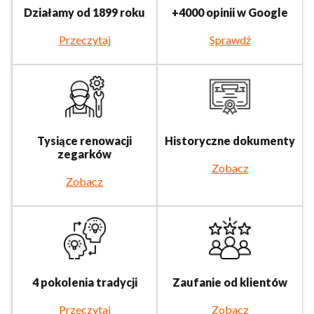
Działamy od 1899 roku
+4000 opinii w Google
Przeczytaj
Sprawdź
Tysiące renowacji
Historyczne dokumenty
zegarków
Zobacz
Zobacz
4 pokolenia tradycji
Zaufanie od klientów
Przeczytaj
Zobacz