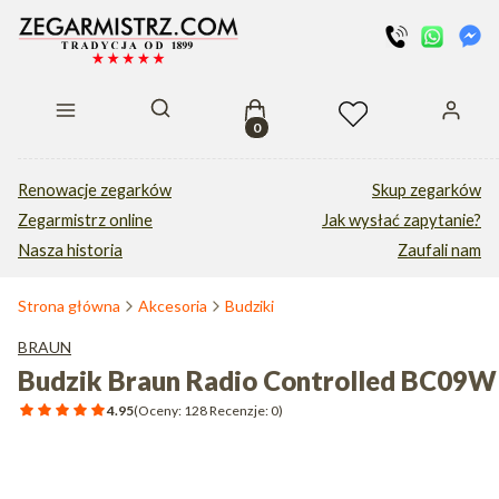
Produkty w koszyku: 0. Zobacz s
Otwórz wyszukiwarkę
Renowacje zegarków
Skup zegarków
Zegarmistrz online
Jak wysłać zapytanie?
Nasza historia
Zaufali nam
Strona główna
Akcesoria
Budziki
BRAUN
Budzik Braun Radio Controlled BC09W
4.95
(Oceny: 128 Recenzje: 0)