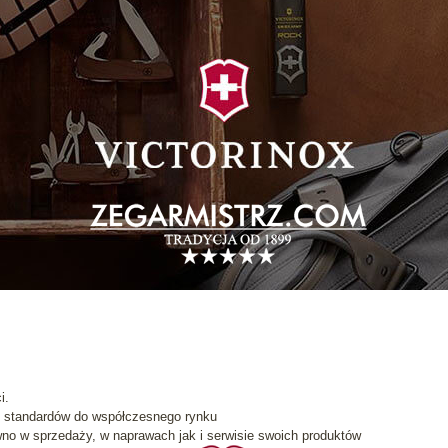
i.
ie standardów do współczesnego rynku
no w sprzedaży, w naprawach jak i serwisie swoich produktów