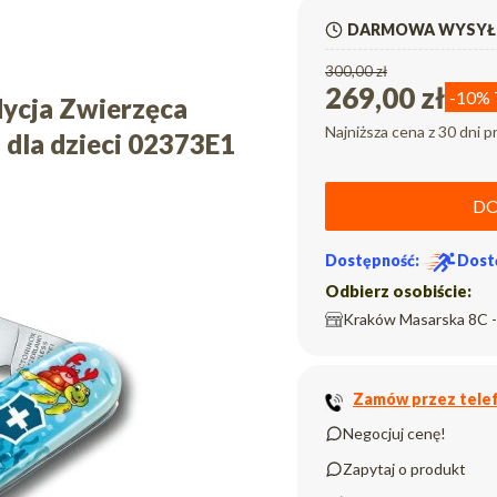
DARMOWA WYSYŁK
300,00 zł
269,00 zł
-10%
dycja Zwierzęca
Najniższa cena z 30 dni p
 dla dzieci 02373E1
DO
Dostępność:
Dost
Odbierz osobiście:
Kraków Masarska 8C -
Zamów przez telef
Negocjuj cenę!
Zapytaj o produkt