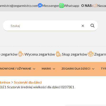
armistrz@zegarmistrz.com
Messenger
Whatsapp
O NAS:
Nasza
Wyczyść
Szukaj
 zegarków
Wycena zegarków
Skup zegarków
Zegarm
DNOWIONE / UŻYWANE
MARKI
ZEGARKI DLA DZIECI
TY
torinox
Scyzoryki dla dzieci
3.E1 Scyzoryk średniej wielkości dla dzieci 02373E1