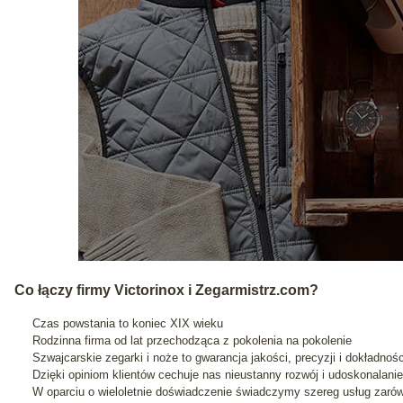
Co łączy firmy Victorinox i Zegarmistrz.com?
Czas powstania to koniec XIX wieku
Rodzinna firma od lat przechodząca z pokolenia na pokolenie
Szwajcarskie zegarki i noże to gwarancja jakości, precyzji i dokładnośc
Dzięki opiniom klientów cechuje nas nieustanny rozwój i udoskonalan
W oparciu o wieloletnie doświadczenie świadczymy szereg usług zarów