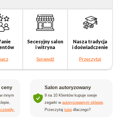
fanie
Secesyjny salon
Nasza tradycja
ientów
i witryna
i doświadczenie
bacz
Sprawdź
Przeczytaj
j ceny
Salon autoryzowany
 w innym
9 na 10 Klientów kupuje swoje
lepie,
zegarki w
autoryzowanym sklepie
.
czegóły.
Przeczytaj
tutaj
dlaczego?