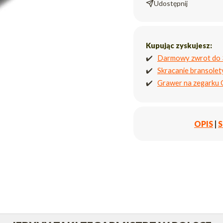
Udostępnij
Kupując zyskujesz:
✔️
Darmowy zwrot do 
✔️
Skracanie bransole
✔️
Grawer na zegarku
OPIS
|
S