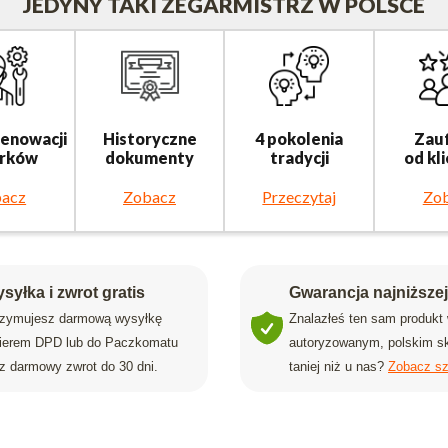
JEDYNY TAKI ZEGARMISTRZ W POLSCE
renowacji
Historyczne
4 pokolenia
Zau
rków
dokumenty
tradycji
od kl
acz
Zobacz
Przeczytaj
Zo
syłka i zwrot gratis
Gwarancja najniższe
rzymujesz darmową wysyłkę
Znalazłeś ten sam produkt
rierem DPD lub do Paczkomatu
autoryzowanym, polskim sk
z darmowy zwrot do 30 dni.
taniej niż u nas?
Zobacz sz