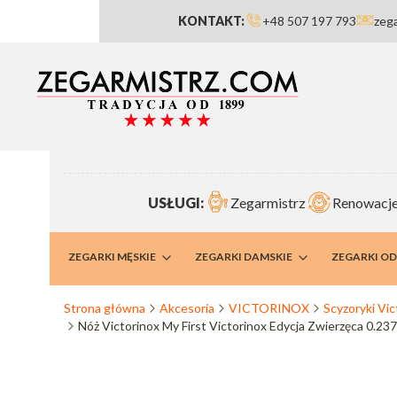
KONTAKT:
+48 507 197 793
zeg
USŁUGI:
Zegarmistrz
Renowacje
RMISTRZ
ZEGARKI MĘSKIE
ZEGARKI DAMSKIE
ZEGARKI O
Strona główna
Akcesoria
VICTORINOX
Scyzoryki Vic
Nóż Victorinox My First Victorinox Edycja Zwierzęca 0.237