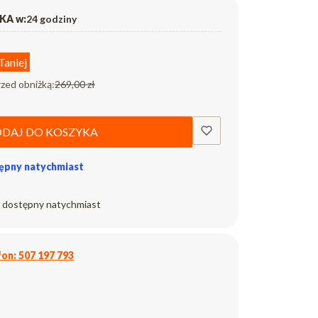
A w:
24 godziny
Taniej
rzed obniżką:
269,00 zł
DAJ DO KOSZYKA
ępny natychmiast
 dostępny natychmiast
on: 507 197 793