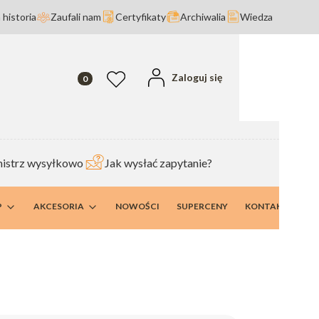
 historia
Zaufali nam
Certyfikaty
Archiwalia
Wiedza
Produkty w koszyku: 0. Zobacz szczegóły
Zaloguj się
Ulubione
istrz wysyłkowo
Jak wysłać zapytanie?
P
AKCESORIA
NOWOŚCI
SUPERCENY
KONTAKT I DANE