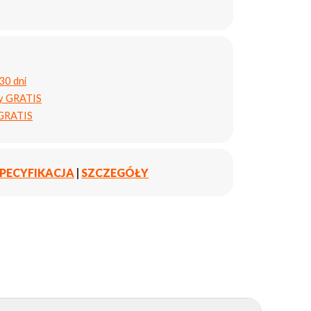
30 dni
ty GRATIS
 GRATIS
PECYFIKACJA
|
SZCZEGÓŁY