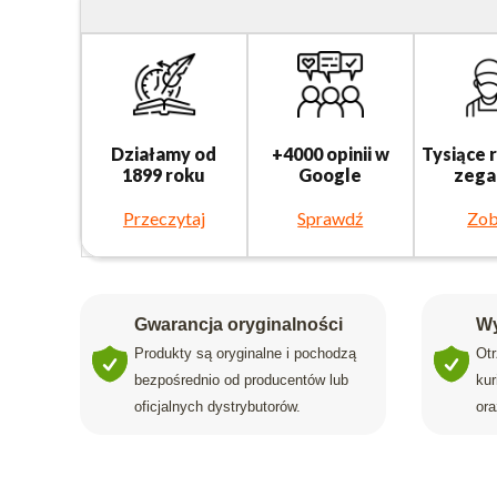
Działamy od
+4000 opinii w
Tysiące 
1899 roku
Google
zega
Przeczytaj
Sprawdź
Zob
Gwarancja oryginalności
Wy
Produkty są oryginalne i pochodzą
Ot
bezpośrednio od producentów lub
ku
oficjalnych dystrybutorów.
ora