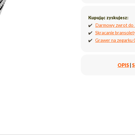
Kupując zyskujesz:
✔️
Darmowy zwrot do 
✔️
Skracanie bransole
✔️
Grawer na zegarku
OPIS
|
S