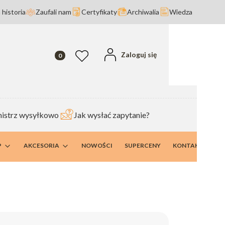
 historia
Zaufali nam
Certyfikaty
Archiwalia
Wiedza
Produkty w koszyku: 0. Zobacz szczegóły
Zaloguj się
Ulubione
istrz wysyłkowo
Jak wysłać zapytanie?
P
AKCESORIA
NOWOŚCI
SUPERCENY
KONTAKT I DANE