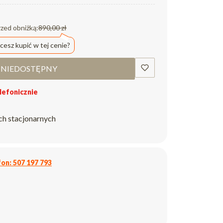
rzed obniżką:
890,00 zł
cesz kupić w tej cenie?
NIEDOSTĘPNY
efonicznie
ch stacjonarnych
on: 507 197 793