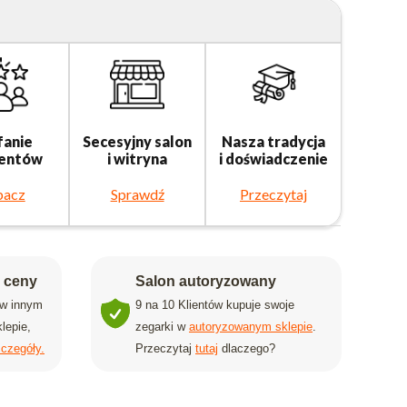
fanie
Secesyjny salon
Nasza tradycja
ientów
i witryna
i doświadczenie
bacz
Sprawdź
Przeczytaj
j ceny
Salon autoryzowany
 w innym
9 na 10 Klientów kupuje swoje
lepie,
zegarki w
autoryzowanym sklepie
.
czegóły.
Przeczytaj
tutaj
dlaczego?