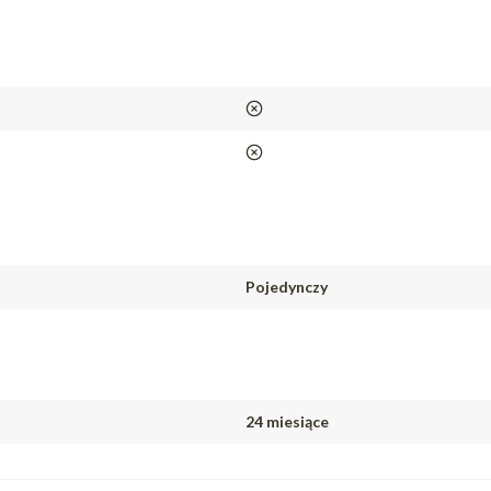
nie
nie
Pojedynczy
24 miesiące