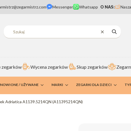
armistrz@zegarmistrz.com
Messenger
Whatsapp
O NAS:
Nasza
Wyczyść
Szukaj
 zegarków
Wycena zegarków
Skup zegarków
Zegarm
DNOWIONE / UŻYWANE
MARKI
ZEGARKI DLA DZIECI
TY
ek Adriatica A1139.5214QN (A11395214QN)