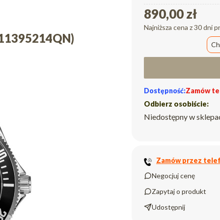
890,00 zł
Najniższa cena z 30 dni p
A11395214QN)
Ch
Dostępność:
Zamów tel
Odbierz osobiście:
Niedostępny w sklepa
Zamów przez telef
Negocjuj cenę
Zapytaj o produkt
Udostępnij