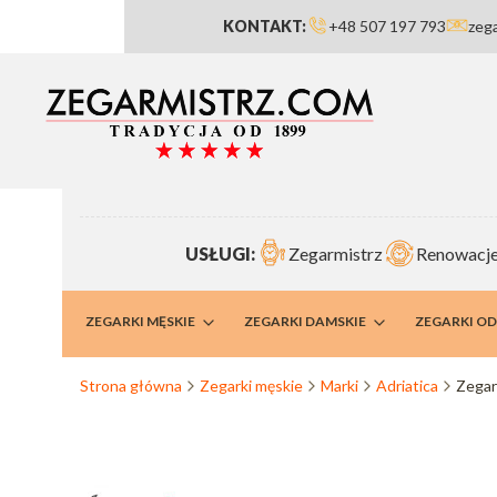
KONTAKT:
+48 507 197 793
zeg
USŁUGI:
Zegarmistrz
Renowacje
RMISTRZ
ZEGARKI MĘSKIE
ZEGARKI DAMSKIE
ZEGARKI O
Strona główna
Zegarki męskie
Marki
Adriatica
Zegar