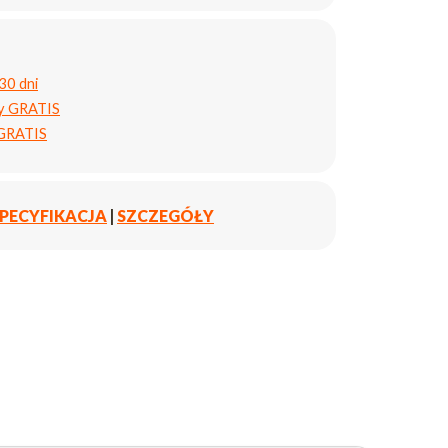
30 dni
ty GRATIS
 GRATIS
PECYFIKACJA
|
SZCZEGÓŁY