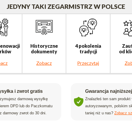
JEDYNY TAKI ZEGARMISTRZ W POLSCE
renowacji
Historyczne
4 pokolenia
Zau
rków
dokumenty
tradycji
od kl
acz
Zobacz
Przeczytaj
Zo
syłka i zwrot gratis
Gwarancja najniższe
rzymujesz darmową wysyłkę
Znalazłeś ten sam produkt
rierem DPD lub do Paczkomatu
autoryzowanym, polskim sk
z darmowy zwrot do 30 dni.
taniej niż u nas?
Zobacz sz