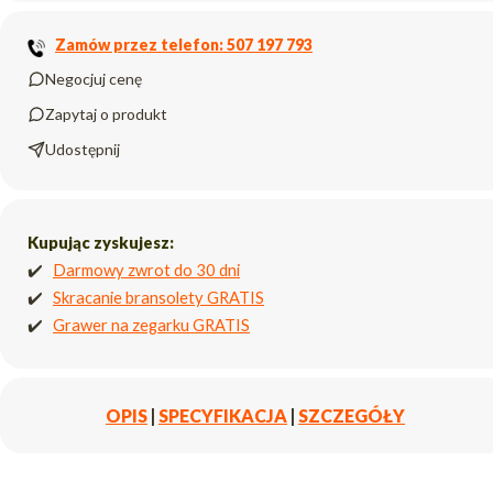
Zamów przez telefon: 507 197 793
Negocjuj cenę
Zapytaj o produkt
Udostępnij
Kupując zyskujesz:
✔️
Darmowy zwrot do 30 dni
✔️
Skracanie bransolety GRATIS
✔️
Grawer na zegarku GRATIS
OPIS
|
SPECYFIKACJA
|
SZCZEGÓŁY