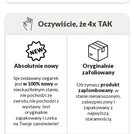
Oczywiście, że 4x TAK
Absolutnie nowy
Oryginalnie
zafoliowany
Sprzedawany zegarek
jest
w 100% nowy
w
Otrzymasz
produkt
nieskazitelnym stanie,
zaplombowany
, w
nie pochodzi ze
stanie nienaruszonym,
zwrotu, nie pochodzi z
zabezpieczony i
wystawy. Jest
zapakowany z
oryginalnie
najwyższą
zapakowany i czeka
starannością
na Twoje zamówienie!