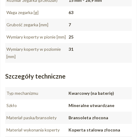
Rozmiar zegarka (przedział)
15 mm - 28,9 mm
Waga zegarka [g]
63
Grubość zegarka [mm]
7
Wymiary koperty w pionie [mm]
25
Wymiary koperty w poziomie
31
[mm]
Szczegóły techniczne
Typ mechanizmu
Kwarcowy (na baterię)
Szkło
Mineralne utwardzane
Materiał paska/bransolety
Bransoleta złocona
Materiał wykonania koperty
Koperta stalowa złocona