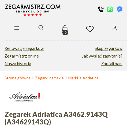
Produkty w koszyku: 0. Zobacz s
Otwórz wyszukiwarkę
Renowacje zegarków
Skup zegarków
Zegarmistrz online
Jak wysłać zapytanie?
Nasza historia
Zaufali nam
Strona główna
Zegarki damskie
Marki
Adriatica
Zegarek Adriatica A3462.9143Q
(A34629143Q)