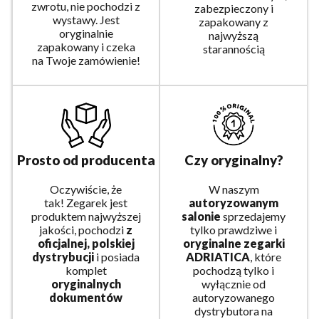
zwrotu, nie pochodzi z
zabezpieczony i
wystawy. Jest
zapakowany z
oryginalnie
najwyższą
zapakowany i czeka
starannością
na Twoje zamówienie!
Prosto od producenta
Czy oryginalny?
Oczywiście, że
W naszym
tak! Zegarek jest
autoryzowanym
produktem najwyższej
salonie
sprzedajemy
jakości, pochodzi
z
tylko prawdziwe i
oficjalnej, polskiej
oryginalne zegarki
dystrybucji
i posiada
ADRIATICA
, które
komplet
pochodzą tylko i
oryginalnych
wyłącznie od
dokumentów
autoryzowanego
dystrybutora na