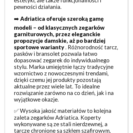
estetyki, ale także funkcjonalności i
pewności działania.
➡️
Adriatica oferuje szeroką gamę
modeli – od klasycznych zegarków
garniturowych, przez eleganckie
propozycje damskie, aż po bardziej
sportowe warianty
. Różnorodność tarcz,
pasków i bransolet pozwala łatwo
dopasować zegarek do indywidualnego
stylu. Marka umiejętnie łączy tradycyjne
wzornictwo z nowoczesnymi trendami,
dzięki czemu jej produkty pozostają
aktualne przez wiele lat. To idealne
rozwiązanie zarówno na co dzień, jak i na
wyjątkowe okazje.
✅ Wysoka jakość materiałów to kolejna
zaleta zegarków Adriatica. Koperty
wykonywane są ze stali nierdzewnej, a
tarcze chronione są szkłem szafirowym,