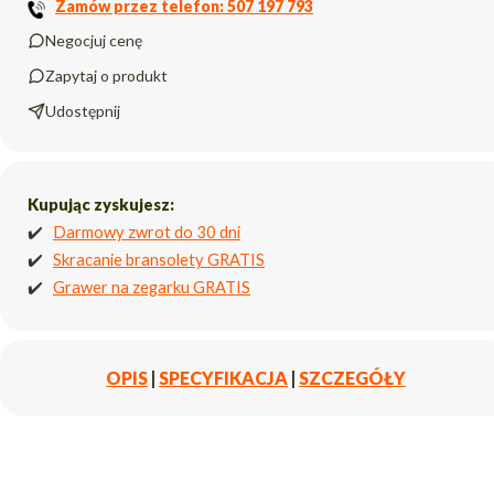
Zamów przez telefon: 507 197 793
Negocjuj cenę
Zapytaj o produkt
Udostępnij
Kupując zyskujesz:
✔️
Darmowy zwrot do 30 dni
✔️
Skracanie bransolety GRATIS
✔️
Grawer na zegarku GRATIS
OPIS
|
SPECYFIKACJA
|
SZCZEGÓŁY