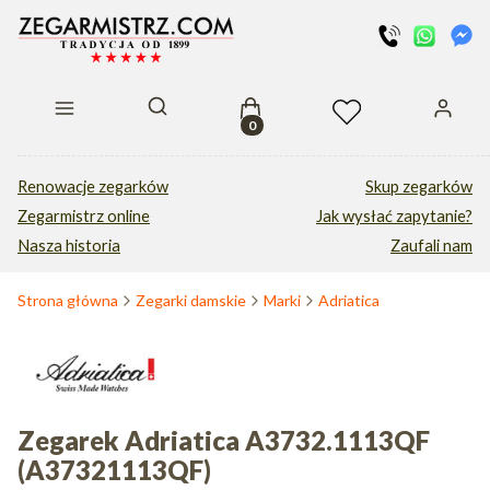
Produkty w koszyku: 0. Zobacz s
Otwórz wyszukiwarkę
Renowacje zegarków
Skup zegarków
Zegarmistrz online
Jak wysłać zapytanie?
Nasza historia
Zaufali nam
Strona główna
Zegarki damskie
Marki
Adriatica
Zegarek Adriatica A3732.1113QF
(A37321113QF)