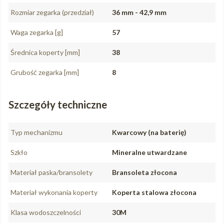
Rozmiar zegarka (przedział)
36 mm - 42,9 mm
Waga zegarka [g]
57
Średnica koperty [mm]
38
Grubość zegarka [mm]
8
Szczegóły techniczne
Typ mechanizmu
Kwarcowy (na baterię)
Szkło
Mineralne utwardzane
Materiał paska/bransolety
Bransoleta złocona
Materiał wykonania koperty
Koperta stalowa złocona
Klasa wodoszczelności
30M