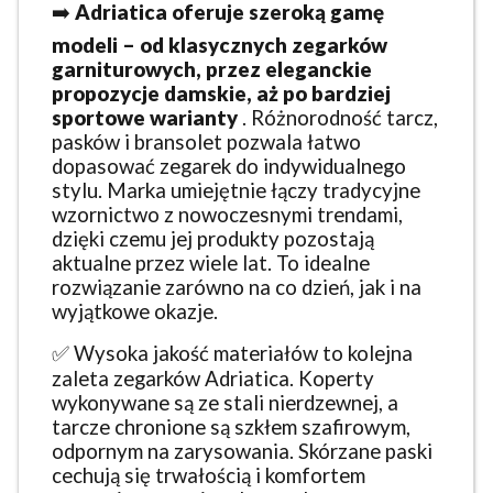
➡️
Adriatica oferuje szeroką gamę
modeli – od klasycznych zegarków
garniturowych, przez eleganckie
propozycje damskie, aż po bardziej
sportowe warianty
. Różnorodność tarcz,
pasków i bransolet pozwala łatwo
dopasować zegarek do indywidualnego
stylu. Marka umiejętnie łączy tradycyjne
wzornictwo z nowoczesnymi trendami,
dzięki czemu jej produkty pozostają
aktualne przez wiele lat. To idealne
rozwiązanie zarówno na co dzień, jak i na
wyjątkowe okazje.
✅ Wysoka jakość materiałów to kolejna
zaleta zegarków Adriatica. Koperty
wykonywane są ze stali nierdzewnej, a
tarcze chronione są szkłem szafirowym,
odpornym na zarysowania. Skórzane paski
cechują się trwałością i komfortem