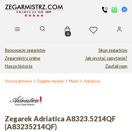
Produkty w koszyku: 0. Zobacz s
Otwórz wyszukiwarkę
Renowacje zegarków
Skup zegarków
Zegarmistrz online
Jak wysłać zapytanie?
Nasza historia
Zaufali nam
Strona główna
Zegarki męskie
Marki
Adriatica
Zegarek Adriatica A8323.5214QF
(A83235214QF)