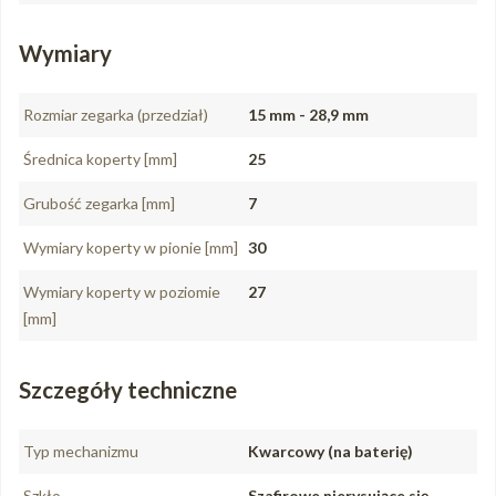
Wymiary
Rozmiar zegarka (przedział)
15 mm - 28,9 mm
Średnica koperty [mm]
25
Grubość zegarka [mm]
7
Wymiary koperty w pionie [mm]
30
Wymiary koperty w poziomie
27
[mm]
Szczegóły techniczne
Typ mechanizmu
Kwarcowy (na baterię)
Szkło
Szafirowe nierysujące się