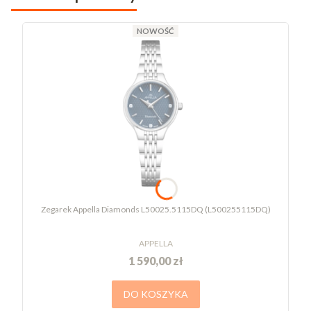
NOWOŚĆ
Zegarek Appella Diamonds L50025.5115DQ (L500255115DQ)
APPELLA
1 590,00 zł
DO KOSZYKA