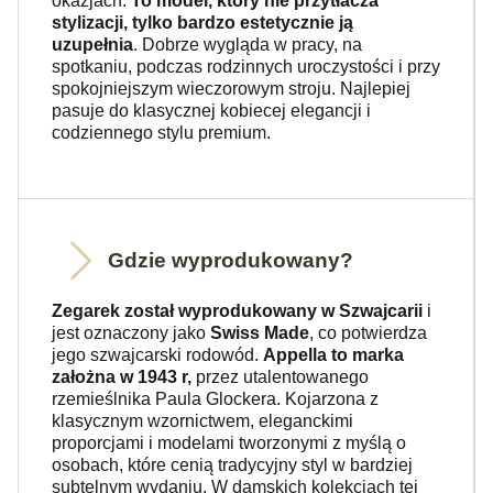
okazjach.
To model, który nie przytłacza
stylizacji, tylko bardzo estetycznie ją
uzupełnia
. Dobrze wygląda w pracy, na
spotkaniu, podczas rodzinnych uroczystości i przy
spokojniejszym wieczorowym stroju. Najlepiej
pasuje do klasycznej kobiecej elegancji i
codziennego stylu premium.
Gdzie wyprodukowany?
Zegarek został wyprodukowany w Szwajcarii
i
jest oznaczony jako
Swiss Made
, co potwierdza
jego szwajcarski rodowód.
Appella to marka
założna w 1943 r,
przez utalentowanego
rzemieślnika Paula Glockera. Kojarzona z
klasycznym wzornictwem, eleganckimi
proporcjami i modelami tworzonymi z myślą o
osobach, które cenią tradycyjny styl w bardziej
subtelnym wydaniu. W damskich kolekcjach tej