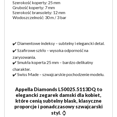
Szerokość koperty: 25 mm
Grubość koperty: 7 mm
Szerokość bransolety: 12 mm
Wodoszczelność: 30 m / 3 bar
✔️ Diamentowe indeksy – subtelny i elegancki detal.
✔️ Szafirowe szkło – wysoka odporność na
zarysowania.
✔️ Smukła koperta 25 mm – bardzo delikatny
charakter.
✔️ Swiss Made – szwajcarskie pochodzenie modelu.
Appella Diamonds L50025.5113DQ to
elegancki zegarek damski dla kobiet,
które cenią subtelny blask, klasyczne
proporcje i ponadczasowy szwajcarski
styl.
⌚