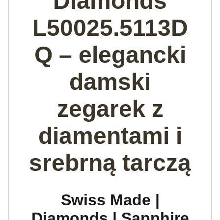
Diamonds
L50025.5113D
Q – elegancki
damski
zegarek z
diamentami i
srebrną tarczą
Swiss Made |
Diamonds | Sapphire