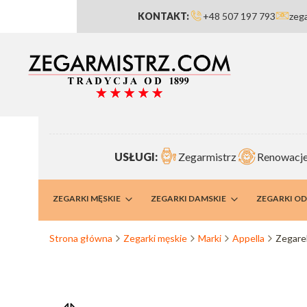
KONTAKT:
+48 507 197 793
zeg
USŁUGI:
Zegarmistrz
Renowacje
RMISTRZ
ZEGARKI MĘSKIE
ZEGARKI DAMSKIE
ZEGARKI O
Strona główna
Zegarki męskie
Marki
Appella
Zegare