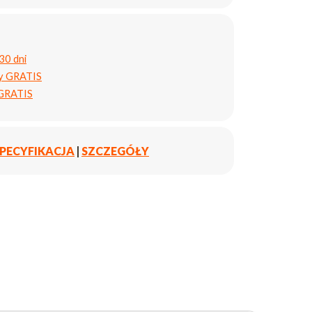
30 dni
ty GRATIS
 GRATIS
PECYFIKACJA
|
SZCZEGÓŁY