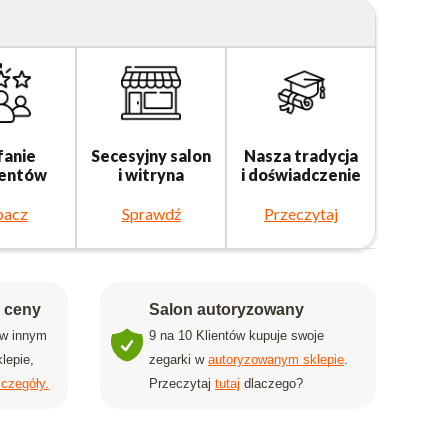
fanie
Secesyjny salon
Nasza tradycja
ientów
i witryna
i doświadczenie
bacz
Sprawdź
Przeczytaj
j ceny
Salon autoryzowany
 w innym
9 na 10 Klientów kupuje swoje
lepie,
zegarki w
autoryzowanym sklepie
.
czegóły.
Przeczytaj
tutaj
dlaczego?