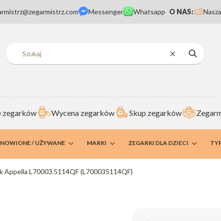
armistrz@zegarmistrz.com
Messenger
Whatsapp
O NAS:
Nasza
Wyczyść
Szukaj
 zegarków
Wycena zegarków
Skup zegarków
Zegarm
DNOWIONE / UŻYWANE
MARKI
ZEGARKI DLA DZIECI
TY
k Appella L70003.5114QF (L700035114QF)