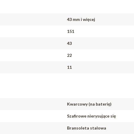
43 mm i więcej
151
43
22
11
Kwarcowy (na baterię)
Szafirowe nierysujące się
Bransoleta stalowa