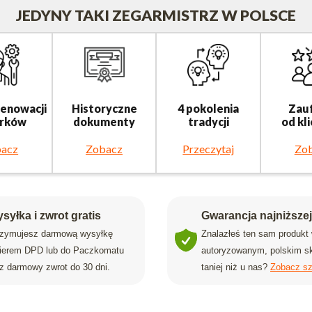
JEDYNY TAKI ZEGARMISTRZ W POLSCE
renowacji
Historyczne
4 pokolenia
Zau
rków
dokumenty
tradycji
od kl
acz
Zobacz
Przeczytaj
Zo
syłka i zwrot gratis
Gwarancja najniższe
rzymujesz darmową wysyłkę
Znalazłeś ten sam produkt
rierem DPD lub do Paczkomatu
autoryzowanym, polskim sk
z darmowy zwrot do 30 dni.
taniej niż u nas?
Zobacz sz