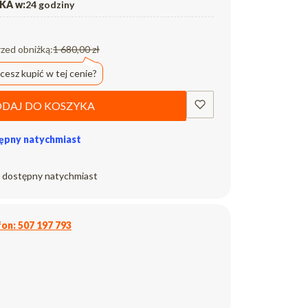
A w:
24 godziny
rzed obniżką:
1 680,00 zł
cesz kupić w tej cenie?
DAJ DO KOSZYKA
ępny natychmiast
 dostępny natychmiast
on: 507 197 793