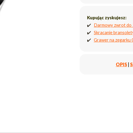
Kupując zyskujesz:
✔️
Darmowy zwrot do 
✔️
Skracanie bransole
✔️
Grawer na zegarku
OPIS
|
S