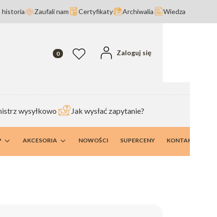
 historia
Zaufali nam
Certyfikaty
Archiwalia
Wiedza
Produkty w koszyku: 0. Zobacz szczegóły
Zaloguj się
Ulubione
istrz wysyłkowo
Jak wysłać zapytanie?
P
AKCESORIA
NOWOŚCI
SUPERCENY
KONTAKT I DANE