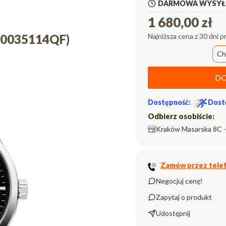
DARMOWA WYSYŁK
1 680,00 zł
00035114QF)
Najniższa cena z 30 dni p
Ch
DO
Dostępność:
Dost
Odbierz osobiście:
Kraków Masarska 8C -
Zamów przez telef
Negocjuj cenę!
Zapytaj o produkt
Udostępnij