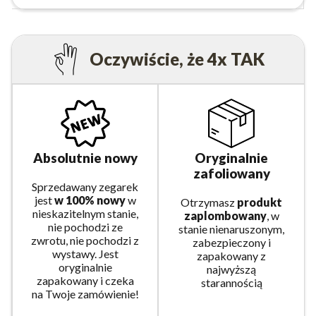
Oczywiście, że 4x TAK
Absolutnie nowy
Oryginalnie
zafoliowany
Sprzedawany zegarek
jest
w 100% nowy
w
Otrzymasz
produkt
nieskazitelnym stanie,
zaplombowany
, w
nie pochodzi ze
stanie nienaruszonym,
zwrotu, nie pochodzi z
zabezpieczony i
wystawy. Jest
zapakowany z
oryginalnie
najwyższą
zapakowany i czeka
starannością
na Twoje zamówienie!