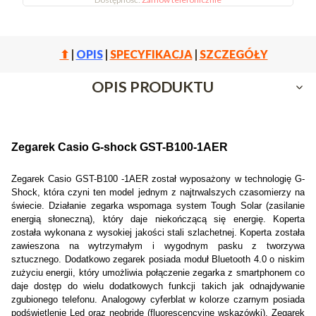
⬆
|
OPIS
|
SPECYFIKACJA
|
SZCZEGÓŁY
OPIS PRODUKTU
Zegarek Casio G-shock GST-B100-1AER
Zegarek Casio GST-B100 -1AER został wyposażony w technologię G-
Shock, która czyni ten model jednym z najtrwalszych czasomierzy na
świecie. Działanie zegarka wspomaga system Tough Solar (zasilanie
energią słoneczną), który daje niekończącą się energię. Koperta
została wykonana z wysokiej jakości stali szlachetnej. Koperta została
zawieszona na wytrzymałym i wygodnym pasku z tworzywa
sztucznego. Dodatkowo zegarek posiada moduł Bluetooth 4.0 o niskim
zużyciu energii, który umożliwia połączenie zegarka z smartphonem co
daje dostęp do wielu dodatkowych funkcji takich jak odnajdywanie
zgubionego telefonu. Analogowy cyferblat w kolorze czarnym posiada
podświetlenie Led oraz neobride (fluorescencyjne wskazówki). Zegarek