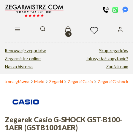
Produkty w koszyku: 0. Zobacz s
Otwórz wyszukiwarkę
Renowacje zegarków
Skup zegarków
Zegarmistrz online
Jak wysłać zapytanie?
Nasza historia
Zaufali nam
Strona główna
Marki
Zegarki
Zegarki Casio
Zegarki G-shock
Zegarek Casio G-SHOCK GST-B100-
1AER (GSTB1001AER)