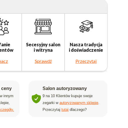
fanie
Secesyjny salon
Nasza tradycja
ientów
i witryna
i doświadczenie
bacz
Sprawdź
Przeczytaj
j ceny
Salon autoryzowany
 w innym
9 na 10 Klientów kupuje swoje
lepie,
zegarki w
autoryzowanym sklepie
.
czegóły.
Przeczytaj
tutaj
dlaczego?