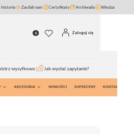
 historia
Zaufali nam
Certyfikaty
Archiwalia
Wiedza
Produkty w koszyku: 0. Zobacz szczegóły
Zaloguj się
Ulubione
istrz wysyłkowo
Jak wysłać zapytanie?
P
AKCESORIA
NOWOŚCI
SUPERCENY
KONTAKT I DANE