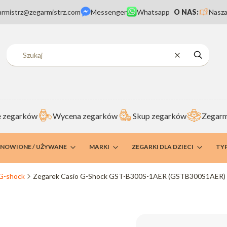
armistrz@zegarmistrz.com
Messenger
Whatsapp
O NAS:
Nasza
Wyczyść
Szukaj
 zegarków
Wycena zegarków
Skup zegarków
Zegarm
DNOWIONE / UŻYWANE
MARKI
ZEGARKI DLA DZIECI
TY
 G-shock
Zegarek Casio G-Shock GST-B300S-1AER (GSTB300S1AER)