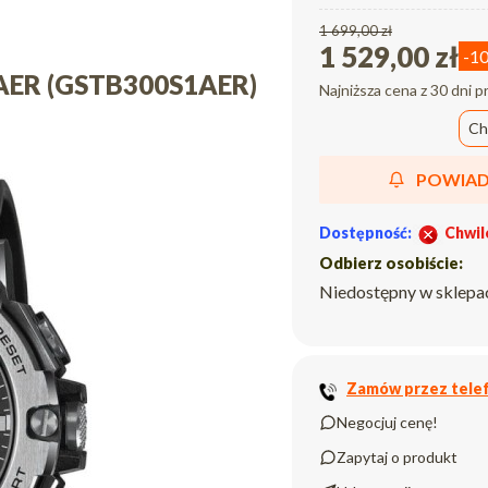
1 699,00 zł
1 529,00 zł
-1
1AER (GSTB300S1AER)
Najniższa cena z 30 dni p
Ch
POWIAD
Dostępność:
Chwil
Odbierz osobiście:
Niedostępny w sklepa
Zamów przez telef
Negocjuj cenę!
Zapytaj o produkt