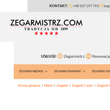
KONTAKT:
+48 507 197 793
zeg
USŁUGI:
Zegarmistrz
Renowacje
RMISTRZ
ZEGARKI MĘSKIE
ZEGARKI DAMSKIE
ZEGARKI O
Strona główna
Marki
Zegarki
Zegarki Casio
Zegarki