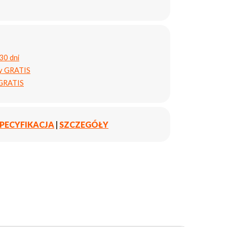
30 dni
ty GRATIS
 GRATIS
PECYFIKACJA
|
SZCZEGÓŁY