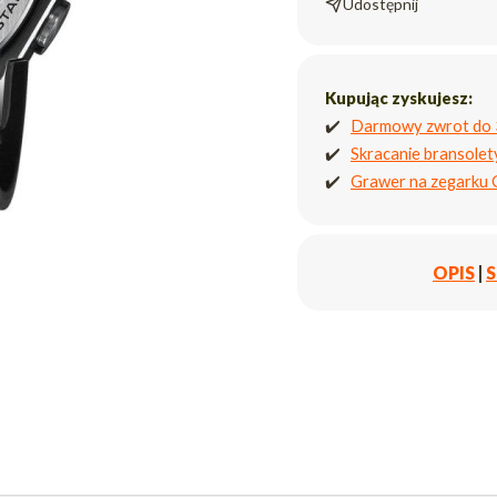
Udostępnij
Kupując zyskujesz:
✔️
Darmowy zwrot do 
✔️
Skracanie bransole
✔️
Grawer na zegarku
OPIS
|
S