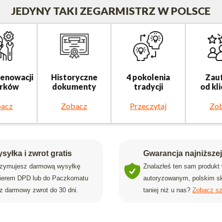
JEDYNY TAKI ZEGARMISTRZ W POLSCE
renowacji
Historyczne
4 pokolenia
Zau
rków
dokumenty
tradycji
od kl
acz
Zobacz
Przeczytaj
Zo
syłka i zwrot gratis
Gwarancja najniższe
rzymujesz darmową wysyłkę
Znalazłeś ten sam produkt
rierem DPD lub do Paczkomatu
autoryzowanym, polskim sk
z darmowy zwrot do 30 dni.
taniej niż u nas?
Zobacz sz