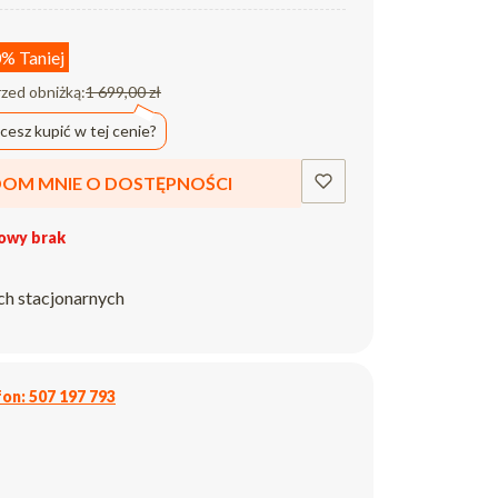
0%
Taniej
rzed obniżką:
1 699,00 zł
cesz kupić w tej cenie?
OM MNIE O DOSTĘPNOŚCI
owy brak
ch stacjonarnych
on: 507 197 793