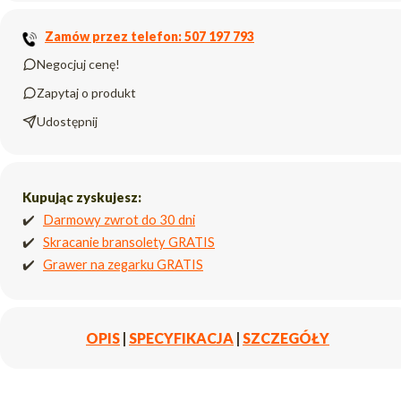
Zamów przez telefon: 507 197 793
Negocjuj cenę!
Zapytaj o produkt
Udostępnij
Kupując zyskujesz:
✔️
Darmowy zwrot do 30 dni
✔️
Skracanie bransolety GRATIS
✔️
Grawer na zegarku GRATIS
OPIS
|
SPECYFIKACJA
|
SZCZEGÓŁY