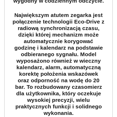
wygodny w codziennym odczycie.
Największym atutem zegarka jest
połączenie technologii
Eco-Drive
z
radiową synchronizacją czasu
,
dzięki której mechanizm może
automatycznie korygować
godzinę i kalendarz na podstawie
odbieranego sygnału. Model
wyposażono również w
wieczny
kalendarz, alarm, automatyczną
korektę położenia wskazówek
oraz odporność na wodę do
20
bar
. To rozbudowany czasomierz
dla użytkownika, który oczekuje
wysokiej precyzji, wielu
praktycznych funkcji i solidnego
wykonania.