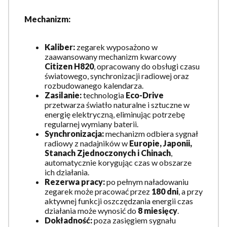
Mechanizm:
Kaliber:
zegarek wyposażono w
zaawansowany mechanizm kwarcowy
Citizen H820
, opracowany do obsługi czasu
światowego, synchronizacji radiowej oraz
rozbudowanego kalendarza.
Zasilanie:
technologia
Eco-Drive
przetwarza światło naturalne i sztuczne w
energię elektryczną, eliminując potrzebę
regularnej wymiany baterii.
Synchronizacja:
mechanizm odbiera sygnał
radiowy z nadajników w
Europie, Japonii,
Stanach Zjednoczonych i Chinach
,
automatycznie korygując czas w obszarze
ich działania.
Rezerwa pracy:
po pełnym naładowaniu
zegarek może pracować przez
180 dni
, a przy
aktywnej funkcji oszczędzania energii czas
działania może wynosić do
8 miesięcy
.
Dokładność:
poza zasięgiem sygnału