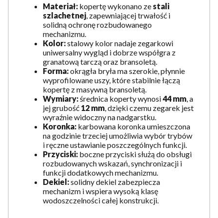
Materiał:
kopertę wykonano ze
stali
szlachetnej
, zapewniającej trwałość i
solidną ochronę rozbudowanego
mechanizmu.
Kolor:
stalowy kolor nadaje zegarkowi
uniwersalny wygląd i dobrze współgra z
granatową tarczą oraz bransoletą.
Forma:
okrągła bryła ma szerokie, płynnie
wyprofilowane uszy, które stabilnie łączą
kopertę z masywną bransoletą.
Wymiary:
średnica koperty wynosi
44 mm
, a
jej grubość
12 mm
, dzięki czemu zegarek jest
wyraźnie widoczny na nadgarstku.
Koronka:
karbowana koronka umieszczona
na godzinie trzeciej umożliwia wybór trybów
i ręczne ustawianie poszczególnych funkcji.
Przyciski:
boczne przyciski służą do obsługi
rozbudowanych wskazań, synchronizacji i
funkcji dodatkowych mechanizmu.
Dekiel:
solidny dekiel zabezpiecza
mechanizm i wspiera wysoką klasę
wodoszczelności całej konstrukcji.