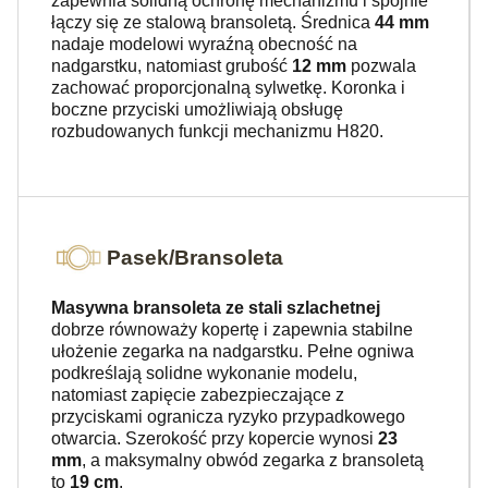
zapewnia solidną ochronę mechanizmu i spójnie
łączy się ze stalową bransoletą. Średnica
44 mm
nadaje modelowi wyraźną obecność na
nadgarstku, natomiast grubość
12 mm
pozwala
zachować proporcjonalną sylwetkę. Koronka i
boczne przyciski umożliwiają obsługę
rozbudowanych funkcji mechanizmu H820.
Pasek/Bransoleta
Masywna bransoleta ze stali szlachetnej
dobrze równoważy kopertę i zapewnia stabilne
ułożenie zegarka na nadgarstku. Pełne ogniwa
podkreślają solidne wykonanie modelu,
natomiast zapięcie zabezpieczające z
przyciskami ogranicza ryzyko przypadkowego
otwarcia. Szerokość przy kopercie wynosi
23
mm
, a maksymalny obwód zegarka z bransoletą
to
19 cm
.