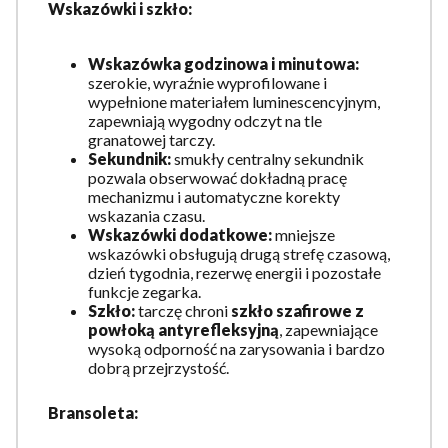
Wskazówki i szkło:
Wskazówka godzinowa i minutowa:
szerokie, wyraźnie wyprofilowane i
wypełnione materiałem luminescencyjnym,
zapewniają wygodny odczyt na tle
granatowej tarczy.
Sekundnik:
smukły centralny sekundnik
pozwala obserwować dokładną pracę
mechanizmu i automatyczne korekty
wskazania czasu.
Wskazówki dodatkowe:
mniejsze
wskazówki obsługują drugą strefę czasową,
dzień tygodnia, rezerwę energii i pozostałe
funkcje zegarka.
Szkło:
tarczę chroni
szkło szafirowe z
powłoką antyrefleksyjną
, zapewniające
wysoką odporność na zarysowania i bardzo
dobrą przejrzystość.
Bransoleta: