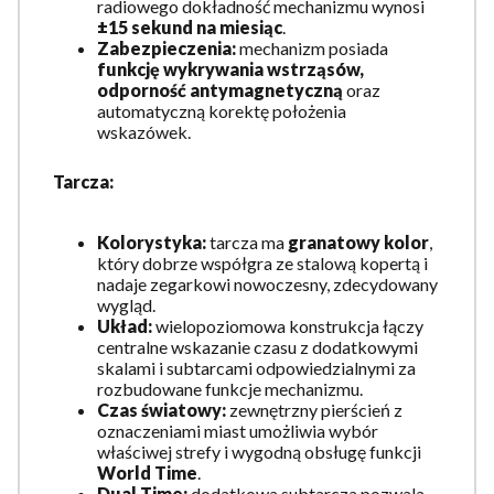
radiowego dokładność mechanizmu wynosi
±15 sekund na miesiąc
.
Zabezpieczenia:
mechanizm posiada
funkcję wykrywania wstrząsów,
odporność antymagnetyczną
oraz
automatyczną korektę położenia
wskazówek.
Tarcza:
Kolorystyka:
tarcza ma
granatowy kolor
,
który dobrze współgra ze stalową kopertą i
nadaje zegarkowi nowoczesny, zdecydowany
wygląd.
Układ:
wielopoziomowa konstrukcja łączy
centralne wskazanie czasu z dodatkowymi
skalami i subtarcami odpowiedzialnymi za
rozbudowane funkcje mechanizmu.
Czas światowy:
zewnętrzny pierścień z
oznaczeniami miast umożliwia wybór
właściwej strefy i wygodną obsługę funkcji
World Time
.
Dual Time:
dodatkowa subtarcza pozwala