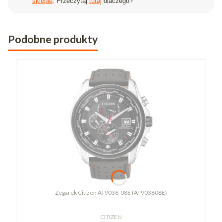
sklepie
. Przeczytaj
tutaj
dlaczego?
Podobne produkty
Zegarek Citizen AT9036-08E (AT903608E)
CITIZEN