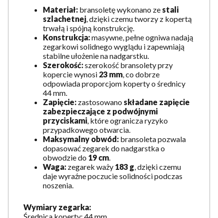
Materiał:
bransoletę wykonano ze
stali
szlachetnej
, dzięki czemu tworzy z kopertą
trwałą i spójną konstrukcję.
Konstrukcja:
masywne, pełne ogniwa nadają
zegarkowi solidnego wyglądu i zapewniają
stabilne ułożenie na nadgarstku.
Szerokość:
szerokość bransolety przy
kopercie wynosi
23 mm
, co dobrze
odpowiada proporcjom koperty o średnicy
44 mm.
Zapięcie:
zastosowano
składane zapięcie
zabezpieczające z podwójnymi
przyciskami
, które ogranicza ryzyko
przypadkowego otwarcia.
Maksymalny obwód:
bransoleta pozwala
dopasować zegarek do nadgarstka o
obwodzie do
19 cm
.
Waga:
zegarek waży
183 g
, dzięki czemu
daje wyraźne poczucie solidności podczas
noszenia.
Wymiary zegarka:
Średnica koperty: 44 mm