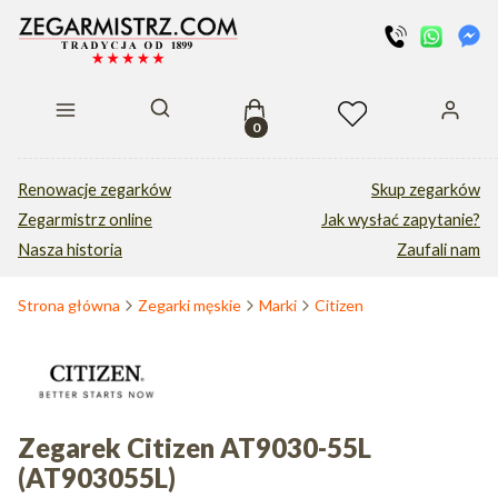
Produkty w koszyku: 0. Zobacz s
Otwórz wyszukiwarkę
Renowacje zegarków
Skup zegarków
Zegarmistrz online
Jak wysłać zapytanie?
Nasza historia
Zaufali nam
Strona główna
Zegarki męskie
Marki
Citizen
Zegarek Citizen AT9030-55L
(AT903055L)