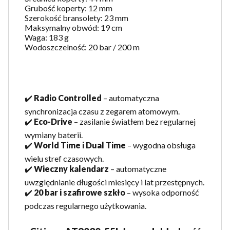
Grubość koperty: 12 mm
Szerokość bransolety: 23 mm
Maksymalny obwód: 19 cm
Waga: 183 g
Wodoszczelność: 20 bar / 200 m
✔️
Radio Controlled
– automatyczna
synchronizacja czasu z zegarem atomowym.
✔️
Eco-Drive
– zasilanie światłem bez regularnej
wymiany baterii.
✔️
World Time i Dual Time
– wygodna obsługa
wielu stref czasowych.
✔️
Wieczny kalendarz
– automatyczne
uwzględnianie długości miesięcy i lat przestępnych.
✔️
20 bar i szafirowe szkło
– wysoka odporność
podczas regularnego użytkowania.