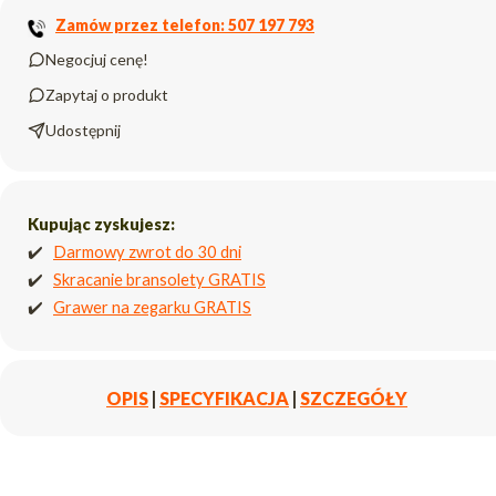
Zamów przez telefon: 507 197 793
Negocjuj cenę!
Zapytaj o produkt
Udostępnij
Kupując zyskujesz:
✔️
Darmowy zwrot do 30 dni
✔️
Skracanie bransolety GRATIS
✔️
Grawer na zegarku GRATIS
OPIS
|
SPECYFIKACJA
|
SZCZEGÓŁY