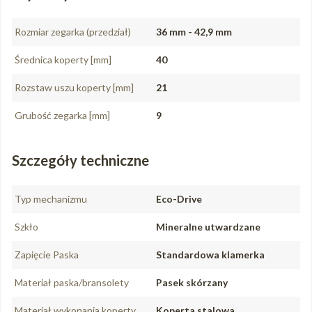
Rozmiar zegarka (przedział)
36 mm - 42,9 mm
Średnica koperty [mm]
40
Rozstaw uszu koperty [mm]
21
Grubość zegarka [mm]
9
Szczegóły techniczne
Typ mechanizmu
Eco-Drive
Szkło
Mineralne utwardzane
Zapięcie Paska
Standardowa klamerka
Materiał paska/bransolety
Pasek skórzany
Materiał wykonania koperty
Koperta stalowa