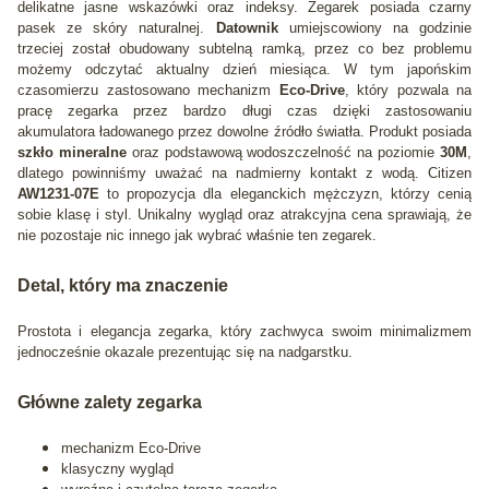
delikatne jasne wskazówki oraz indeksy. Zegarek posiada czarny
pasek ze skóry naturalnej.
Datownik
umiejscowiony na godzinie
trzeciej został obudowany subtelną ramką, przez co bez problemu
możemy odczytać aktualny dzień miesiąca. W tym japońskim
czasomierzu zastosowano mechanizm
Eco-Drive
, który pozwala na
pracę zegarka przez bardzo długi czas dzięki zastosowaniu
akumulatora ładowanego przez dowolne źródło światła. Produkt posiada
szkło mineralne
oraz podstawową wodoszczelność na poziomie
30M
,
dlatego powinniśmy uważać na nadmierny kontakt z wodą. Citizen
AW1231-07E
to propozycja dla eleganckich mężczyzn, którzy cenią
sobie klasę i styl. Unikalny wygląd oraz atrakcyjna cena sprawiają, że
nie pozostaje nic innego jak wybrać właśnie ten zegarek.
Detal, który ma znaczenie
Prostota i elegancja zegarka, który zachwyca swoim minimalizmem
jednocześnie okazale prezentując się na nadgarstku.
Główne zalety zegarka
mechanizm Eco-Drive
klasyczny wygląd