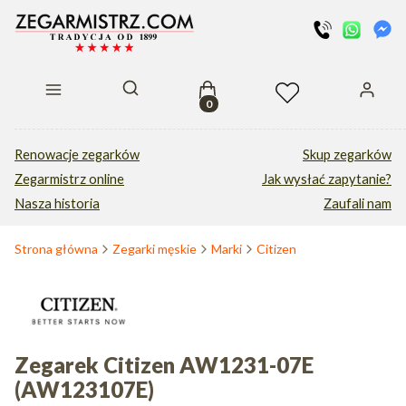
Produkty w koszyku: 0. Zobacz s
Otwórz wyszukiwarkę
Renowacje zegarków
Skup zegarków
Zegarmistrz online
Jak wysłać zapytanie?
Nasza historia
Zaufali nam
Strona główna
Zegarki męskie
Marki
Citizen
Zegarek Citizen AW1231-07E
(AW123107E)