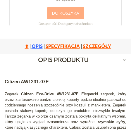
DO KOSZYKA
Dostępność:
Dostępny natychmiast
⬆
|
OPIS
|
SPECYFIKACJA
|
SZCZEGÓŁY
OPIS PRODUKTU
Citizen AW1231-07E
Zegarek
Citizen Eco-Drive AW1231-07E
Elegancki zegarek, który
przez zastosowanie bardzo cienkiej koperty będzie idealnie pasował do
codziennego noszenia szczególnie przy koszuli z mankietem. Zegarek
posiada stalową kopertę, co czyni go produktem niezwykle trwałym.
Tarcza zegarka w kolorze czarnym została pokryta delikatnym wzorem,
który upiększa wygląd czasomierza oraz wyraźne,
rzymskie cyfry
,
które nadają klasycznego charakteru. Całość została uzupełniona przez