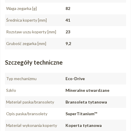
Waga zegarka [g]
82
Średnica koperty [mm]
41
Rozstaw uszu koperty [mm]
23
Grubość zegarka [mm]
9,2
Szczegóły techniczne
Typ mechanizmu
Eco-Drive
Szkło
Mineralne utwardzane
Materiał paska/bransolety
Bransoleta tytanowa
Opis paska/bransolety
SuperTitanium™
Materiał wykonania koperty
Koperta tytanowa