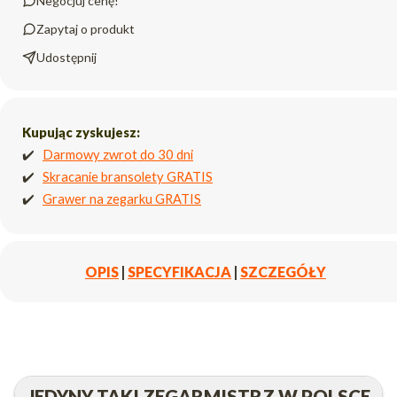
Negocjuj cenę!
Zapytaj o produkt
Udostępnij
Kupując zyskujesz:
✔️
Darmowy zwrot do 30 dni
✔️
Skracanie bransolety GRATIS
✔️
Grawer na zegarku GRATIS
OPIS
|
SPECYFIKACJA
|
SZCZEGÓŁY
JEDYNY TAKI ZEGARMISTRZ W POLSCE