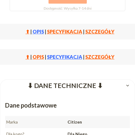
Dostępność:
Wysyłka 7-14 dni
⬆
|
OPIS
|
SPECYFIKACJA
|
SZCZEGÓŁY
⬆
|
OPIS
|
SPECYFIKACJA
|
SZCZEGÓŁY
⬇ DANE TECHNICZNE ⬇
Dane podstawowe
Marka
Citizen
Dla kogo?
Dla Niego