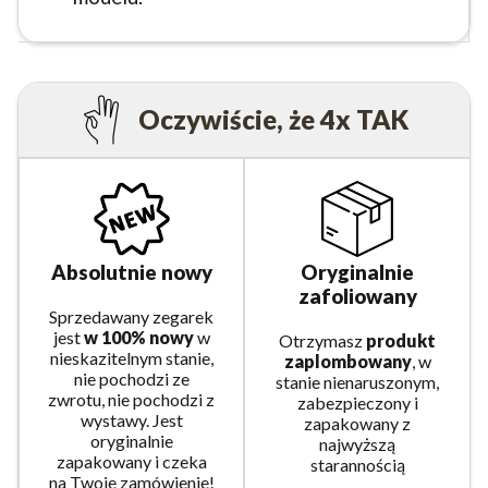
Oczywiście, że 4x TAK
Absolutnie nowy
Oryginalnie
zafoliowany
Sprzedawany zegarek
jest
w 100% nowy
w
Otrzymasz
produkt
nieskazitelnym stanie,
zaplombowany
, w
nie pochodzi ze
stanie nienaruszonym,
zwrotu, nie pochodzi z
zabezpieczony i
wystawy. Jest
zapakowany z
oryginalnie
najwyższą
zapakowany i czeka
starannością
na Twoje zamówienie!