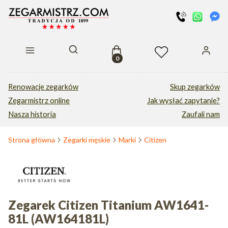
Produkty w koszyku: 0. Zobacz s
Otwórz wyszukiwarkę
Renowacje zegarków
Skup zegarków
Zegarmistrz online
Jak wysłać zapytanie?
Nasza historia
Zaufali nam
Strona główna
Zegarki męskie
Marki
Citizen
Zegarek Citizen Titanium AW1641-
81L (AW164181L)