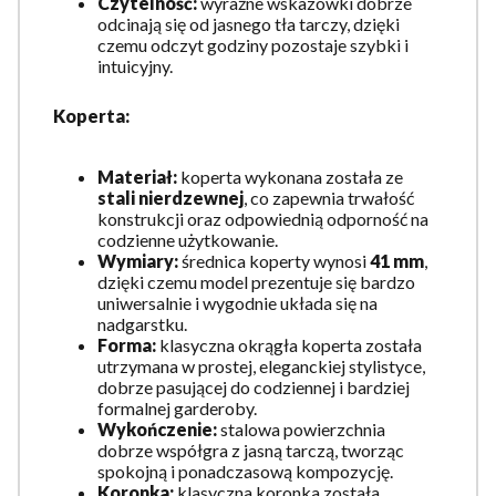
Czytelność:
wyraźne wskazówki dobrze
odcinają się od jasnego tła tarczy, dzięki
czemu odczyt godziny pozostaje szybki i
intuicyjny.
Koperta:
Materiał:
koperta wykonana została ze
stali nierdzewnej
, co zapewnia trwałość
konstrukcji oraz odpowiednią odporność na
codzienne użytkowanie.
Wymiary:
średnica koperty wynosi
41 mm
,
dzięki czemu model prezentuje się bardzo
uniwersalnie i wygodnie układa się na
nadgarstku.
Forma:
klasyczna okrągła koperta została
utrzymana w prostej, eleganckiej stylistyce,
dobrze pasującej do codziennej i bardziej
formalnej garderoby.
Wykończenie:
stalowa powierzchnia
dobrze współgra z jasną tarczą, tworząc
spokojną i ponadczasową kompozycję.
Koronka:
klasyczna koronka została