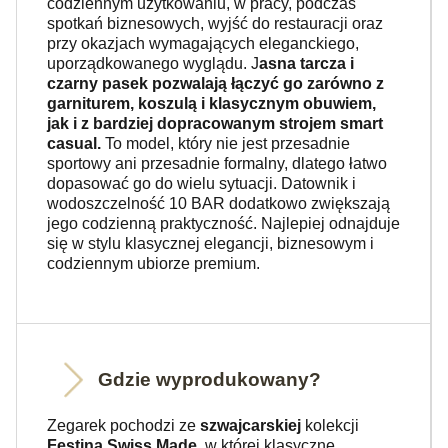
codziennym użytkowaniu, w pracy, podczas
spotkań biznesowych, wyjść do restauracji oraz
przy okazjach wymagających eleganckiego,
uporządkowanego wyglądu. J
asna tarcza i
czarny pasek pozwalają łączyć go zarówno z
garniturem, koszulą i klasycznym obuwiem,
jak i z bardziej dopracowanym strojem smart
casual.
To model, który nie jest przesadnie
sportowy ani przesadnie formalny, dlatego łatwo
dopasować go do wielu sytuacji. Datownik i
wodoszczelność 10 BAR dodatkowo zwiększają
jego codzienną praktyczność. Najlepiej odnajduje
się w stylu klasycznej elegancji, biznesowym i
codziennym ubiorze premium.
Gdzie wyprodukowany?
Zegarek pochodzi ze
szwajcarskiej
kolekcji
Festina Swiss Made
, w której klasyczne