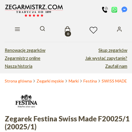
Produkty w koszyku: 0. Zobacz s
Otwórz wyszukiwarkę
Renowacje zegarków
Skup zegarków
Zegarmistrz online
Jak wysłać zapytanie?
Nasza historia
Zaufali nam
Strona główna
Zegarki męskie
Marki
Festina
SWISS MADE
Zegarek Festina Swiss Made F20025/1
(20025/1)