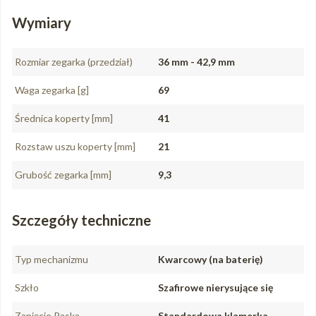
Wymiary
Rozmiar zegarka (przedział)
36 mm - 42,9 mm
Waga zegarka [g]
69
Średnica koperty [mm]
41
Rozstaw uszu koperty [mm]
21
Grubość zegarka [mm]
9,3
Szczegóły techniczne
Typ mechanizmu
Kwarcowy (na baterię)
Szkło
Szafirowe nierysujące się
Zapięcie Paska
Standardowa klamerka