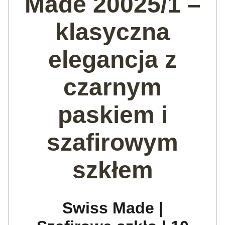
Made 20025/1 –
klasyczna
elegancja z
czarnym
paskiem i
szafirowym
szkłem
Swiss Made |