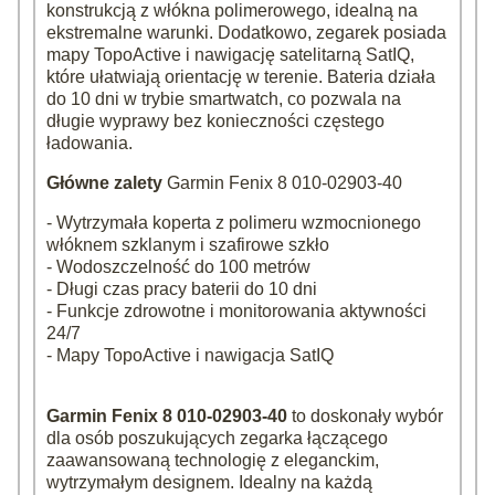
konstrukcją z włókna polimerowego, idealną na
ekstremalne warunki. Dodatkowo, zegarek posiada
mapy TopoActive i nawigację satelitarną SatIQ,
które ułatwiają orientację w terenie. Bateria działa
do 10 dni w trybie smartwatch, co pozwala na
długie wyprawy bez konieczności częstego
ładowania.
Główne zalety
Garmin Fenix 8 010-02903-40
- Wytrzymała koperta z polimeru wzmocnionego
włóknem szklanym i szafirowe szkło
- Wodoszczelność do 100 metrów
- Długi czas pracy baterii do 10 dni
- Funkcje zdrowotne i monitorowania aktywności
24/7
- Mapy TopoActive i nawigacja SatIQ
Garmin Fenix 8 010-02903-40
to doskonały wybór
dla osób poszukujących zegarka łączącego
zaawansowaną technologię z eleganckim,
wytrzymałym designem. Idealny na każdą