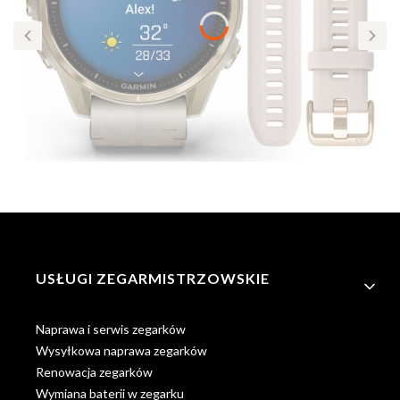
Linki w stopce
USŁUGI ZEGARMISTRZOWSKIE
Naprawa i serwis zegarków
Wysyłkowa naprawa zegarków
Renowacja zegarków
Wymiana baterii w zegarku