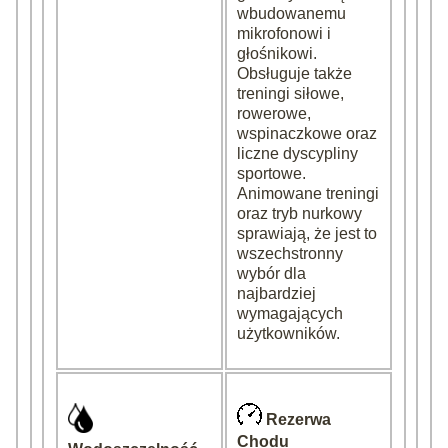
wbudowanemu
mikrofonowi i
głośnikowi.
Obsługuje także
treningi siłowe,
rowerowe,
wspinaczkowe oraz
liczne dyscypliny
sportowe.
Animowane treningi
oraz tryb nurkowy
sprawiają, że jest to
wszechstronny
wybór dla
najbardziej
wymagających
użytkowników.
Rezerwa
Chodu