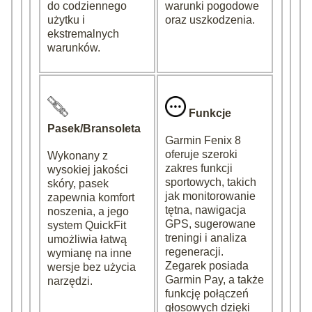
do codziennego
warunki pogodowe
użytku i
oraz uszkodzenia.
ekstremalnych
warunków.
Funkcje
Pasek/Bransoleta
Garmin Fenix 8
oferuje szeroki
Wykonany z
zakres funkcji
wysokiej jakości
sportowych, takich
skóry, pasek
jak monitorowanie
zapewnia komfort
tętna, nawigacja
noszenia, a jego
GPS, sugerowane
system QuickFit
treningi i analiza
umożliwia łatwą
regeneracji.
wymianę na inne
Zegarek posiada
wersje bez użycia
Garmin Pay, a także
narzędzi.
funkcję połączeń
głosowych dzięki