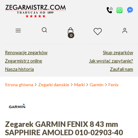
Produkty w koszyku: 0. Zobacz s
Otwórz wyszukiwarkę
Renowacje zegarków
Skup zegarków
Zegarmistrz online
Jak wysłać zapytanie?
Nasza historia
Zaufali nam
Strona główna
Zegarki damskie
Marki
Garmin
Fenix
Zegarek GARMIN FENIX 8 43 mm
SAPPHIRE AMOLED 010-02903-40