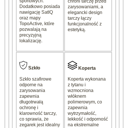
sportowych.
chroni tarczę przed
Dodatkowo posiada
zarysowaniami, a
nawigację SatIQ
elegancki design
oraz mapy
tarczy łączy
TopoActive, które
funkcjonalność z
pozwalają na
estetyką.
precyzyjną
lokalizację.
Szkło
Koperta
Szkło szafirowe
Koperta wykonana
odporne na
z tytanu i
zarysowania
wzmocniona
zapewnia
włóknem
długotrwałą
polimerowym, co
ochronę i
zapewnia
klarowność tarczy,
wytrzymałość,
co sprawia, że
lekkość i odporność
zegarek jest idealny
na ekstremalne