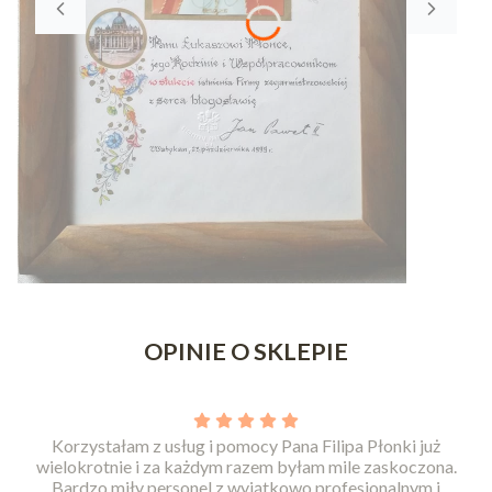
Naciśnij Enter lub spację, aby otworzyć stronę.
Naciśnij Enter lub spację, aby otworzyć stronę.
Naciśnij Enter lub spację, aby otworzyć stronę.
Naciśnij Enter lub spację, aby otworzyć stronę.
OPINIE O SKLEPIE
Korzystałam z usług i pomocy Pana Filipa Płonki już
wielokrotnie i za każdym razem byłam mile zaskoczona.
Bardzo miły personel,z wyjątkowo profesjonalnym i