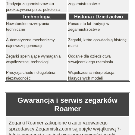
Tradycja zegarmistrzowska
zegarmistrzostwie
przekazywana przez pokolenia
Technologia
Historia i Dziedzictwo
Nowatorskie rozwiązania
Ponad sto lat tradycji w
techniczne
zegarmistrzostwie
Automatyczne mechanizmy
Zegarki, które opowiadają historię
najnowszej generacji
marki
Zegarki spełniające wymagania
Oddanie dla dziedzictwa
współczesnej technologii
szwajcarskiego rzemiosła
Precyzja chodu i długoletnia
Współczesna interpretacja
niezawodność
klasycznych modeli
Gwarancja i serwis zegarków
Roamer
Zegarki Roamer zakupione u autoryzowanego
sprzedawcy Zegarmistrz.com są objęte wyjątkową 7-
letnią gwarancją, co jest wyrazem pewności marki