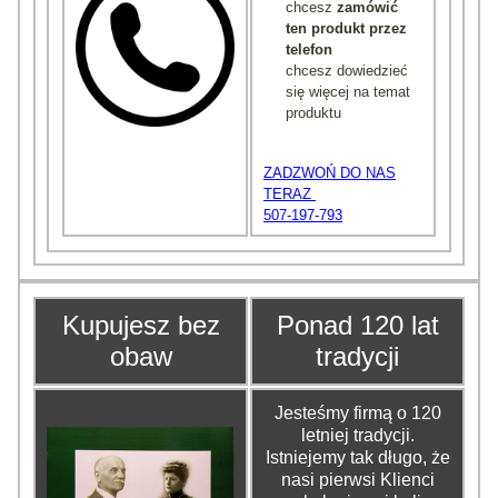
chcesz
zamówić
ten produkt przez
telefon
chcesz dowiedzieć
się więcej na temat
produktu
ZADZWOŃ DO NAS
TERAZ
507-197-793
Kupujesz bez
Ponad 120 lat
obaw
tradycji
Jesteśmy firmą o 120
letniej tradycji.
Istniejemy tak długo, że
nasi pierwsi Klienci