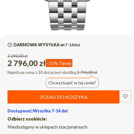
DARMOWA WYSYŁKA w:
7-14dni
3 290,00 zł
2 796,00 zł
-15%
Taniej
Najniższa cena z 30 dni przed obniżką:
2 796,00 zł
Chcesz kupić w tej cenie?
DODAJ DO KOSZYKA
Dostępność:
Wysyłka 7-14 dni
Odbierz osobiście:
Niedostępny w sklepach stacjonarnych