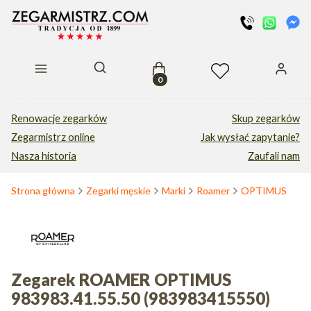
Produkty w koszyku: 0. Zobacz s
Otwórz wyszukiwarkę
Renowacje zegarków
Skup zegarków
Zegarmistrz online
Jak wysłać zapytanie?
Nasza historia
Zaufali nam
Strona główna
Zegarki męskie
Marki
Roamer
OPTIMUS
Zegarek ROAMER OPTIMUS
983983.41.55.50 (983983415550)