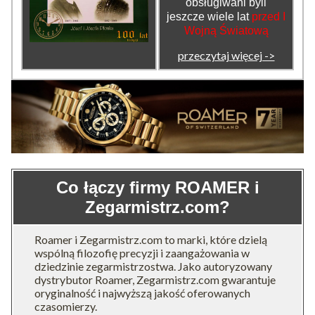
obsługiwani byli
jeszcze wiele lat
przed I
Wojną Światową
przeczytaj więcej ->
Co łączy firmy ROAMER i
Zegarmistrz.com?
Roamer i Zegarmistrz.com to marki, które dzielą
wspólną filozofię precyzji i zaangażowania w
dziedzinie zegarmistrzostwa. Jako autoryzowany
dystrybutor Roamer, Zegarmistrz.com gwarantuje
oryginalność i najwyższą jakość oferowanych
czasomierzy.