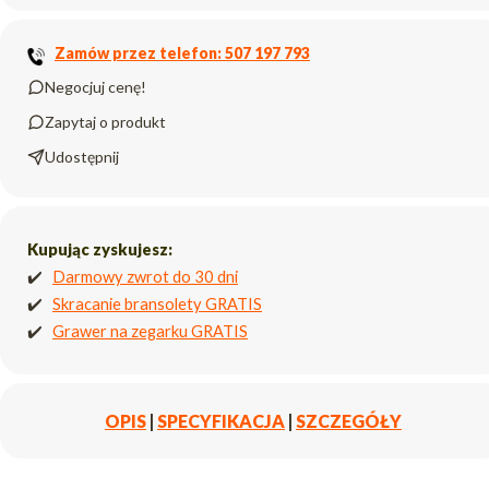
Zamów przez telefon: 507 197 793
Negocjuj cenę!
Zapytaj o produkt
Udostępnij
Kupując zyskujesz:
✔️
Darmowy zwrot do 30 dni
✔️
Skracanie bransolety GRATIS
✔️
Grawer na zegarku GRATIS
OPIS
|
SPECYFIKACJA
|
SZCZEGÓŁY