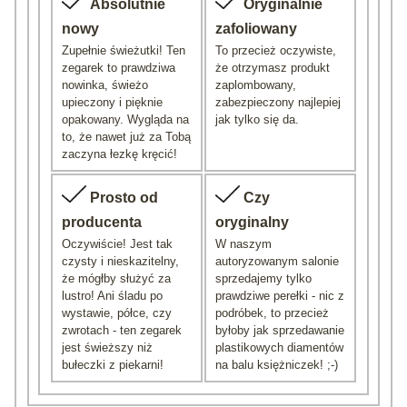
Absolutnie
Oryginalnie
nowy
zafoliowany
Zupełnie świeżutki! Ten
To przecież oczywiste,
zegarek to prawdziwa
że otrzymasz produkt
nowinka, świeżo
zaplombowany,
upieczony i pięknie
zabezpieczony najlepiej
opakowany. Wygląda na
jak tylko się da.
to, że nawet już za Tobą
zaczyna łezkę kręcić!
Prosto od
Czy
producenta
oryginalny
Oczywiście! Jest tak
W naszym
czysty i nieskazitelny,
autoryzowanym salonie
że mógłby służyć za
sprzedajemy tylko
lustro! Ani śladu po
prawdziwe perełki - nic z
wystawie, półce, czy
podróbek, to przecież
zwrotach - ten zegarek
byłoby jak sprzedawanie
jest świeższy niż
plastikowych diamentów
bułeczki z piekarni!
na balu księżniczek! ;-)