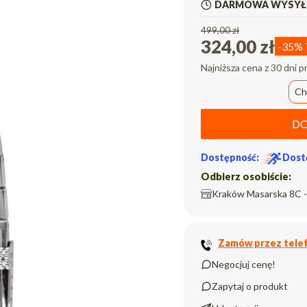
DARMOWA WYSYŁK
499,00 zł
324,00 zł
-35%
Najniższa cena z 30 dni p
Ch
DO
Dostępność:
Dost
Odbierz osobiście:
Kraków Masarska 8C -
Zamów przez telef
Negocjuj cenę!
Zapytaj o produkt