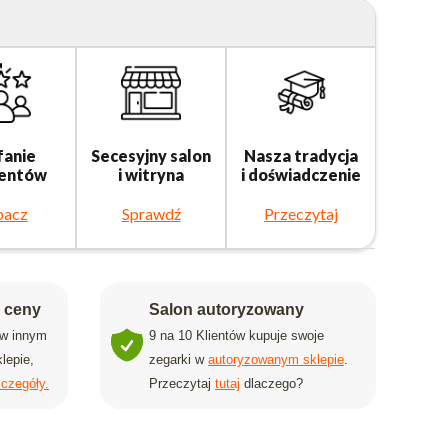
fanie
Secesyjny salon
Nasza tradycja
ientów
i witryna
i doświadczenie
bacz
Sprawdź
Przeczytaj
j ceny
Salon autoryzowany
 w innym
9 na 10 Klientów kupuje swoje
lepie,
zegarki w
autoryzowanym sklepie
.
czegóły.
Przeczytaj
tutaj
dlaczego?