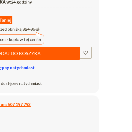
A w:
24 godziny
Taniej
rzed obniżką:
324,35 zł
cesz kupić w tej cenie?
DAJ DO KOSZYKA
ępny natychmiast
 dostępny natychmiast
on: 507 197 793