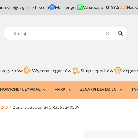
armistrz@zegarmistrz.com
Messenger
Whatsapp
O NAS:
Nasza
Wyczyść
Szukaj
 zegarków
Wycena zegarków
Skup zegarków
Zegarm
DNOWIONE / UŻYWANE
MARKI
ZEGARKI DLA DZIECI
TY
 240
Zegarek Sector 240 R3253240509