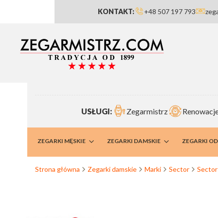
KONTAKT:
+48 507 197 793
zeg
USŁUGI:
Zegarmistrz
Renowacje
RMISTRZ
ZEGARKI MĘSKIE
ZEGARKI DAMSKIE
ZEGARKI O
Strona główna
Zegarki damskie
Marki
Sector
Sector