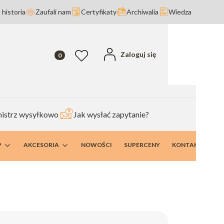
 historia
Zaufali nam
Certyfikaty
Archiwalia
Wiedza
Produkty w koszyku: 0. Zobacz szczegóły
Zaloguj się
Ulubione
istrz wysyłkowo
Jak wysłać zapytanie?
P
AKCESORIA
NOWOŚCI
SUPERCENY
KONTAKT I DANE