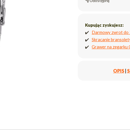
Udostępnij
Kupując zyskujesz:
✔️
Darmowy zwrot do 
✔️
Skracanie bransole
✔️
Grawer na zegarku
OPIS
|
S