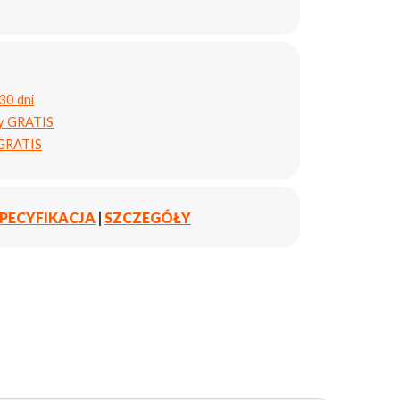
30 dni
ty GRATIS
 GRATIS
PECYFIKACJA
|
SZCZEGÓŁY