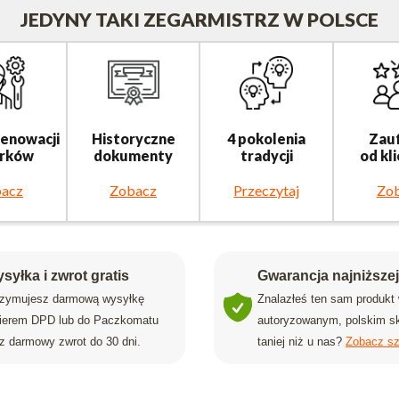
JEDYNY TAKI ZEGARMISTRZ W POLSCE
renowacji
Historyczne
4 pokolenia
Zau
rków
dokumenty
tradycji
od kl
acz
Zobacz
Przeczytaj
Zo
syłka i zwrot gratis
Gwarancja najniższe
rzymujesz darmową wysyłkę
Znalazłeś ten sam produkt
rierem DPD lub do Paczkomatu
autoryzowanym, polskim sk
z darmowy zwrot do 30 dni.
taniej niż u nas?
Zobacz sz