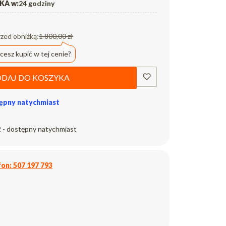
A w:
24 godziny
rzed obniżką:
1 800,00 zł
cesz kupić w tej cenie?
DAJ DO KOSZYKA
ępny natychmiast
 - dostępny natychmiast
on: 507 197 793