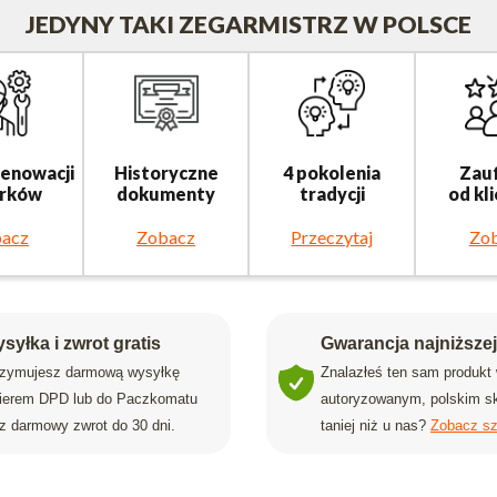
JEDYNY TAKI ZEGARMISTRZ W POLSCE
renowacji
Historyczne
4 pokolenia
Zau
rków
dokumenty
tradycji
od kl
acz
Zobacz
Przeczytaj
Zo
syłka i zwrot gratis
Gwarancja najniższe
rzymujesz darmową wysyłkę
Znalazłeś ten sam produkt
rierem DPD lub do Paczkomatu
autoryzowanym, polskim sk
z darmowy zwrot do 30 dni.
taniej niż u nas?
Zobacz sz