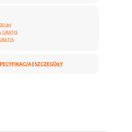
30 dni
ty GRATIS
 GRATIS
PECYFIKACJA
|
SZCZEGÓŁY