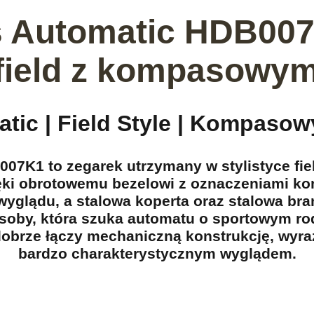
s Automatic HDB00
field z kompasowy
tic | Field Style | Kompasow
07K1 to zegarek utrzymany w stylistyce fie
ęki obrotowemu bezelowi z oznaczeniami kom
glądu, a stalowa koperta oraz stalowa bran
osoby, która szuka automatu o sportowym ro
dobrze łączy mechaniczną konstrukcję, wyraź
bardzo charakterystycznym wyglądem.