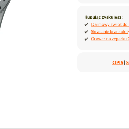
Kupując zyskujesz:
✔️
Darmowy zwrot do 
✔️
Skracanie bransole
✔️
Grawer na zegarku
OPIS
|
S