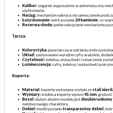
Kaliber:
zegarek wyposażono w automatyczny mec
użytkowania.
Naciąg:
mechanizm nakręca się samoczynnie podczas 
Łożyskowanie:
werk posiada
24 kamienie
, co wsp
Rezerwa chodu:
pełne nakręcenie mechanizmu poz
Tarcza:
Kolorystyka:
jasna tarcza w odcieniu srebrzystobi
Układ:
zastosowano wyraźne cyfry arabskie, dodat
Czytelność:
indeksy, wskazówki i oznaczenia został
Luminescencja:
cyfry, indeksy i wskazówki pokryt
Koperta:
Materiał:
koperta wykonana została ze
stali nier
Wymiary:
średnica koperty wynosi
41 mm
, grubość
Bezel:
dużym atutem modelu jest
dwukierunkowy 
outdoorowego charakteru.
Dekiel:
model posiada
transparentny dekiel
, któ