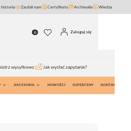
 historia
Zaufali nam
Certyfikaty
Archiwalia
Wiedza
Produkty w koszyku: 0. Zobacz szczegóły
Zaloguj się
Ulubione
istrz wysyłkowo
Jak wysłać zapytanie?
P
AKCESORIA
NOWOŚCI
SUPERCENY
KONTAKT I DANE