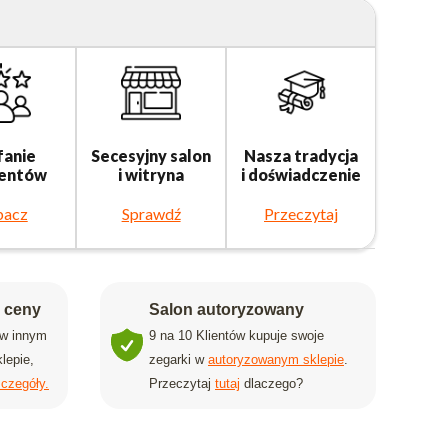
fanie
Secesyjny salon
Nasza tradycja
ientów
i witryna
i doświadczenie
bacz
Sprawdź
Przeczytaj
j ceny
Salon autoryzowany
 w innym
9 na 10 Klientów kupuje swoje
lepie,
zegarki w
autoryzowanym sklepie
.
czegóły.
Przeczytaj
tutaj
dlaczego?