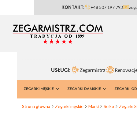
KONTAKT:
+48 507 197 793
zeg
USŁUGI:
Zegarmistrz
Renowacje
RMISTRZ
ZEGARKI MĘSKIE
ZEGARKI DAMSKIE
ZEGARKI O
Strona główna
Zegarki męskie
Marki
Seiko
Zegarki S