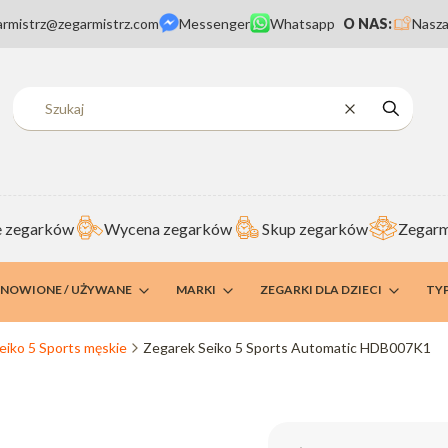
armistrz@zegarmistrz.com
Messenger
Whatsapp
O NAS:
Nasza
Wyczyść
Szukaj
 zegarków
Wycena zegarków
Skup zegarków
Zegarm
DNOWIONE / UŻYWANE
MARKI
ZEGARKI DLA DZIECI
TY
eiko 5 Sports męskie
Zegarek Seiko 5 Sports Automatic HDB007K1