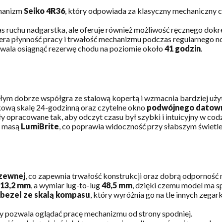
hanizm
Seiko 4R36
, który odpowiada za klasyczny mechaniczny c
ruchu nadgarstka, ale oferuje również możliwość ręcznego dokrę
iera płynność pracy i trwałość mechanizmu podczas regularnego n
wala osiągnąć rezerwę chodu na poziomie około
41 godzin
.
ałym dobrze współgra ze stalową kopertą i wzmacnia bardziej uż
kową skalę 24-godzinną oraz czytelne okno
podwójnego datow
y opracowane tak, aby odczyt czasu był szybki i intuicyjny w co
o masą
LumiBrite
, co poprawia widoczność przy słabszym świetle
dzewnej
, co zapewnia trwałość konstrukcji oraz dobrą odporność
13,2 mm
, a wymiar lug-to-lug
48,5 mm
, dzięki czemu model ma s
bezel ze skalą kompasu
, który wyróżnia go na tle innych zegar
ry pozwala oglądać pracę mechanizmu od strony spodniej.