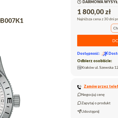
DARMOWA WYSYŁK
1 800,00 zł
HDB007K1
Najniższa cena z 30 dni p
Ch
DO
Dostępność:
Dost
Odbierz osobiście:
Kraków ul. Szewska 12
Zamów przez telef
Negocjuj cenę
Zapytaj o produkt
Udostępnij