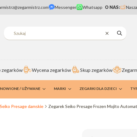
armistrz@zegarmistrz.com
Messenger
Whatsapp
O NAS:
Nasza
Wyczyść
Szukaj
 zegarków
Wycena zegarków
Skup zegarków
Zegarm
DNOWIONE / UŻYWANE
MARKI
ZEGARKI DLA DZIECI
TY
 Seiko Presage damskie
Zegarek Seiko Presage Frozen Mojito Automa