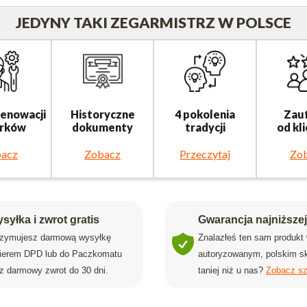
JEDYNY TAKI ZEGARMISTRZ W POLSCE
renowacji
Historyczne
4 pokolenia
Zau
rków
dokumenty
tradycji
od kl
acz
Zobacz
Przeczytaj
Zo
syłka i zwrot gratis
Gwarancja najniższe
rzymujesz darmową wysyłkę
Znalazłeś ten sam produkt
rierem DPD lub do Paczkomatu
autoryzowanym, polskim sk
z darmowy zwrot do 30 dni.
taniej niż u nas?
Zobacz sz