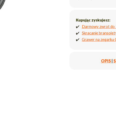
Kupując zyskujesz:
✔️
Darmowy zwrot do 
✔️
Skracanie bransole
✔️
Grawer na zegarku
OPIS
|
S