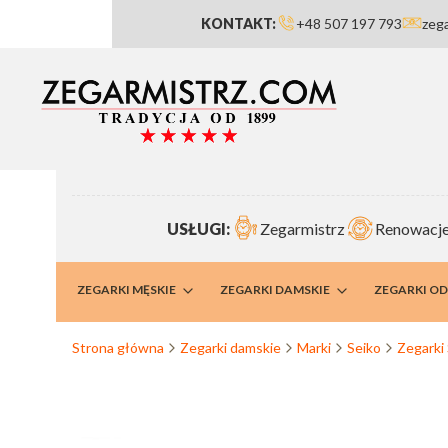
KONTAKT:
+48 507 197 793
zeg
USŁUGI:
Zegarmistrz
Renowacje
RMISTRZ
ZEGARKI MĘSKIE
ZEGARKI DAMSKIE
ZEGARKI O
Strona główna
Zegarki damskie
Marki
Seiko
Zegarki