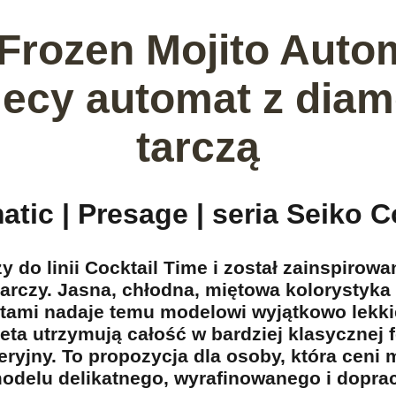
 Frozen Mojito Auto
ecy automat z diam
tarczą
tic | Presage | seria Seiko C
do linii Cocktail Time i został zainspirowa
tarczy. Jasna, chłodna, miętowa kolorystyk
ami nadaje temu modelowi wyjątkowo lekki
ta utrzymują całość w bardziej klasycznej 
teryjny. To propozycja dla osoby, która ceni
odelu delikatnego, wyrafinowanego i dopra