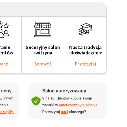
fanie
Secesyjny salon
Nasza tradycja
ientów
i witryna
i doświadczenie
bacz
Sprawdź
Przeczytaj
j ceny
Salon autoryzowany
 w innym
9 na 10 Klientów kupuje swoje
lepie,
zegarki w
autoryzowanym sklepie
.
czegóły.
Przeczytaj
tutaj
dlaczego?