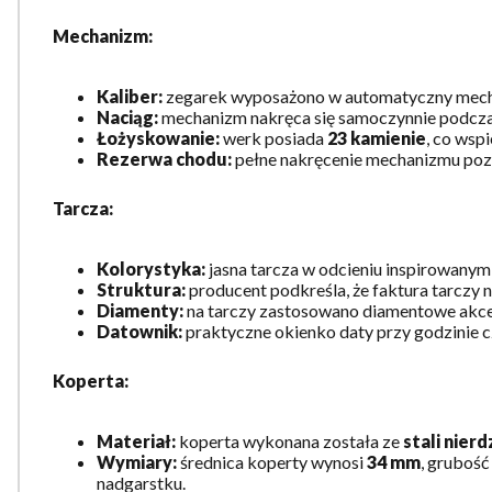
Mechanizm:
Kaliber:
zegarek wyposażono w automatyczny mec
Naciąg:
mechanizm nakręca się samoczynnie podczas
Łożyskowanie:
werk posiada
23 kamienie
, co wsp
Rezerwa chodu:
pełne nakręcenie mechanizmu poz
Tarcza:
Kolorystyka:
jasna tarcza w odcieniu inspirowanym 
Struktura:
producent podkreśla, że faktura tarczy 
Diamenty:
na tarczy zastosowano diamentowe akcent
Datownik:
praktyczne okienko daty przy godzinie cz
Koperta:
Materiał:
koperta wykonana została ze
stali nier
Wymiary:
średnica koperty wynosi
34 mm
, grubość
nadgarstku.