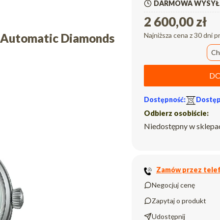
DARMOWA WYSYŁK
2 600,00 zł
o Automatic Diamonds
Najniższa cena z 30 dni p
Ch
DO
Dostępność:
Dostęp
Odbierz osobiście:
Niedostępny w sklepa
Zamów przez telef
Negocjuj cenę
Zapytaj o produkt
Udostępnij