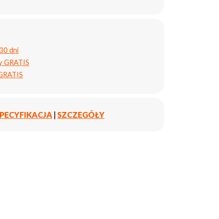
30 dni
ty GRATIS
 GRATIS
PECYFIKACJA
|
SZCZEGÓŁY