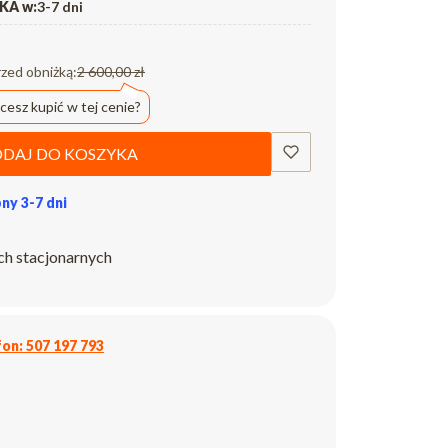
A w:
3-7 dni
rzed obniżką:
2 600,00 zł
cesz kupić w tej cenie?
DAJ DO KOSZYKA
ny 3-7 dni
ch stacjonarnych
on: 507 197 793