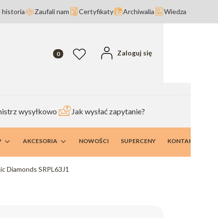
 historia
Zaufali nam
Certyfikaty
Archiwalia
Wiedza
Produkty w koszyku: 0. Zobacz szczegóły
Zaloguj się
Ulubione
istrz wysyłkowo
Jak wysłać zapytanie?
P
AKCESORIA
NOWOŚCI
SUPERCENY
KONTAKT I DANE
tic Diamonds SRPL63J1