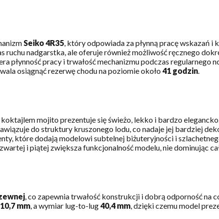
hanizm
Seiko 4R35
, który odpowiada za płynną pracę wskazań i 
 ruchu nadgarstka, ale oferuje również możliwość ręcznego dok
iera płynność pracy i trwałość mechanizmu podczas regularnego n
wala osiągnąć rezerwę chodu na poziomie około
41 godzin
.
koktajlem mojito prezentuje się świeżo, lekko i bardzo elegancko
nawiązuje do struktury kruszonego lodu, co nadaje jej bardziej de
y, które dodają modelowi subtelnej biżuteryjności i szlachetne
wartej i piątej zwiększa funkcjonalność modelu, nie dominując ca
dzewnej
, co zapewnia trwałość konstrukcji i dobrą odporność na 
10,7 mm
, a wymiar lug-to-lug
40,4 mm
, dzięki czemu model preze