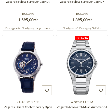
Zegarek Bulova Surveyor 96B429
Zegarek Bulova Surveyor 96B427
BULOVA
BULOVA
1 595,00 zł
1 395,00 zł
Dostępność:
Dostępny natychmiast
Dostępność:
Dostępny 3-7 dni
OKAZJA
RA-AG0018L10B
A 60998 AA01 M
Zegarek Orient Contemporary Open
Zegarek Aerowatch Milan Automatic A