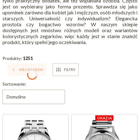
tylko praktyczny dodatek, ale też wspaniała ozdoba. Często
jest on wybierany jako forma prezentu. Sprawdza się jako
upominek zarówno dla kobiet jak i mężczyzn, osób młodszych i
starszych. Uniwersalność czy indywidualizm? Elegancka
prostota czy bogactwo wzorów? W naszym sklepie
dostępnych jest mnóstwo różnych modeli oraz wariantów
kolorystycznych zegarków, więc każdy jest w stanie znaleźć
produkt, który spełni jego oczekiwania.
Produkty:
1251
MECHANIZM
FILTRY
Lista produktów
Sortowanie:
Domyślne
OKAZJA