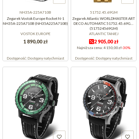
NH35A-225A710B
51752.45.69GM
Zegarek Vostok Europe Rocket N-1
Zegarek Atlantic WORLDMASTER ART
NH35A-225A710B (NH35A225A710B)
DECO AUTOMATIC 51752.45.69GM
(517524569GM)
VOSTOK EUROPE
ATLANTIC TANIEJ
1 890,00 zł
2 905,00 zł
Najniższa cena:
4 150,00 zł
-30%
Dostępność:
Dostępny natychmiast
Dostępność:
Dostępny natychmiast