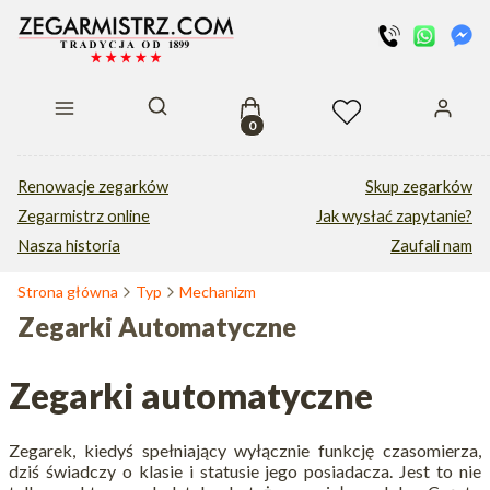
Produkty w koszyku: 0. Zobacz s
Otwórz wyszukiwarkę
Renowacje zegarków
Skup zegarków
Zegarmistrz online
Jak wysłać zapytanie?
Nasza historia
Zaufali nam
Strona główna
Typ
Mechanizm
Zegarki Automatyczne
Zegarki automatyczne
Zegarek, kiedyś spełniający wyłącznie funkcję czasomierza,
dziś świadczy o klasie i statusie jego posiadacza. Jest to nie