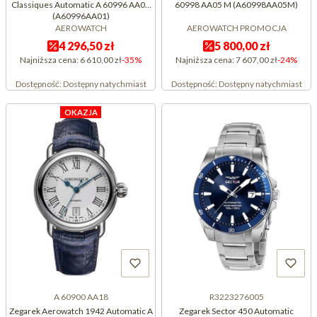
Classiques Automatic A 60996 AA01
60998 AA05 M (A60998AA05M)
(A60996AA01)
AEROWATCH
AEROWATCH PROMOCJA
4 296,50 zł
5 800,00 zł
Najniższa cena:
6 610,00 zł
-35%
Najniższa cena:
7 607,00 zł
-24%
Dostępność:
Dostępny natychmiast
Dostępność:
Dostępny natychmiast
OKAZJA
A 60900 AA18
R3223276005
Zegarek Aerowatch 1942 Automatic A
Zegarek Sector 450 Automatic