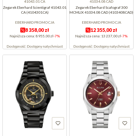
41043.01 CA
41034.08 CAD
Zegarek Eberhard Scientigraf 41043.01
Zegarek Eberhard Scafograf 300
CA (4104301CA)
MCMLIX 41034.08 CAD (4103408CAD)
EBERHARD PROMOCJA
EBERHARD PROMOCJA
8 358,00 zł
12 355,00 zł
Najniższa cena:
8 955,00 zł
-7%
Najniższa cena:
13 237,00 zł
-7%
Dostępność:
Dostępny natychmiast
Dostępność:
Dostępny natychmiast