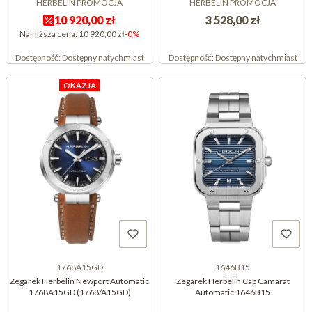
HERBELIN PROMOCJA
HERBELIN PROMOCJA
10 920,00 zł
3 528,00 zł
Najniższa cena:
10 920,00 zł
-0%
Dostępność:
Dostępny natychmiast
Dostępność:
Dostępny natychmiast
OKAZJA
1768A15GD
1646B15
Zegarek Herbelin Newport Automatic
Zegarek Herbelin Cap Camarat
1768A15GD (1768/A15GD)
Automatic 1646B15