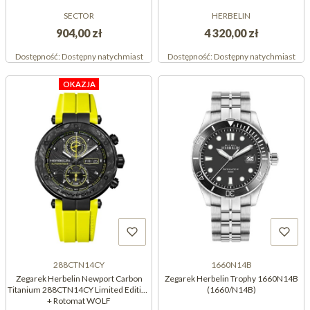
SECTOR
HERBELIN
904,00 zł
4 320,00 zł
Dostępność:
Dostępny natychmiast
Dostępność:
Dostępny natychmiast
OKAZJA
288CTN14CY
1660N14B
Zegarek Herbelin Newport Carbon
Zegarek Herbelin Trophy 1660N14B
Titanium 288CTN14CY Limited Edition
(1660/N14B)
+ Rotomat WOLF