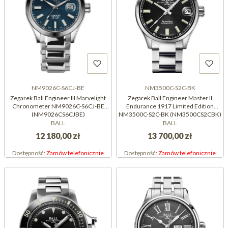
NM9026C-S6CJ-BE
NM3500C-S2C-BK
Zegarek Ball Engineer III Marvelight
Zegarek Ball Engineer Master II
Chronometer NM9026C-S6CJ-BE
Endurance 1917 Limited Edition
(NM9026CS6CJBE)
NM3500C-S2C-BK (NM3500CS2CBK)
BALL
BALL
12 180,00 zł
13 700,00 zł
Dostępność:
Zamów telefonicznie
Dostępność:
Zamów telefonicznie