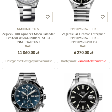
NM3016C-S1J-SL
NM2098C-S20J-BK
Zegarek Ball Engineer II Moon Calendar
Zegarek Ball Fireman Enterprise
Limited Edition NM3016C-S1J-SL
NM2098C-S20J-BK
(NM3016CS1JSL)
(NM2098CS20JBK)
BALL
BALL
11 060,00 zł
6 270,00 zł
Dostępność:
Dostępny natychmiast
Dostępność:
Zamów telefonicznie