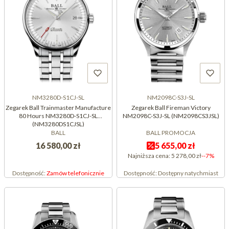
NM3280D-S1CJ-SL
NM2098C-S3J-SL
Zegarek Ball Trainmaster Manufacture
Zegarek Ball Fireman Victory
80 Hours NM3280D-S1CJ-SL
NM2098C-S3J-SL (NM2098CS3JSL)
(NM3280DS1CJSL)
BALL
BALL PROMOCJA
16 580,00 zł
5 655,00 zł
Najniższa cena:
5 278,00 zł
--7%
Dostępność:
Zamów telefonicznie
Dostępność:
Dostępny natychmiast