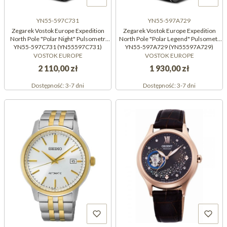
YN55-597C731
YN55-597A729
Zegarek Vostok Europe Expedition
Zegarek Vostok Europe Expedition
North Pole "Polar Night" Pulsometr
North Pole "Polar Legend" Pulsometr
YN55-597C731 (YN55597C731)
YN55-597A729 (YN55597A729)
VOSTOK EUROPE
VOSTOK EUROPE
2 110,00 zł
1 930,00 zł
Dostępność:
3-7 dni
Dostępność:
3-7 dni