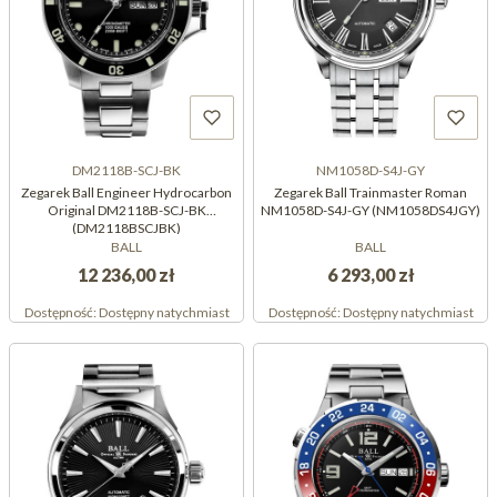
DM2118B-SCJ-BK
NM1058D-S4J-GY
Zegarek Ball Engineer Hydrocarbon
Zegarek Ball Trainmaster Roman
Original DM2118B-SCJ-BK
NM1058D-S4J-GY (NM1058DS4JGY)
(DM2118BSCJBK)
BALL
BALL
12 236,00 zł
6 293,00 zł
Dostępność:
Dostępny natychmiast
Dostępność:
Dostępny natychmiast