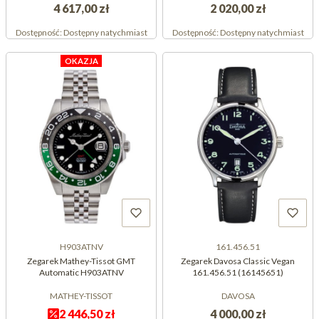
4 617,00 zł
2 020,00 zł
Dostępność:
Dostępny natychmiast
Dostępność:
Dostępny natychmiast
OKAZJA
H903ATNV
161.456.51
Zegarek Mathey-Tissot GMT
Zegarek Davosa Classic Vegan
Automatic H903ATNV
161.456.51 (16145651)
MATHEY-TISSOT
DAVOSA
2 446,50 zł
4 000,00 zł