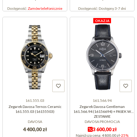
Dostępność:
Zamów telefonicznie
Dostępność:
Dostępny 3-7 dni
OKAZJA
161.555.03
161.566.94
Zegarek Davosa Ternos Ceramic
Zegarek Davosa Gentleman
161.555.03 (16155503)
161.566.94 (16156694) + PASEK W
ZESTAWIE
DAVOSA
DAVOSA PROMOCJA
4 400,00 zł
3 600,00 zł
Najniższa cena:
4 800,00 zł
-25%