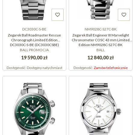
DC3030C-S-BE
NM9028C-S27C-BK
Zegarek Ball Roadmaster Rescue
Zegarek Ball Engineer III Marvelight
Chronograph Limited Edition
Chronometer COSC 43 mm Limited
DC3030C-S-BE (DC3030CSBE)
Edition NM9028C-S27C-BK
(NM9028CS27CBK)
BALL PROMOCJA
BALL
19 590,00 zł
12 840,00 zł
Dostępność:
Dostępny natychmiast
Dostępność:
Zamów telefonicznie