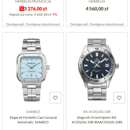
HERBELIN PROMOCJA
HERBELIN
3 276,00 zł
4 560,00 zł
Najniższa cena:
3 603,00 zł
-9%
Dostępność:
Dostępny natychmiast
Dostępność:
Dostępny natychmiast
1646B25
RA-AC0Q02L10B
Zegarek Herbelin Cap Camarat
Zegarek Orient Sports RA-
Automatic 1646B25
AC0Q02L10B (RAAC0Q02L10B)