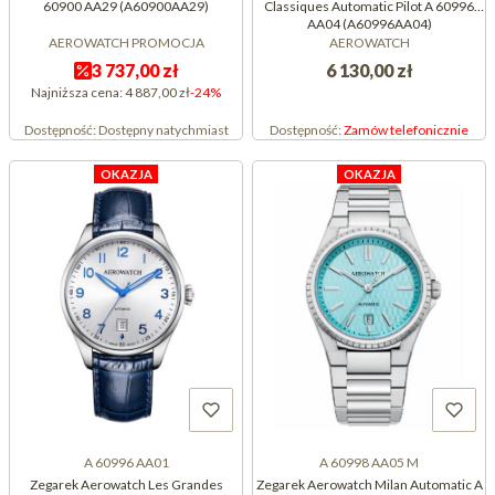
60900 AA29 (A60900AA29)
Classiques Automatic Pilot A 60996
AA04 (A60996AA04)
AEROWATCH PROMOCJA
AEROWATCH
3 737,00 zł
6 130,00 zł
Najniższa cena:
4 887,00 zł
-24%
Dostępność:
Dostępny natychmiast
Dostępność:
Zamów telefonicznie
OKAZJA
OKAZJA
A 60996 AA01
A 60998 AA05 M
Zegarek Aerowatch Les Grandes
Zegarek Aerowatch Milan Automatic A