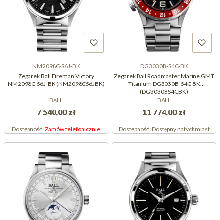
NM2098C-S6J-BK
DG3030B-S4C-BK
Zegarek Ball Fireman Victory
Zegarek Ball Roadmaster Marine GMT
NM2098C-S6J-BK (NM2098CS6JBK)
Titanium DG3030B-S4C-BK
(DG3030BS4CBK)
BALL
BALL
7 540,00 zł
11 774,00 zł
Dostępność:
Zamów telefonicznie
Dostępność:
Dostępny natychmiast