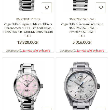
DM2280A-S1C-GR
NM2098C-S20J-WH
Zegarek Ball Engineer Master II Diver
Zegarek Ball Fireman Enterprise
Chronometer COSC Limited Edition
NM2098C-S20J-WH
DM2280A-S1C-GR (DM2280AS1CGR)
(NM2098CS20JWH)
BALL
BALL
13 320,00 zł
5 016,00 zł
Dostępność:
Zamów telefonicznie
Dostępność:
Zamów telefonicznie