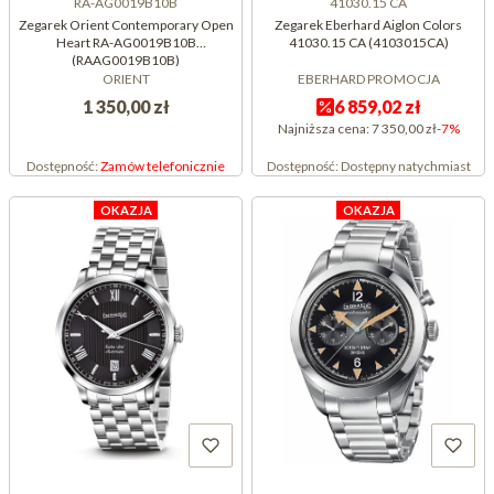
RA-AG0019B10B
41030.15 CA
Zegarek Orient Contemporary Open
Zegarek Eberhard Aiglon Colors
Heart RA-AG0019B10B
41030.15 CA (4103015CA)
(RAAG0019B10B)
ORIENT
EBERHARD PROMOCJA
1 350,00 zł
6 859,02 zł
Najniższa cena:
7 350,00 zł
-7%
Dostępność:
Zamów telefonicznie
Dostępność:
Dostępny natychmiast
OKAZJA
OKAZJA