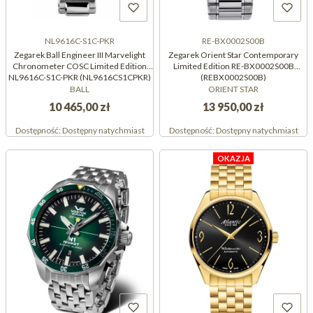
NL9616C-S1C-PKR
RE-BX0002S00B
Zegarek Ball Engineer III Marvelight
Zegarek Orient Star Contemporary
Chronometer COSC Limited Edition
Limited Edition RE-BX0002S00B
NL9616C-S1C-PKR (NL9616CS1CPKR)
(REBX0002S00B)
BALL
ORIENT STAR
10 465,00 zł
13 950,00 zł
Dostępność:
Dostępny natychmiast
Dostępność:
Dostępny natychmiast
OKAZJA