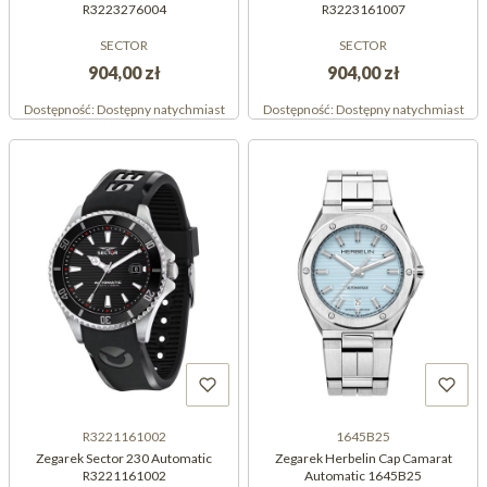
R3223276004
R3223161007
SECTOR
SECTOR
904,00 zł
904,00 zł
Dostępność:
Dostępny natychmiast
Dostępność:
Dostępny natychmiast
R3221161002
1645B25
Zegarek Sector 230 Automatic
Zegarek Herbelin Cap Camarat
R3221161002
Automatic 1645B25