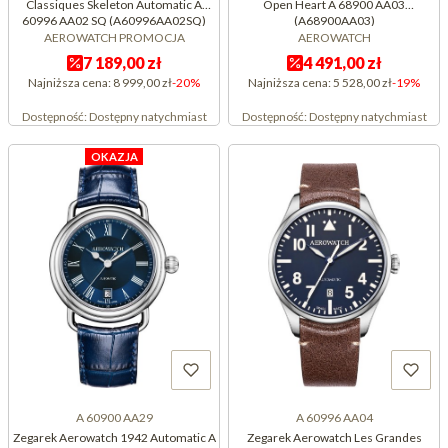
Classiques Skeleton Automatic A
Open Heart A 68900 AA03
60996 AA02 SQ (A60996AA02SQ)
(A68900AA03)
AEROWATCH PROMOCJA
AEROWATCH
7 189,00 zł
4 491,00 zł
Najniższa cena:
8 999,00 zł
-20%
Najniższa cena:
5 528,00 zł
-19%
Dostępność:
Dostępny natychmiast
Dostępność:
Dostępny natychmiast
OKAZJA
A 60900 AA29
A 60996 AA04
Zegarek Aerowatch 1942 Automatic A
Zegarek Aerowatch Les Grandes