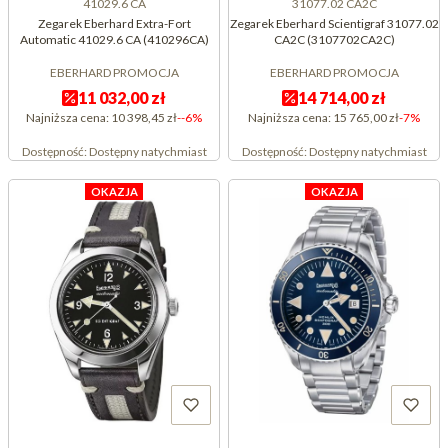
41029.6 CA
31077.02 CA2C
Zegarek Eberhard Extra-Fort
Zegarek Eberhard Scientigraf 31077.02
Automatic 41029.6 CA (410296CA)
CA2C (3107702CA2C)
EBERHARD PROMOCJA
EBERHARD PROMOCJA
11 032,00 zł
14 714,00 zł
Najniższa cena:
10 398,45 zł
--6%
Najniższa cena:
15 765,00 zł
-7%
Dostępność:
Dostępny natychmiast
Dostępność:
Dostępny natychmiast
OKAZJA
OKAZJA