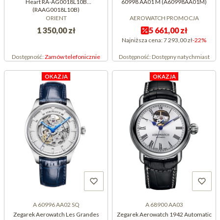
Heart RA-AG0018L10B
60998 AA01 M (A60998AA01M)
(RAAG0018L10B)
ORIENT
AEROWATCH PROMOCJA
1 350,00 zł
5 661,00 zł
Najniższa cena:
7 293,00 zł
-22%
Dostępność:
Zamów telefonicznie
Dostępność:
Dostępny natychmiast
OKAZJA
OKAZJA
A 60996 AA02 SQ
A 68900 AA03
Zegarek Aerowatch Les Grandes
Zegarek Aerowatch 1942 Automatic