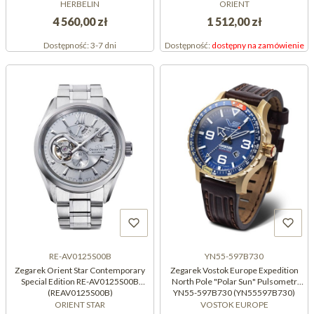
HERBELIN
ORIENT
4 560,00 zł
1 512,00 zł
Dostępność:
3-7 dni
Dostępność:
dostępny na zamówienie
RE-AV0125S00B
YN55-597B730
Zegarek Orient Star Contemporary
Zegarek Vostok Europe Expedition
Special Edition RE-AV0125S00B
North Pole "Polar Sun" Pulsometr
(REAV0125S00B)
YN55-597B730 (YN55597B730)
ORIENT STAR
VOSTOK EUROPE