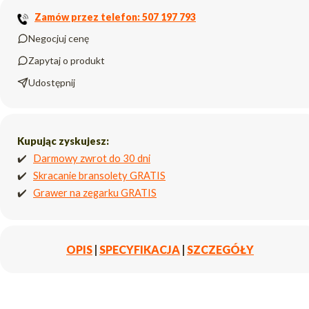
Zamów przez telefon: 507 197 793
Negocjuj cenę
Zapytaj o produkt
Udostępnij
Kupując zyskujesz:
✔️
Darmowy zwrot do 30 dni
✔️
Skracanie bransolety GRATIS
✔️
Grawer na zegarku GRATIS
OPIS
|
SPECYFIKACJA
|
SZCZEGÓŁY