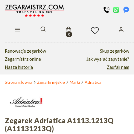
Produkty w koszyku: 0. Zobacz s
Otwórz wyszukiwarkę
Renowacje zegarków
Skup zegarków
Zegarmistrz online
Jak wysłać zapytanie?
Nasza historia
Zaufali nam
Strona główna
Zegarki męskie
Marki
Adriatica
Zegarek Adriatica A1113.1213Q
(A11131213Q)