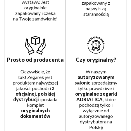
wystawy. Jest
zapakowany z
oryginalnie
najwyższą
zapakowany i czeka
starannością
na Twoje zamówienie!
Prosto od producenta
Czy oryginalny?
Oczywiście, że
W naszym
tak! Zegarek jest
autoryzowanym
produktem najwyższej
salonie
sprzedajemy
jakości, pochodzi
z
tylko prawdziwe i
oficjalnej, polskiej
oryginalne zegarki
dystrybucji
i posiada
ADRIATICA
, które
komplet
pochodzą tylko i
oryginalnych
wyłącznie od
dokumentów
autoryzowanego
dystrybutora na
Polskę