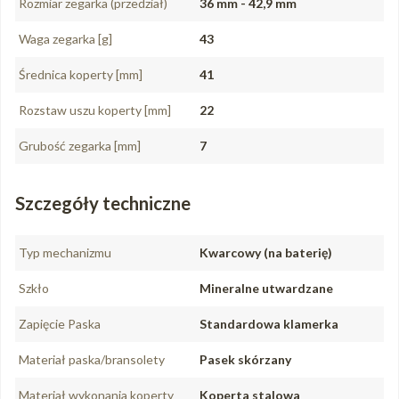
Rozmiar zegarka (przedział)
36 mm - 42,9 mm
Waga zegarka [g]
43
Średnica koperty [mm]
41
Rozstaw uszu koperty [mm]
22
Grubość zegarka [mm]
7
Szczegóły techniczne
Typ mechanizmu
Kwarcowy (na baterię)
Szkło
Mineralne utwardzane
Zapięcie Paska
Standardowa klamerka
Materiał paska/bransolety
Pasek skórzany
Materiał wykonania koperty
Koperta stalowa