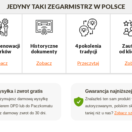
JEDYNY TAKI ZEGARMISTRZ W POLSCE
renowacji
Historyczne
4 pokolenia
Zau
rków
dokumenty
tradycji
od kl
acz
Zobacz
Przeczytaj
Zo
syłka i zwrot gratis
Gwarancja najniższe
rzymujesz darmową wysyłkę
Znalazłeś ten sam produkt
rierem DPD lub do Paczkomatu
autoryzowanym, polskim sk
z darmowy zwrot do 30 dni.
taniej niż u nas?
Zobacz sz