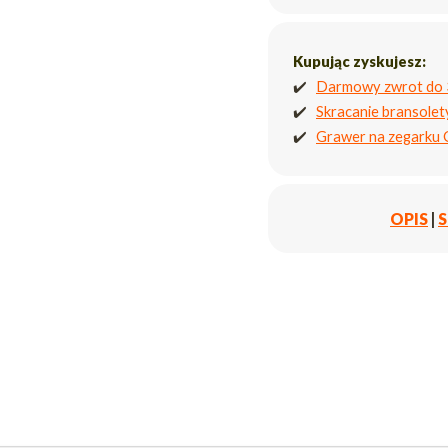
Kupując zyskujesz:
✔️
Darmowy zwrot do 
✔️
Skracanie bransole
✔️
Grawer na zegarku
OPIS
|
S