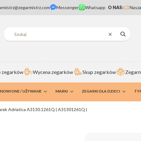
armistrz@zegarmistrz.com
Messenger
Whatsapp
O NAS:
Nasza
Wyczyść
Szukaj
 zegarków
Wycena zegarków
Skup zegarków
Zegarm
DNOWIONE / UŻYWANE
MARKI
ZEGARKI DLA DZIECI
TY
rek Adriatica A3130.1261Q ( A31301261Q )