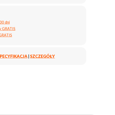
30 dni
ty GRATIS
 GRATIS
PECYFIKACJA
|
SZCZEGÓŁY