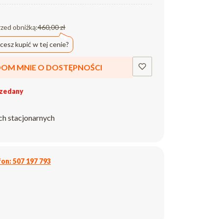
rzed obniżką:
460,00 zł
cesz kupić w tej cenie?
OM MNIE O DOSTĘPNOŚCI
zedany
ch stacjonarnych
on: 507 197 793