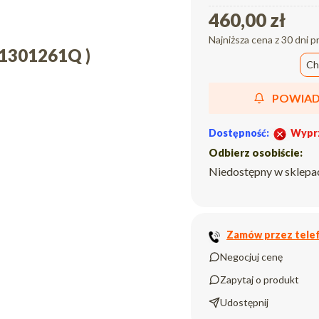
460,00 zł
Najniższa cena z 30 dni p
31301261Q )
Ch
POWIAD
Dostępność:
Wypr
Odbierz osobiście:
Niedostępny w sklepa
Zamów przez telef
Negocjuj cenę
Zapytaj o produkt
Udostępnij