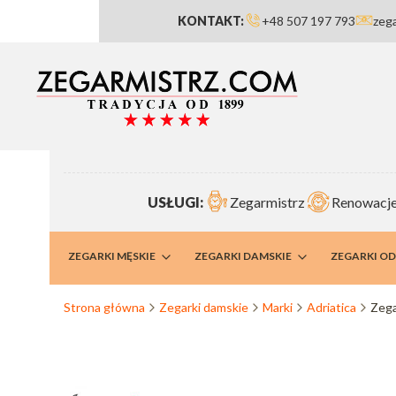
KONTAKT:
+48 507 197 793
zeg
USŁUGI:
Zegarmistrz
Renowacje
RMISTRZ
ZEGARKI MĘSKIE
ZEGARKI DAMSKIE
ZEGARKI O
Strona główna
Zegarki damskie
Marki
Adriatica
Zega