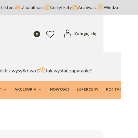
 historia
Zaufali nam
Certyfikaty
Archiwalia
Wiedza
Produkty w koszyku: 0. Zobacz szczegóły
Zaloguj się
Ulubione
istrz wysyłkowo
Jak wysłać zapytanie?
P
AKCESORIA
NOWOŚCI
SUPERCENY
KONTAKT I DANE