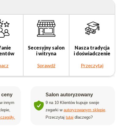
fanie
Secesyjny salon
Nasza tradycja
ientów
i witryna
i doświadczenie
bacz
Sprawdź
Przeczytaj
j ceny
Salon autoryzowany
 w innym
9 na 10 Klientów kupuje swoje
lepie,
zegarki w
autoryzowanym sklepie
.
czegóły.
Przeczytaj
tutaj
dlaczego?