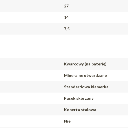
27
14
7,5
Kwarcowy (na baterię)
Mineralne utwardzane
Standardowa klamerka
Pasek skórzany
Koperta stalowa
Nie